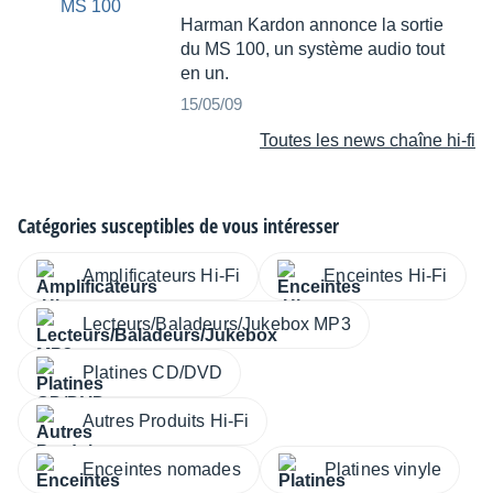
Harman Kardon annonce la sortie
du MS 100, un système audio tout
en un.
15/05/09
Toutes les news chaîne hi-fi
Catégories susceptibles de vous intéresser
Amplificateurs Hi-Fi
Enceintes Hi-Fi
Lecteurs/Baladeurs/Jukebox MP3
Platines CD/DVD
Autres Produits Hi-Fi
Enceintes nomades
Platines vinyle