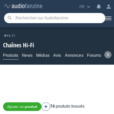
FR
Hi-Fi
Chaînes Hi-Fi
Produits
News
Médias
Avis
Annonces
Forums
Tuto
74
produits trouvés
Ajouter un
produit