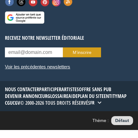
RECEVEZ NOTRE NEWSLETTER ÉDITORIALE
M’inscrire
Voir les précédentes newsletters
NOUS CONTACTER
PARTICIPER
ARTISTES
OFFRE SANS PUB
DEVENIR ANNONCEUR
GLOSSAIRE
AIDE
PLAN DU SITE
ENTITYMAP
CGU
CGV
© 2000-2026 TOUS DROITS RÉSERVÉS
FR
Thème :
Défaut