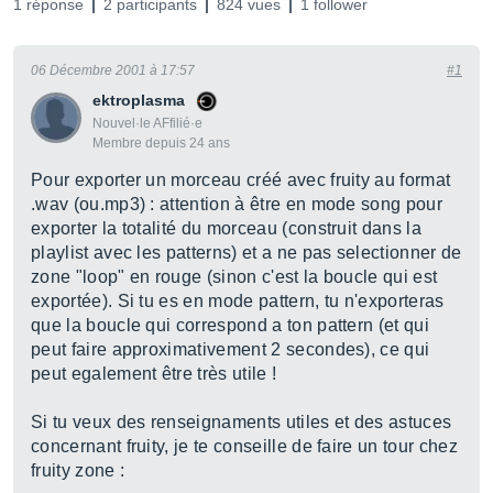
1 réponse
2 participants
824 vues
1 follower
06 Décembre 2001 à 17:57
#1
ektroplasma
Nouvel·le AFfilié·e
Membre depuis 24 ans
Pour exporter un morceau créé avec fruity au format
.wav (ou.mp3) : attention à être en mode song pour
exporter la totalité du morceau (construit dans la
playlist avec les patterns) et a ne pas selectionner de
zone "loop" en rouge (sinon c'est la boucle qui est
exportée). Si tu es en mode pattern, tu n'exporteras
que la boucle qui correspond a ton pattern (et qui
peut faire approximativement 2 secondes), ce qui
peut egalement être très utile !
Si tu veux des renseignaments utiles et des astuces
concernant fruity, je te conseille de faire un tour chez
fruity zone :