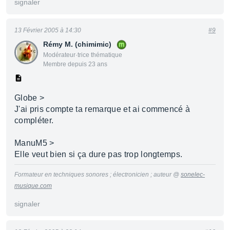
signaler
13 Février 2005 à 14:30
#9
Rémy M. (chimimic)
Modérateur·trice thématique
Membre depuis 23 ans
Globe >
J'ai pris compte ta remarque et ai commencé à
compléter.
ManuM5 >
Elle veut bien si ça dure pas trop longtemps.
Formateur en techniques sonores ; électronicien ; auteur @
sonelec-
musique.com
signaler