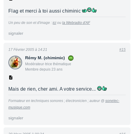
Flag et merci à toi aussi chiminic
Un peu de son et d'image :
ici
ou
la Webradio d'AF
signaler
17 Février 2005 à 14:21
#15
Rémy M. (chimimic)
Modérateur·trice thématique
Membre depuis 23 ans
Mais de rien, cher ami. A votre service...
Formateur en techniques sonores ; électronicien ; auteur @
sonelec-
musique.com
signaler