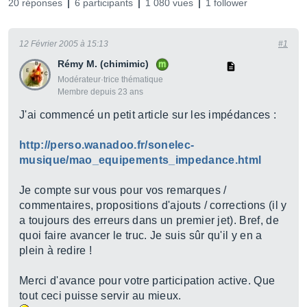
20 réponses
6 participants
1 080 vues
1 follower
12 Février 2005 à 15:13
#1
Rémy M. (chimimic)
Modérateur·trice thématique
Membre depuis 23 ans
J'ai commencé un petit article sur les impédances :
http://perso.wanadoo.fr/sonelec-
musique/mao_equipements_impedance.html
Je compte sur vous pour vos remarques /
commentaires, propositions d'ajouts / corrections (il y
a toujours des erreurs dans un premier jet). Bref, de
quoi faire avancer le truc. Je suis sûr qu'il y en a
plein à redire !
Merci d'avance pour votre participation active. Que
tout ceci puisse servir au mieux.