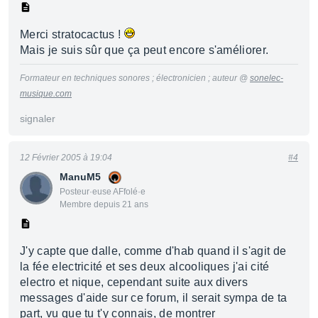
Merci stratocactus !
Mais je suis sûr que ça peut encore s'améliorer.
Formateur en techniques sonores ; électronicien ; auteur @
sonelec-
musique.com
signaler
12 Février 2005 à 19:04
#4
ManuM5
Posteur·euse AFfolé·e
Membre depuis 21 ans
J'y capte que dalle, comme d'hab quand il s'agit de
la fée electricité et ses deux alcooliques j'ai cité
electro et nique, cependant suite aux divers
messages d'aide sur ce forum, il serait sympa de ta
part, vu que tu t'y connais, de montrer