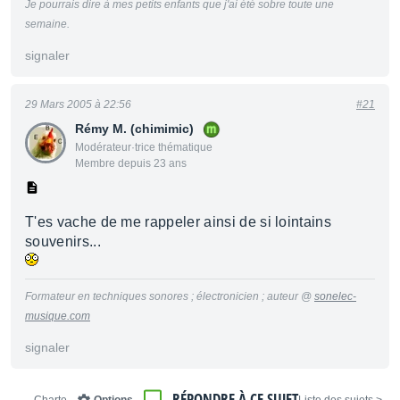
Je pourrais dire à mes petits enfants que j'ai été sobre toute une
semaine.
signaler
29 Mars 2005 à 22:56
#21
Rémy M. (chimimic)
Modérateur·trice thématique
Membre depuis 23 ans
T'es vache de me rappeler ainsi de si lointains
souvenirs...
Formateur en techniques sonores ; électronicien ; auteur @
sonelec-
musique.com
signaler
RÉPONDRE À CE SUJET