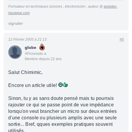
Formateur en techniques sonores ; électronicien ; auteur @
sonelec-
musique.com
signaler
12 Février 2005 à 21:13
#6
globe
AFicionado·a
Membre depuis 22 ans
Salut Chimimic,
Encore un article utile!
Sinon, tu y as sans doute pensé mais tu pourrais
rajouter ce qui se passe point de vue impédance
lorsqu'on veut brancher un micro sur deux entrées
d'une console ou plusieurs amplis avec une seule
sortie... Bref, qques exemples pratiques souvent
utilisés.