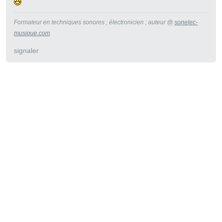
Formateur en techniques sonores ; électronicien ; auteur @
sonelec-
musique.com
signaler