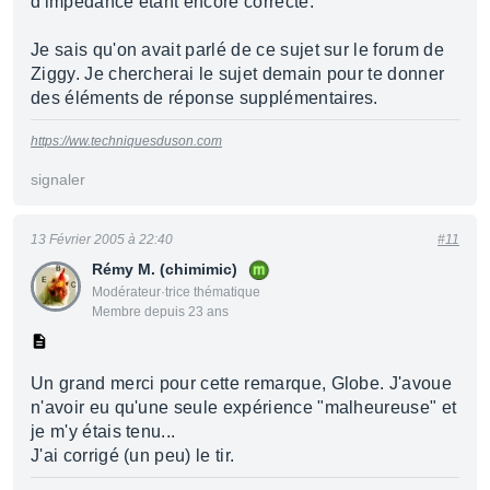
d'impédance étant encore correcte.
Je sais qu'on avait parlé de ce sujet sur le forum de
Ziggy. Je chercherai le sujet demain pour te donner
des éléments de réponse supplémentaires.
https://ww.techniquesduson.com
signaler
13 Février 2005 à 22:40
#11
Rémy M. (chimimic)
Modérateur·trice thématique
Membre depuis 23 ans
Un grand merci pour cette remarque, Globe. J'avoue
n'avoir eu qu'une seule expérience "malheureuse" et
je m'y étais tenu...
J'ai corrigé (un peu) le tir.