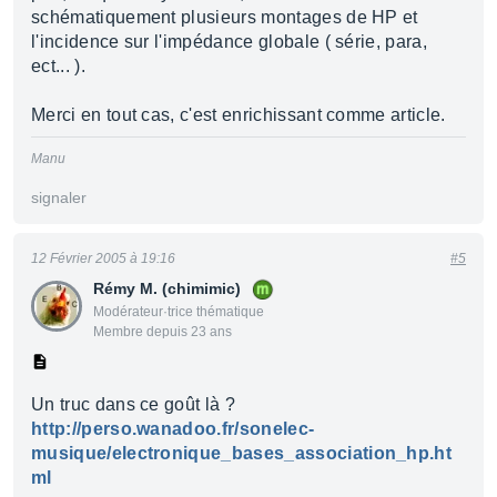
schématiquement plusieurs montages de HP et
l'incidence sur l'impédance globale ( série, para,
ect... ).
Merci en tout cas, c'est enrichissant comme article.
Manu
signaler
12 Février 2005 à 19:16
#5
Rémy M. (chimimic)
Modérateur·trice thématique
Membre depuis 23 ans
Un truc dans ce goût là ?
http://perso.wanadoo.fr/sonelec-
musique/electronique_bases_association_hp.ht
ml