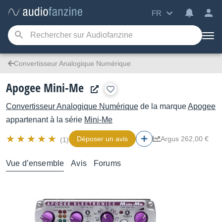
FR
Convertisseur Analogique Numérique
Apogee Mini-Me
Convertisseur Analogique Numérique
de la marque
Apogee
appartenant à la série
Mini-Me
Déposer un avis
Argus 262,00 €
(1)
Vue d’ensemble
Avis
Forums