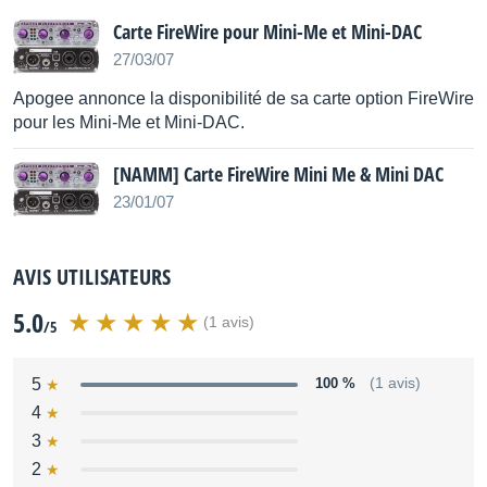
Compresseur/Limiteur sur les 2 entrées.
Carte FireWire pour Mini-Me et Mini-DAC
Attention, l'interface USB ne véhicule que du
27/03/07
24bits/48kHz. (dithering UV22 HR)
Apogee annonce la disponibilité de sa carte option FireWire
Source : Apogee Electronics
pour les Mini-Me et Mini-DAC.
[NAMM] Carte FireWire Mini Me & Mini DAC
23/01/07
AVIS UTILISATEURS
5.0
(1 avis)
/5
5
100 %
(1 avis)
4
3
2