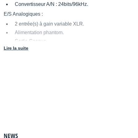
Convertisseur A/N : 24bits/96kHz.
E/S Analogiques :
2 entrée(s) à gain variable XLR.
Alimentation phantom.
Sortie Casque.
Lire la suite
E/S Numériques :
S/PDIF Coaxial : 1 sortie(s).
AES/EBU : 1 sortie(s).
Logiciels :
Drivers Windows/9x/2000/XP.
Drivers MacOS/9.x/10.x.
Drivers ASIO/WDM.
Remarques :
Les 2 entrées Mic/Line/instrument sont mixtes
XLR/Jack 6.35.
NEWS