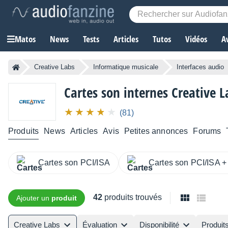
Matos
News
Tests
Articles
Tutos
Vidéos
A
Creative Labs
Informatique musicale
Interfaces audio
Cartes son internes
Creative L
(81)
Produits
News
Articles
Avis
Petites annonces
Forums
Cartes son PCI/ISA
Cartes son PCI/ISA +
42
produits trouvés
Ajouter un
produit
Creative Labs
Évaluation
Disponibilité
Produit