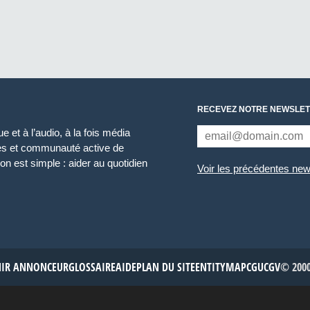
RECEVEZ NOTRE NEWSLET
 et à l’audio, à la fois média
ces et communauté active de
n est simple : aider au quotidien
Voir les précédentes new
NIR ANNONCEUR
GLOSSAIRE
AIDE
PLAN DU SITE
ENTITYMAP
CGU
CGV
© 2000