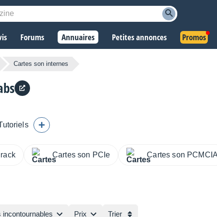
vis
Forums
Annuaires
Petites annonces
Promos
Cartes son internes
abs
Tutoriels
 rack
Cartes son PCIe
Cartes son PCMCI
s incontournables
Prix
Trier