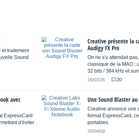
X
Creative présente la c
Audigy FX Pro
et traitement
ouvelle Sound
On ne s'y attendait pas,
classique de la MAO : 
32 bits / 384 kHz et sur
16/03/26
20
book avec
Une Sound Blaster au
Creative annonce une c
mat ExpressCard
format ExpressCard, ce
mettant d'éviter
portables.
30/04/08