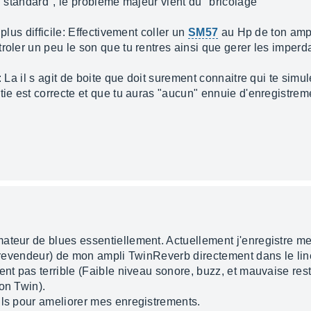
e "standard", le probleme majeur vient du "bricolage"
plus difficile: Effectivement coller un
SM57
au Hp de ton ampli
troler un peu le son que tu rentres ainsi que gerer les imper
: La il s agit de boite que doit surement connaitre qui te simu
ie est correcte et que tu auras "aucun" ennuie d'enregistrement
mateur de blues essentiellement. Actuellement j'enregistre 
le revendeur) de mon ampli TwinReverb directement dans le lin
ent pas terrible (Faible niveau sonore, buzz, et mauvaise resti
on Twin).
ils pour ameliorer mes enregistrements.