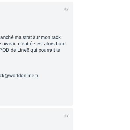
#2
branché ma strat sur mon rack
 niveau d'entrée est alors bon !
i POD de Line6 qui pourrait te
jack@worldonline.fr
#3