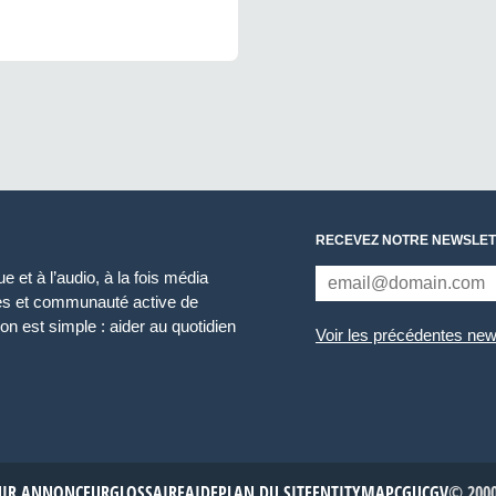
RECEVEZ NOTRE NEWSLET
 et à l’audio, à la fois média
ces et communauté active de
n est simple : aider au quotidien
Voir les précédentes new
NIR ANNONCEUR
GLOSSAIRE
AIDE
PLAN DU SITE
ENTITYMAP
CGU
CGV
© 2000