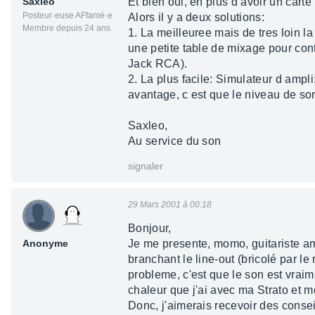
Saxleo
Et bien oui, en plus d avoir un cart
Posteur·euse AFfamé·e
Alors il y a deux solutions:
Membre depuis 24 ans
1. La meilleuree mais de tres loin la 
une petite table de mixage pour con
Jack RCA).
2. La plus facile: Simulateur d ampli
avantage, c est que le niveau de sort
Saxleo,
Au service du son
signaler
29 Mars 2001 à 00:18
Bonjour,
Anonyme
Je me presente, momo, guitariste a
branchant le line-out (bricolé par 
probleme, c'est que le son est vraim
chaleur que j'ai avec ma Strato et m
Donc, j'aimerais recevoir des conse