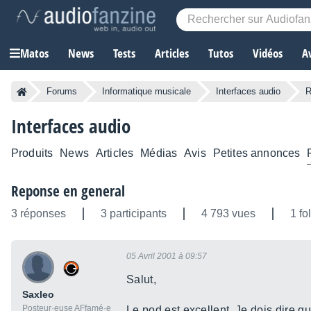
Matos
News
Tests
Articles
Tutos
Vidéos
A
Forums
Informatique musicale
Interfaces audio
R
Interfaces audio
Produits
News
Articles
Médias
Avis
Petites annonces
Reponse en general
3 réponses
3 participants
4 793 vues
1 fo
05 Avril 2001 à 09:57
Salut,
Saxleo
Posteur·euse AFfamé·e
Le pod est excellent. Je dois dire 