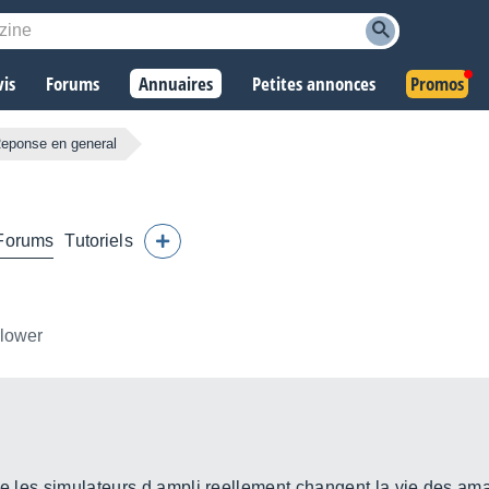
vis
Forums
Annuaires
Petites annonces
Promos
eponse en general
Forums
Tutoriels
llower
que les simulateurs d ampli reellement changent la vie des am