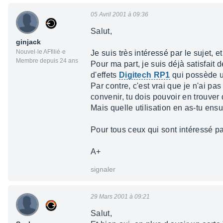
05 Avril 2001 à 09:36
Salut,
ginjack
Nouvel·le AFfilié·e
Je suis très intéressé par le sujet,
Membre depuis 24 ans
Pour ma part, je suis déjà satisfait
d'effets
Digitech RP1
qui possède un
Par contre, c'est vrai que je n'ai pa
convenir, tu dois pouvoir en trouver 
Mais quelle utilisation en as-tu ensu
Pour tous ceux qui sont intéressé pa
A+
signaler
29 Mars 2001 à 09:21
Salut,