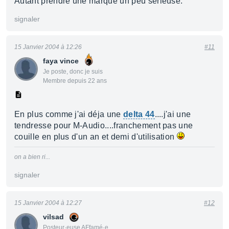
Autant prendre une marque un peu sérieuse.
signaler
15 Janvier 2004 à 12:26
#11
faya vince
Je poste, donc je suis
Membre depuis 22 ans
En plus comme j'ai déja une
delta 44
....j'ai une
tendresse pour M-Audio....franchement pas une
couille en plus d'un an et demi d'utilisation
on a bien ri...
signaler
15 Janvier 2004 à 12:27
#12
vilsad
Posteur·euse AFfamé·e