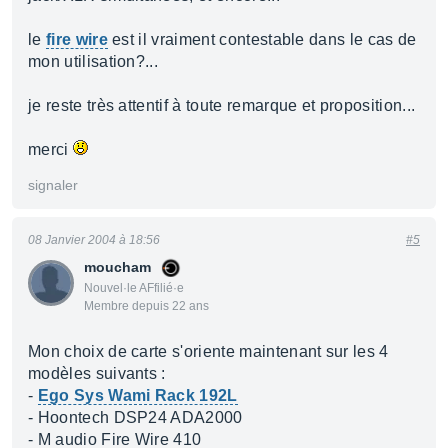
le
fire wire
est il vraiment contestable dans le cas de
mon utilisation?...
je reste très attentif à toute remarque et proposition...
merci
signaler
08 Janvier 2004 à 18:56
#5
moucham
Nouvel·le AFfilié·e
Membre depuis 22 ans
Mon choix de carte s'oriente maintenant sur les 4
modèles suivants :
-
Ego Sys Wami Rack 192L
- Hoontech DSP24 ADA2000
- M audio Fire Wire 410