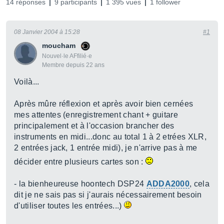
14 réponses
9 participants
1 395 vues
1 follower
08 Janvier 2004 à 15:28
#1
moucham
Nouvel·le AFfilié·e
Membre depuis 22 ans
Voilà...
Après mûre réflexion et après avoir bien cernées
mes attentes (enregistrement chant + guitare
principalement et à l'occasion brancher des
instruments en midi...donc au total 1 à 2 etrées XLR,
2 entrées jack, 1 entrée midi), je n'arrive pas à me
décider entre plusieurs cartes son :
- la bienheureuse hoontech DSP24
ADDA2000
, cela
dit je ne sais pas si j'aurais nécessairement besoin
d'utiliser toutes les entrées...)