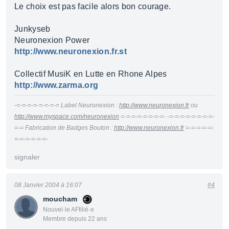
Le choix est pas facile alors bon courage.
Junkyseb
Neuronexion Power
http://www.neuronexion.fr.st
Collectif MusiK en Lutte en Rhone Alpes
http://www.zarma.org
-=-=-=-=-=-=-=-= Label Neuronexion :
http://www.neuronexion.fr
ou
http://www.myspace.com/neuronexion
=-=-=-=-=-=-=-=- -=-=-=-=-=-=-=-=-
=-= Fabrication de Badges Bouton :
http://www.neuronexion.fr
=-=-=-=-=-
=-=-=-=-=-=-
signaler
08 Janvier 2004 à 16:07
#4
moucham
Nouvel·le AFfilié·e
Membre depuis 22 ans