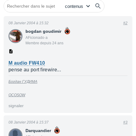
08 Janvier 2004 à 15:32
#2
bogdan goudimir
AFicionado·a
Membre depuis 24 ans
M audio FW410
pense au port firewire...
Богдан ГУДИМА
OCOSOW
signaler
08 Janvier 2004 à 15:37
#3
Darquandier