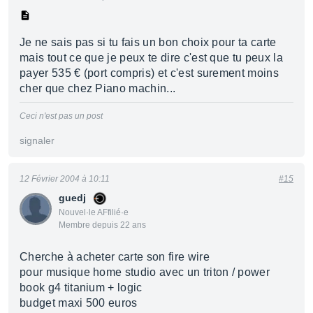
Je ne sais pas si tu fais un bon choix pour ta carte
mais tout ce que je peux te dire c'est que tu peux la
payer 535 € (port compris) et c'est surement moins
cher que chez Piano machin...
Ceci n'est pas un post
signaler
12 Février 2004 à 10:11
#15
guedj
Nouvel·le AFfilié·e
Membre depuis 22 ans
Cherche à acheter carte son fire wire
pour musique home studio avec un triton / power
book g4 titanium + logic
budget maxi 500 euros