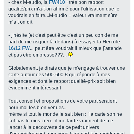
- chez M-audio, la
FW410
: très bon rapport
qualité/prix m'a-t-on affirmé pour l'utilisation que je
voudrais en faire...M-audio = valeur vraiment sûre
m'a t on dit
- j'hésite (et c'est peut être c'est un peu con de ma
part de me risquer là dedans) à essayer la Hercule
16/12 FW
... peut être voudrait il mieux que j'attende
et pas être empressé???...
Globalement, je dirais que je m'engage à trouver une
carte autour des 500-600 € qui réponde à mes
exigences et dont le rapport qualité-prix soit bien
évidemment intéressant
Tout conseil et propositions de votre part seraient
pour moi les bien venues...
même si tout le monde le sait bien : "la carte son ne
fait pas le musicien...il me tarde vraiment de me
lancer à la découverte de ce petit univers
d'enregistrement pour vous faire part très rapidement