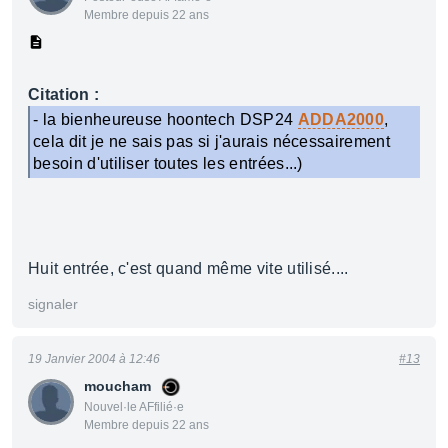
Membre depuis 22 ans
Citation :
- la bienheureuse hoontech DSP24
ADDA2000
,
cela dit je ne sais pas si j'aurais nécessairement
besoin d'utiliser toutes les entrées...)
Huit entrée, c'est quand même vite utilisé....
signaler
19 Janvier 2004 à 12:46
#13
moucham
Nouvel·le AFfilié·e
Membre depuis 22 ans