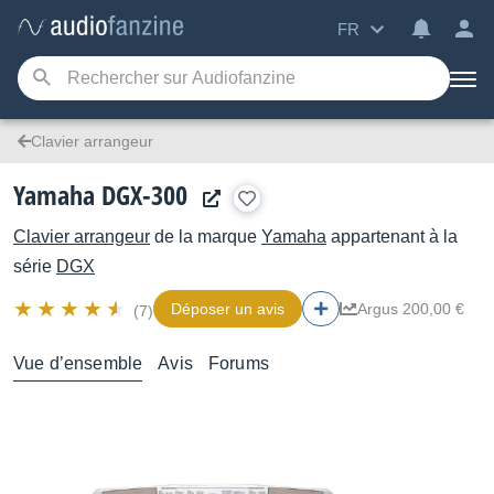
FR
Clavier arrangeur
Yamaha DGX-300
Clavier arrangeur
de la marque
Yamaha
appartenant à la
série
DGX
Déposer un avis
Argus 200,00 €
(7)
Vue d’ensemble
Avis
Forums