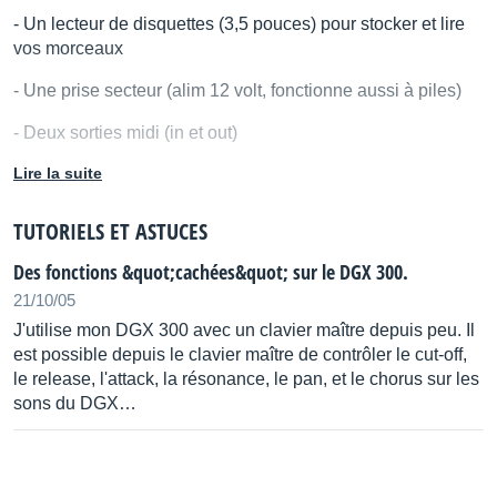
- Un lecteur de disquettes (3,5 pouces) pour stocker et lire
vos morceaux
- Une prise secteur (alim 12 volt, fonctionne aussi à piles)
- Deux sorties midi (in et out)
Lire la suite
- Une sortie jack pour casque
- Une sortie jack pour pédale.
TUTORIELS ET ASTUCES
- Une banque de 620 sons (dont un piano de haute qualité).
Des fonctions &quot;cachées&quot; sur le DGX 300.
21/10/05
- Une polyphonie de 32 notes
J'utilise mon DGX 300 avec un clavier maître depuis peu. Il
- Un séquenceur pouvant reproduire jusqu'à 16 pistes midi
est possible depuis le clavier maître de contrôler le cut-off,
(dont 5 sont accessibles pour composer en mode
le release, l'attack, la résonance, le pan, et le chorus sur les
utilisateur).
sons du DGX…
- 136 styles (dont un style vide pour en importer depuis la
disquette).