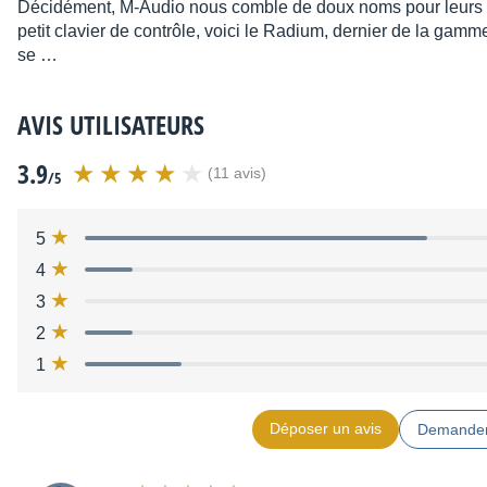
Décidément, M-Audio nous comble de doux noms pour leurs n
petit clavier de contrôle, voici le Radium, dernier de la gam
se …
AVIS UTILISATEURS
3.9
(11 avis)
/5
5
4
3
2
1
Déposer un avis
Demander