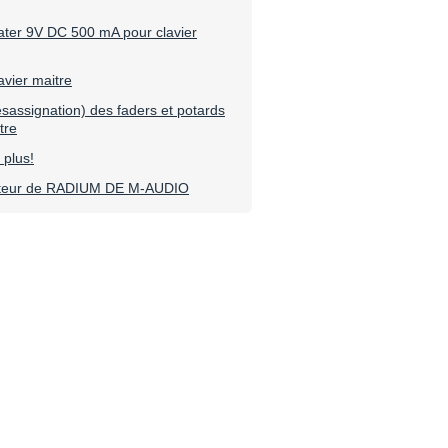
ter 9V DC 500 mA pour clavier
vier maitre
esassignation) des faders et potards
tre
 plus!
sateur de RADIUM DE M-AUDIO