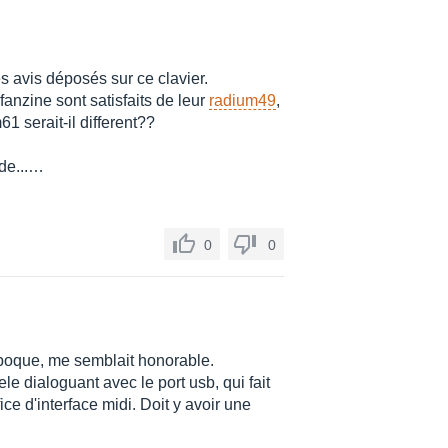
es avis déposés sur ce clavier.
ofanzine sont satisfaits de leur
radium49
,
1 serait-il different??
 de...…
0
0
'époque, me semblait honorable.
ele dialoguant avec le port usb, qui fait
ce d'interface midi. Doit y avoir une