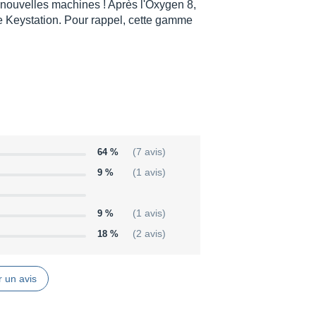
ouvelles machines ! Après l'Oxygen 8,
me Keystation. Pour rappel, cette gamme
64 %
(7 avis)
9 %
(1 avis)
9 %
(1 avis)
18 %
(2 avis)
 un avis