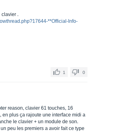
clavier .
owthread.php?17644-**Official-Info-
1
0
loter reason, clavier 61 touches, 16
 en plus ça rajoute une interface midi a
anche le clavier + un module de son.
 un peu les premiers a avoir fait ce type