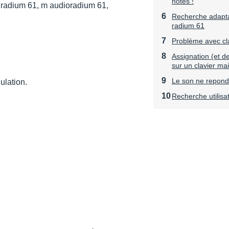
notes !
 radium 61, m audioradium 61,
Recherche adapta
radium 61
Problème avec cla
Assignation (et d
sur un clavier mai
Le son ne repond
ulation.
Recherche utili