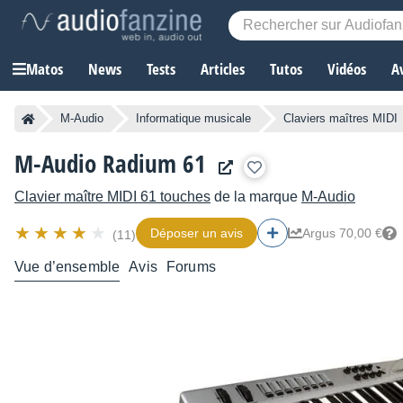
Matos
News
Tests
Articles
Tutos
Vidéos
A
M-Audio
Informatique musicale
Claviers maîtres MIDI
M-Audio Radium 61
Clavier maître MIDI 61 touches
de la marque
M-Audio
Déposer un avis
Argus 70,00 €
(11)
Vue d’ensemble
Avis
Forums