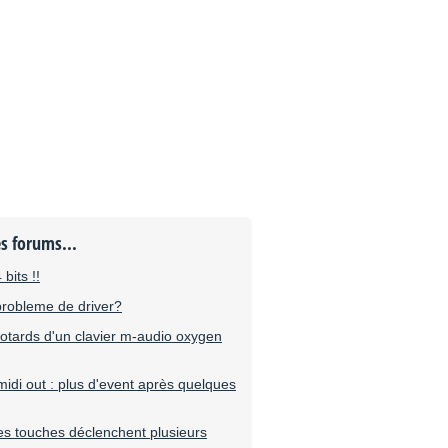
es forums...
 bits !!
probleme de driver?
otards d'un clavier m-audio oxygen
midi out : plus d'event après quelques
es touches déclenchent plusieurs