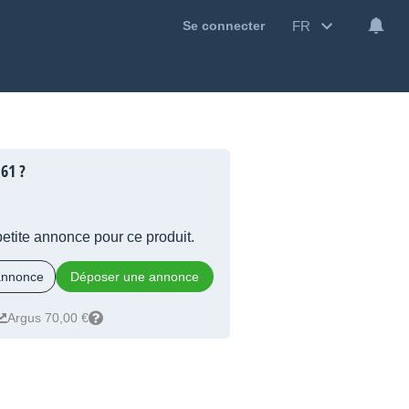
FR
Se connecter
61 ?
 petite annonce pour ce produit.
 annonce
Déposer une annonce
Argus 70,00 €