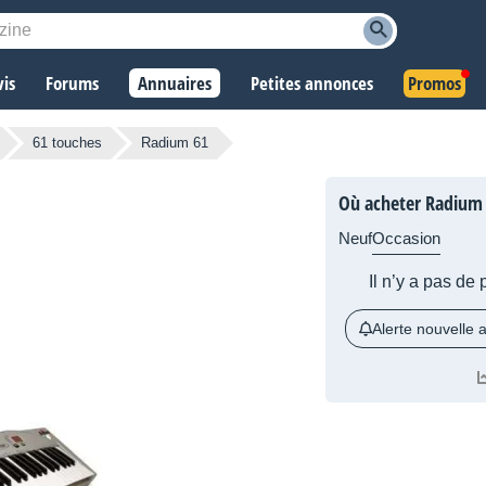
vis
Forums
Annuaires
Petites annonces
Promos
61 touches
Radium 61
Où acheter Radium 
Neuf
Occasion
Il n’y a pas de
Alerte nouvelle