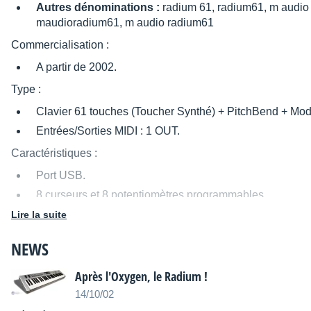
Autres dénominations :
radium 61, radium61, m audio
maudioradium61, m audio radium61
Commercialisation :
A partir de 2002.
Type :
Clavier 61 touches (Toucher Synthé) + PitchBend + Mod
Entrées/Sorties MIDI : 1 OUT.
Caractéristiques :
Port USB.
8 curseurs et 8 potentiomètres programmables.
Lire la suite
Source : M-Audio
NEWS
Distribué par
M-Audio/LaBoiteNoireDuMusicien
Après l'Oxygen, le Radium !
14/10/02