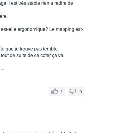
e il est très stable rien a redire de
ère.
 est-elle ergonomique? Le mapping est-
te que je trouve pas terrible.
tout de suite de ce coter ça va.
..…
1
0