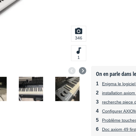
346
1
On en parle dans l
Enigma le logicie
installation axio
recherche piece d
Configurer AXIO
Problême touches
Doc axiom 49 first