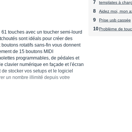
templates à char
Aidez moi, mon a
Prise usb cassée
Problème de touc
e 61 touches avec un toucher semi-lourd
choutés sont idéals pour créer des
t boutons rotatifs sans-fin vous donnent
alement de 15 boutons MIDI
molettes programmables, de pédales et
le clavier numérique en façade et l'écran
e stocker vos setups et le logiciel
rer un nombre illimité depuis votre
ertouch + PitchBend + Modulation.