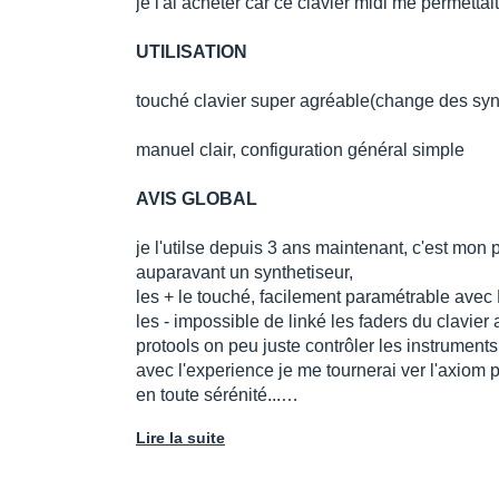
je l'ai acheter car ce clavier midi me permetta
UTILISATION
touché clavier super agréable(change des syn
manuel clair, configuration général simple
AVIS GLOBAL
je l'utilse depuis 3 ans maintenant, c'est mon pr
auparavant un synthetiseur,
les + le touché, facilement paramétrable avec 
les - impossible de linké les faders du clavier 
protools on peu juste contrôler les instruments v
avec l'experience je me tournerai ver l'axiom p
en toute sérénité...…
Lire la suite