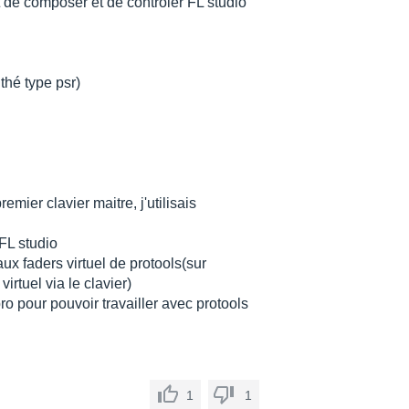
it de composer et de contrôler FL studio
thé type psr)
emier clavier maitre, j'utilisais
FL studio
aux faders virtuel de protools(sur
irtuel via le clavier)
ro pour pouvoir travailler avec protools
1
1