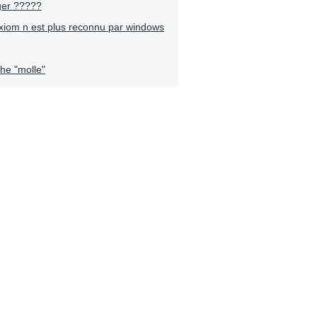
ger ?????
xiom n est plus reconnu par windows
he "molle"