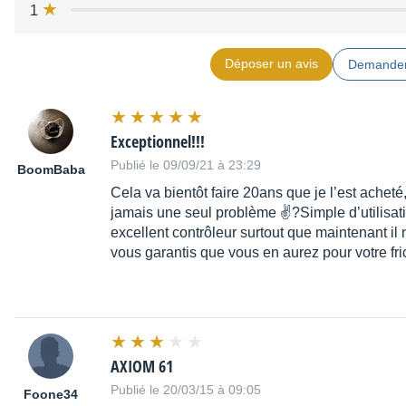
1
compatible avec notre logiciel de programmation gratui
tous les contrôleurs sont entièrement programmables av
MIDI
Déposer un avis
Demander
Fonction de désactivation du contrôleur pour éviter les
le bouton "Snapshot" (capture) transmet tous les réglag
interrupteur à bascule on/off
Exceptionnel!!!
poids: 5.3kg
Publié le 09/09/21 à 23:29
BoomBaba
logiciel de production musicale Ableton Live Lite 4 inclu
Cela va bientôt faire 20ans que je l’est acheté,
musique aussitôt
jamais une seul problème ✌?Simple d’utilisat
excellent contrôleur surtout que maintenant i
Source : M-Audio
vous garantis que vous en aurez pour votre fric
Distribué par
M-Audio/LaBoiteNoireDuMusicien
AXIOM 61
Publié le 20/03/15 à 09:05
Foone34