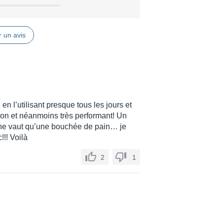
t Enigma
ec un numéro et un canal de contrôleur
 un avis
 sauts de paramètres
es en cours du contrôleur
s pour vous permettre de faire de la
 en l’utilisant presque tous les jours et
ion et néanmoins très performant! Un
l ne vaut qu’une bouchée de pain… je
!!! Voilà
2
1