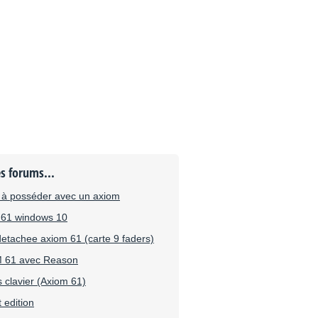
es forums...
l à posséder avec un axiom
m 61 windows 10
etachee axiom 61 (carte 9 faders)
M 61 avec Reason
 clavier (Axiom 61)
 edition