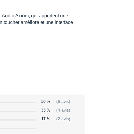
rtouch programmable
M-Audio Axiom, qui apportent une
n toucher amélioré et une interface
s
ation totale en façade
t Out
50 %
(6 avis)
ption
33 %
(4 avis)
17 %
(2 avis)