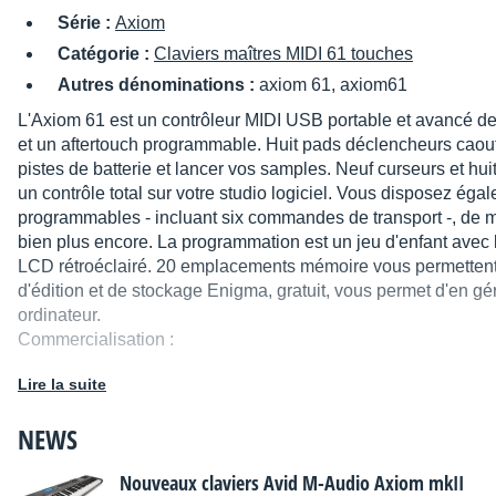
Série :
Axiom
Catégorie :
Claviers maîtres MIDI 61 touches
Autres dénominations :
axiom 61, axiom61
L'Axiom 61 est un contrôleur MIDI USB portable et avancé d
et un aftertouch programmable. Huit pads déclencheurs caout
pistes de batterie et lancer vos samples. Neuf curseurs et hui
un contrôle total sur votre studio logiciel. Vous disposez ég
programmables - incluant six commandes de transport -, de 
bien plus encore. La programmation est un jeu d'enfant avec 
LCD rétroéclairé. 20 emplacements mémoire vous permettent d
d'édition et de stockage Enigma, gratuit, vous permet d'en gé
ordinateur.
Commercialisation :
A partir de 2006.
Lire la suite
Type :
NEWS
Clavier portable 61 touches (Toucher Semi-Lourd) + Aft
Entrées/Sorties MIDI : 1 OUT.
Nouveaux claviers Avid M-Audio Axiom mkII