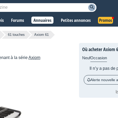
vis
Forums
Annuaires
Petites annonces
Promos
61 touches
Axiom 61
Où acheter Axiom 6
nant à la série
Axiom
Neuf
Occasion
Il n’y a pas de
Alerte nouvelle