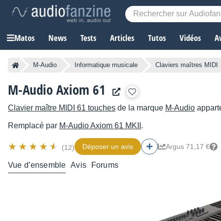
Matos
News
Tests
Articles
Tutos
Vidéos
A
M-Audio
Informatique musicale
Claviers maîtres MIDI
M-Audio Axiom 61
Clavier maître MIDI 61 touches
de la marque
M-Audio
apparte
Remplacé par
M-Audio
Axiom 61 MKII
.
Déposer un avis
Argus 71,17 €
(12)
Vue d’ensemble
Avis
Forums