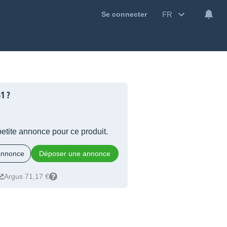
FR
Se connecter
1 ?
 petite annonce pour ce produit.
 annonce
Déposer une annonce
Argus 71,17 €