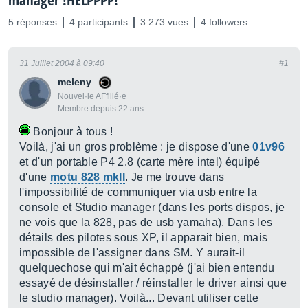
manager !HELPPPP!
5 réponses
4 participants
3 273 vues
4 followers
31 Juillet 2004 à 09:40
#1
meleny
Nouvel·le AFfilié·e
Membre depuis 22 ans
Bonjour à tous !
Voilà, j'ai un gros problème : je dispose d'une
01v96
et d'un portable P4 2.8 (carte mère intel) équipé
d'une
motu 828 mkII
. Je me trouve dans
l'impossibilité de communiquer via usb entre la
console et Studio manager (dans les ports dispos, je
ne vois que la 828, pas de usb yamaha). Dans les
détails des pilotes sous XP, il apparait bien, mais
impossible de l'assigner dans SM. Y aurait-il
quelquechose qui m'ait échappé (j'ai bien entendu
essayé de désinstaller / réinstaller le driver ainsi que
le studio manager). Voilà... Devant utiliser cette