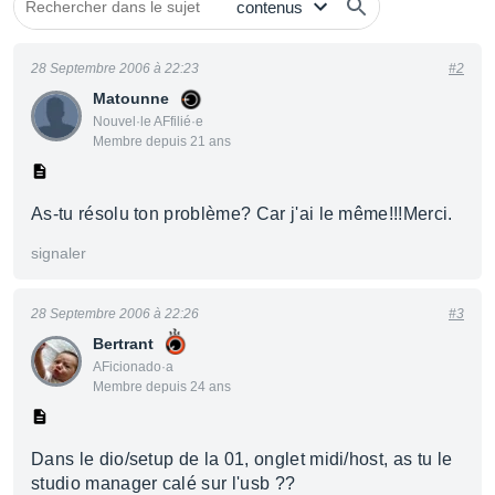
28 Septembre 2006 à 22:23
#2
Matounne
Nouvel·le AFfilié·e
Membre depuis 21 ans
As-tu résolu ton problème? Car j'ai le même!!!Merci.
signaler
28 Septembre 2006 à 22:26
#3
Bertrant
AFicionado·a
Membre depuis 24 ans
Dans le dio/setup de la 01, onglet midi/host, as tu le
studio manager calé sur l'usb ??