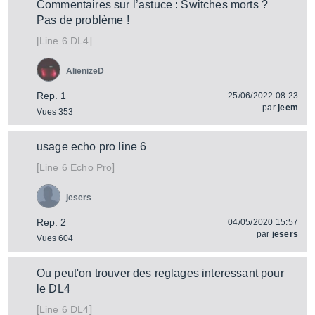
Commentaires sur l’astuce : Switches morts ?
Pas de problème !
[
]
DL4
Line 6
AlienizeD
Rep. 1
25/06/2022 08:23
par
jeem
Vues 353
usage echo pro line 6
[
]
Echo Pro
Line 6
jesers
Rep. 2
04/05/2020 15:57
par
jesers
Vues 604
Ou peut'on trouver des reglages interessant pour
le DL4
[
]
DL4
Line 6