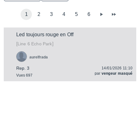
1
2
3
4
5
6
Led toujours rouge en Off
[
]
Echo Park
Line 6
aurelfrada
Rep. 3
14/01/2026 11:10
par
vengeur masqué
Vues 697