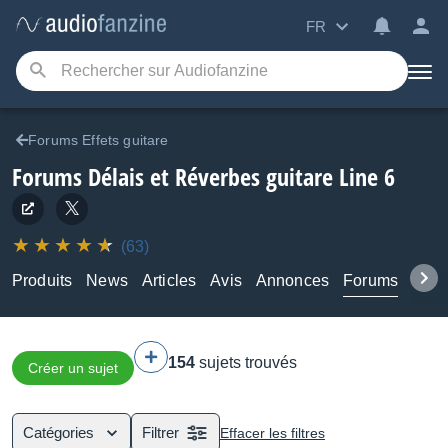
FR
Forums Effets guitare
Forums Délais et Réverbes guitare Line 6
(63)
Produits
News
Articles
Avis
Annonces
Forums
Tuto
154
sujets trouvés
Créer un sujet
Catégories
Filtrer
Effacer les filtres