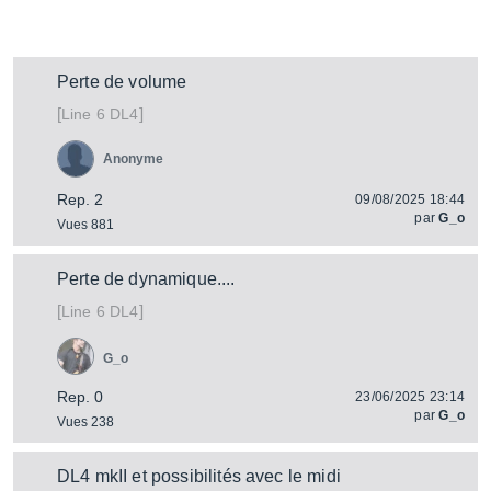
Perte de volume
[
]
DL4
Line 6
Anonyme
Rep. 2
09/08/2025 18:44
par
G_o
Vues 881
Perte de dynamique....
[
]
DL4
Line 6
G_o
Rep. 0
23/06/2025 23:14
par
G_o
Vues 238
DL4 mkII et possibilités avec le midi