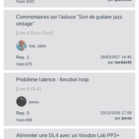
Vues 3102
Commentaires sur l'astuce "Son de guitare jazz
vintage"
[
]
Echo Park
Line 6
Kid_1604
Rep. 1
28/02/2017 14:40
par
melski44
Vues 875
Problème latence - fonction loop
[
]
DL4
Line 6
jusou
Rep. 0
23/12/2016 17:08
par
jusou
Vues 806
Alimenter une DL4 avec un Voodoo Lab PP2+