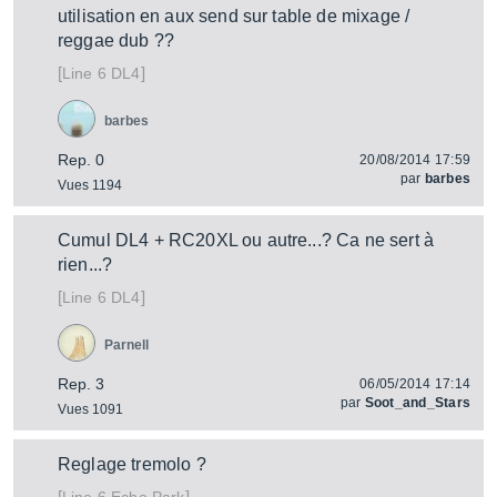
utilisation en aux send sur table de mixage /
reggae dub ??
[
]
DL4
Line 6
barbes
Rep. 0
20/08/2014 17:59
par
barbes
Vues 1194
Cumul DL4 + RC20XL ou autre...? Ca ne sert à
rien...?
[
]
DL4
Line 6
Parnell
Rep. 3
06/05/2014 17:14
par
Soot_and_Stars
Vues 1091
Reglage tremolo ?
[
]