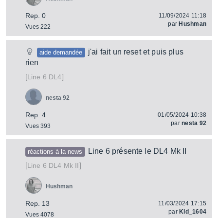
Rep. 0
11/09/2024 11:18
par
Hushman
Vues 222
j'ai fait un reset et puis plus
aide demandée
rien
[
]
DL4
Line 6
nesta 92
Rep. 4
01/05/2024 10:38
par
nesta 92
Vues 393
Line 6 présente le DL4 Mk II
réactions à la news
[
]
DL4 Mk II
Line 6
Hushman
Rep. 13
11/03/2024 17:15
par
Kid_1604
Vues 4078