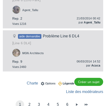
Echo Park
Line 6
Agent_Tallu
Rep. 2
21/03/2014 00:42
par
Agent_Tallu
Vues 1216
Problème Line 6 DL4
aide demandée
[
]
DL4
Line 6
MGN Architects
Rep. 9
06/03/2014 14:52
par
Acaca
Vues 2460
Créer un sujet
Charte
Options
Légende
Liste des modérateurs
1
2
3
4
5
6