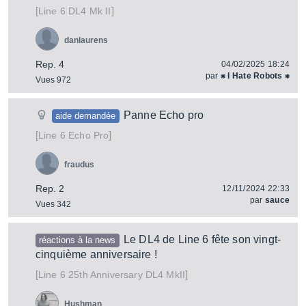
[
]
DL4 Mk II
Line 6
danlaurens
Rep. 4
04/02/2025 18:24
par
⁕ I Hate Robots ⁕
Vues 972
Panne Echo pro
aide demandée
[
]
Echo Pro
Line 6
fraudus
Rep. 2
12/11/2024 22:33
par
sauce
Vues 342
Le DL4 de Line 6 fête son vingt-
réactions à la news
cinquième anniversaire !
[
]
25th Anniversary DL4 MkII
Line 6
Hushman