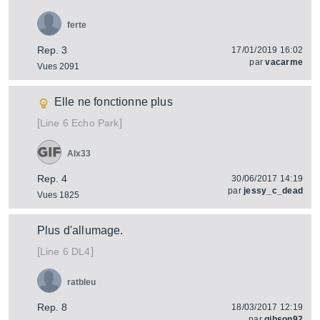
ferte
Rep. 3
17/01/2019 16:02
par
vacarme
Vues 2091
Elle ne fonctionne plus
[
]
Echo Park
Line 6
Alx33
Rep. 4
30/06/2017 14:19
par
jessy_c_dead
Vues 1825
Plus d'allumage.
[
]
DL4
Line 6
ratbleu
Rep. 8
18/03/2017 12:19
par
gibson92