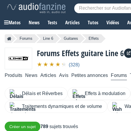
Matos
News
Tests
Articles
Tutos
Vidéos
A
Forums
Line 6
Guitares
Effets
Forums Effets guitare Line 6
(328)
Produits
News
Articles
Avis
Petites annonces
Forums
Délais et Réverbes
Effets à modulation
Traitements dynamiques et de volume
Wah
789
sujets trouvés
Créer un sujet