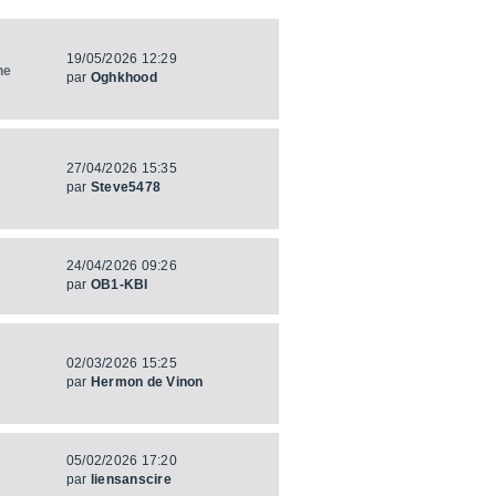
19/05/2026 12:29
ne
par
Oghkhood
27/04/2026 15:35
par
Steve5478
24/04/2026 09:26
par
OB1-KBI
02/03/2026 15:25
par
Hermon de Vinon
05/02/2026 17:20
par
liensanscire