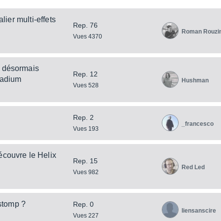
lier multi-effets
Rep. 76
Roman Rouzi
Vues 4370
t désormais
Rep. 12
Stadium
Hushman
Vues 528
Rep. 2
_francesco
Vues 193
écouvre le Helix
Rep. 15
Red Led
Vues 982
stomp ?
Rep. 0
liensanscire
Vues 227