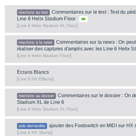
Commentaires sur le test : Test du péda
réactions au test
Line 6 Helix Stadium Floor
[
]
Helix Stadium XL Floor
Line 6
Commentaires sur la news : On peu
réactions à la news
réaliser des captures d'amplis avec les Line 6 Helix 
[
]
Helix Stadium Floor
Line 6
Ecrans Blancs
[
]
HX Effects
Line 6
Commentaires sur le dossier : On d
réactions au dossier
Stadium XL de Line 6
[
]
Helix Stadium XL Floor
Line 6
ajouter des Footswitch en MIDI sur HX 
aide demandée
[
]
HX Stomp
Line 6