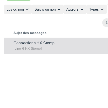
Lus ou non
Suivis ou non
Auteurs
Types
1
Sujet des messages
Connections HX Stomp
[
]
HX Stomp
Line 6