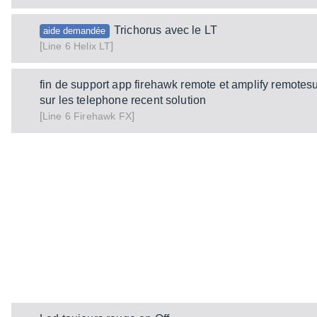
Trichorus avec le LT
aide demandée
[
]
Helix LT
Line 6
fin de support app firehawk remote et amplify remotesur
sur les telephone recent solution
[
]
Firehawk FX
Line 6