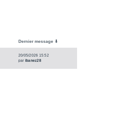
Dernier message ⬇
20/05/2026 15:52
par
ibanez28