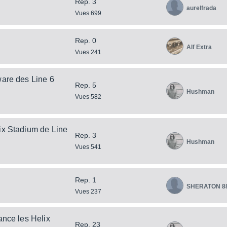
Rep. 3
aurelfrada
Vues 699
Rep. 0
Alf Extra
Vues 241
ware des Line 6
Rep. 5
Hushman
Vues 582
ix Stadium de Line
Rep. 3
Hushman
Vues 541
Rep. 1
SHERATON 8
Vues 237
ance les Helix
Rep. 23