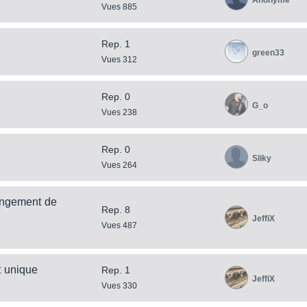
Anonyme
Vues 885
Rep. 1
green33
Vues 312
Rep. 0
G_o
Vues 238
Rep. 0
Sliky
Vues 264
angement de
Rep. 8
JeffiX
Vues 487
t unique
Rep. 1
JeffiX
Vues 330