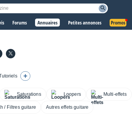
vis
Forums
Annuaires
Petites annonces
Promos
Tutoriels
Saturations
Loopers
Multi-effets
 / Filtres guitare
Autres effets guitare