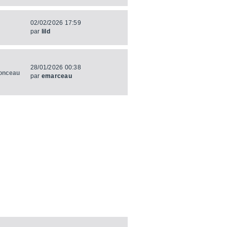
02/02/2026 17:59
par
lild
28/01/2026 00:38
onceau
par
emarceau