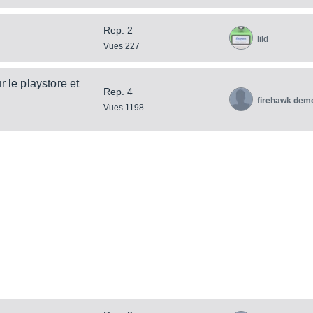
Rep. 2
lild
Vues 227
 le playstore et
Rep. 4
firehawk dem
Vues 1198