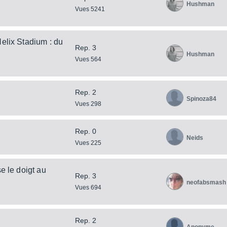
Hushman
Vues 5241
elix Stadium : du
Rep. 3
Hushman
Vues 564
Rep. 2
Spinoza84
Vues 298
Rep. 0
Neids
Vues 225
e le doigt au
Rep. 3
neofabsmash
Vues 694
Rep. 2