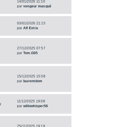
14/01/2026 11:10
par
vengeur masqué
03/01/2026 21:15
par
Alf Extra
27/12/2025 07:57
par
Tom.G05
15/12/2025 15:58
par
laurentdom
11/12/2025 19:08
8
par
willowhisper56
25/11/2025 19:19