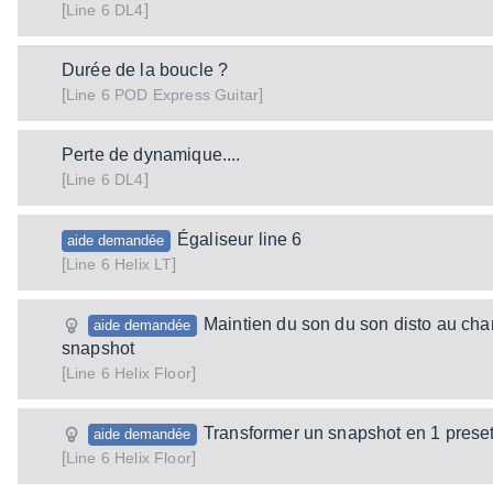
[
]
DL4
Line 6
Durée de la boucle ?
[
]
POD Express Guitar
Line 6
Perte de dynamique....
[
]
DL4
Line 6
Égaliseur line 6
aide demandée
[
]
Helix LT
Line 6
Maintien du son du son disto au ch
aide demandée
snapshot
[
]
Helix Floor
Line 6
Transformer un snapshot en 1 prese
aide demandée
[
]
Helix Floor
Line 6