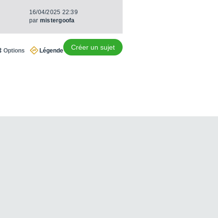
16/04/2025 22:39
par
mistergoofa
Créer un sujet
Options
Légende