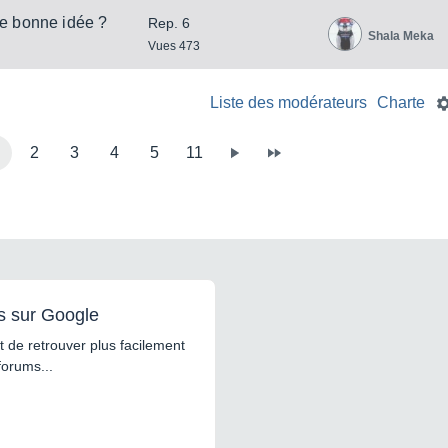
se bonne idée ?
Rep. 6
Shala Meka
Vues 473
Liste des modérateurs
Charte
2
3
4
5
11
s sur Google
 de retrouver plus facilement
forums...