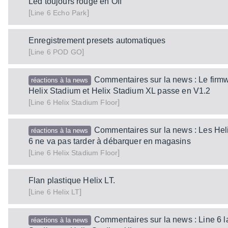
Led toujours rouge en Off
[
]
Echo Park
Line 6
Enregistrement presets automatiques
[
]
POD GO
Line 6
Commentaires sur la news : Le firm
réactions à la news
Helix Stadium et Helix Stadium XL passe en V1.2
[
]
Helix Stadium Floor
Line 6
Commentaires sur la news : Les Hel
réactions à la news
6 ne va pas tarder à débarquer en magasins
[
]
Helix Stadium Floor
Line 6
Flan plastique Helix LT.
[
]
Helix LT
Line 6
Commentaires sur la news : Line 6 l
réactions à la news