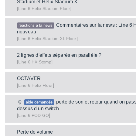
Stadium et Helix Stadium XL
[
]
Helix Stadium Floor
Line 6
Commentaires sur la news : Line 6 H
réactions à la news
nouveau
[
]
Helix Stadium XL Floor
Line 6
2 lignes d'effets séparés en parallèle ?
[
]
HX Stomp
Line 6
OCTAVER
[
]
Helix Floor
Line 6
perte de son et retour quand on pass
aide demandée
dessus d un switch
[
]
POD GO
Line 6
Perte de volume