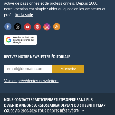
active de passionnés et de professionnels. Depuis 2000,
notre vocation est simple : aider au quotidien les amateurs et
Lire la suite
prof...
RECEVEZ NOTRE NEWSLETTER ÉDITORIALE
M’inscrire
Voir les précédentes newsletters
NOUS CONTACTER
PARTICIPER
ARTISTES
OFFRE SANS PUB
DEVENIR ANNONCEUR
GLOSSAIRE
AIDE
PLAN DU SITE
ENTITYMAP
CGU
CGV
© 2000-2026 TOUS DROITS RÉSERVÉS
FR