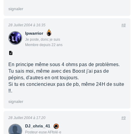
signaler
28 Juillet 2004 à 16:35
#8
Ipwarrior
Je poste, donc je suis
Membre depuis 22 ans
En principe même sous 4 ohms pas de problèmes.
Tu sais moi, même avec des Boost j'ai pas de
pépins, d'autres en ont toujours.
Si tu es conciencieux pas de pb, même 24H de suite
!!.
signaler
28 Juillet 2004 à 17:20
#9
DJ_chris_41
Posteur·euse AFfolé·e