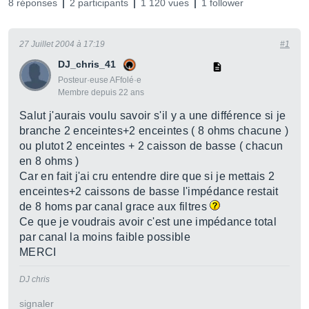
8 réponses
2 participants
1 120 vues
1 follower
27 Juillet 2004 à 17:19
#1
DJ_chris_41
Posteur·euse AFfolé·e
Membre depuis 22 ans
Salut j'aurais voulu savoir s'il y a une différence si je
branche 2 enceintes+2 enceintes ( 8 ohms chacune )
ou plutot 2 enceintes + 2 caisson de basse ( chacun
en 8 ohms )
Car en fait j'ai cru entendre dire que si je mettais 2
enceintes+2 caissons de basse l'impédance restait
de 8 homs par canal grace aux filtres
Ce que je voudrais avoir c'est une impédance total
par canal la moins faible possible
MERCI
DJ chris
signaler