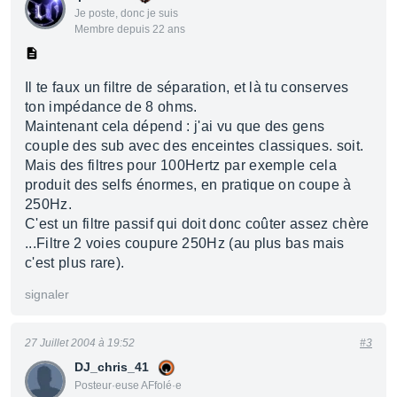
Je poste, donc je suis
Membre depuis 22 ans
Il te faux un filtre de séparation, et là tu conserves
ton impédance de 8 ohms.
Maintenant cela dépend : j'ai vu que des gens
couple des sub avec des enceintes classiques. soit.
Mais des filtres pour 100Hertz par exemple cela
produit des selfs énormes, en pratique on coupe à
250Hz.
C'est un filtre passif qui doit donc coûter assez chère
...Filtre 2 voies coupure 250Hz (au plus bas mais
c'est plus rare).
signaler
27 Juillet 2004 à 19:52
#3
DJ_chris_41
Posteur·euse AFfolé·e