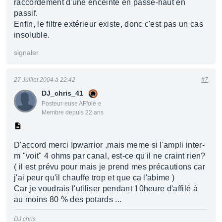
raccordement d'une enceinte en passe-haut en
passif.
Enfin, le filtre extérieur existe, donc c'est pas un cas
insoluble.
signaler
27 Juillet 2004 à 22:42
#7
DJ_chris_41
Posteur·euse AFfolé·e
Membre depuis 22 ans
D'accord merci Ipwarrior ,mais meme si l'ampli inter-
m "voit" 4 ohms par canal, est-ce qu'il ne craint rien?
( il est prévu pour mais je prend mes précautions car
j'ai peur qu'il chauffe trop et que ca l'abime )
Car je voudrais l'utiliser pendant 10heure d'affilé à
au moins 80 % des potards ...
DJ chris