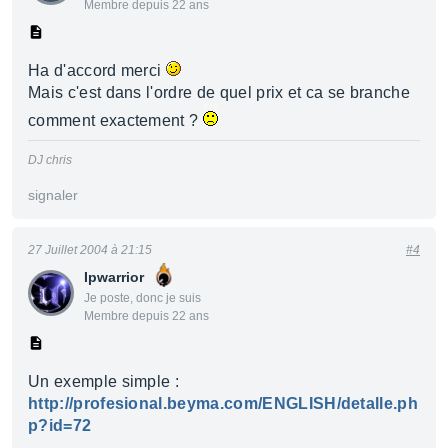
Membre depuis 22 ans
Ha d'accord merci
Mais c'est dans l'ordre de quel prix et ca se branche
comment exactement ?
DJ chris
signaler
27 Juillet 2004 à 21:15
#4
Ipwarrior
Je poste, donc je suis
Membre depuis 22 ans
Un exemple simple :
http://profesional.beyma.com/ENGLISH/detalle.ph
p?id=72