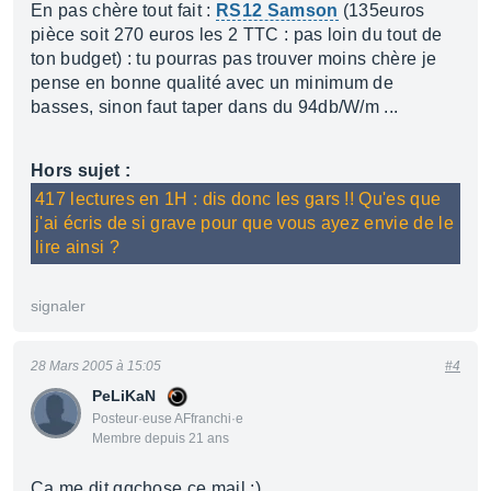
En pas chère tout fait :
RS12 Samson
(135euros
pièce soit 270 euros les 2 TTC : pas loin du tout de
ton budget) : tu pourras pas trouver moins chère je
pense en bonne qualité avec un minimum de
basses, sinon faut taper dans du 94db/W/m ...
Hors sujet :
417 lectures en 1H : dis donc les gars !! Qu'es que
j'ai écris de si grave pour que vous ayez envie de le
lire ainsi ?
signaler
28 Mars 2005 à 15:05
#4
PeLiKaN
Posteur·euse AFfranchi·e
Membre depuis 21 ans
Ca me dit qqchose ce mail ;)