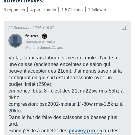
acheter neuves?
3 réponses
4 participants
1 571 vues
1 follower
20 Septembre 2004 à 19:57
#1
fouras
Nouvel·le AFfilié·e
Membre depuis 21 ans
Voila, j'aimerais fabriquer mes enceinte. J'ai deja
une caisse (enciennes enceintes de salon qui
peuvent accepter des 21cm). J'aimerais savoir si la
configuration qui suit est interressante avec un
budjet limité (250e):
eminence: beta 8 - c'est des 21cm-225w rms-55hz à
4khz
compression: psd2002-moteur 1"-80w rms-1.5khz à
20khz
Dans le but de faire des caissons de basses plus
tard.
Sinon j'ésite à acheter des
peavey pro 15
ou des