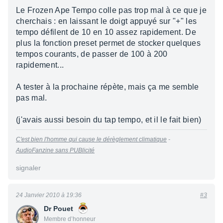
Le Frozen Ape Tempo colle pas trop mal à ce que je
cherchais : en laissant le doigt appuyé sur "+" les
tempo défilent de 10 en 10 assez rapidement. De
plus la fonction preset permet de stocker quelques
tempos courants, de passer de 100 à 200
rapidement...
A tester à la prochaine répète, mais ça me semble
pas mal.
(j'avais aussi besoin du tap tempo, et il le fait bien)
C'est bien l'homme qui cause le dérèglement climatique
-
AudioFanzine sans PUBlicité
signaler
24 Janvier 2010 à 19:36
#3
Dr Pouet
Membre d’honneur