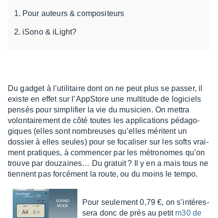
Pour auteurs & compositeurs
iSono & iLight?
Du gadget à l’uti­li­taire dont on ne peut plus se passer, il
existe en effet sur l’AppS­tore une multi­tude de logi­ciels
pensés pour simpli­fier la vie du musi­cien. On mettra
volon­tai­re­ment de côté toutes les appli­ca­tions péda­go­
giques (elles sont nombreuses qu’elles méritent un
dossier à elles seules) pour se foca­li­ser sur les softs vrai­
ment pratiques, à commen­cer par les métro­nomes qu’on
trouve par douzai­nes… Du gratuit ? Il y en a mais tous ne
tiennent pas forcé­ment la route, ou du moins le tempo.
Pour seule­ment 0,79 €, on s’in­té­res­
sera donc de près au petit
m30 de