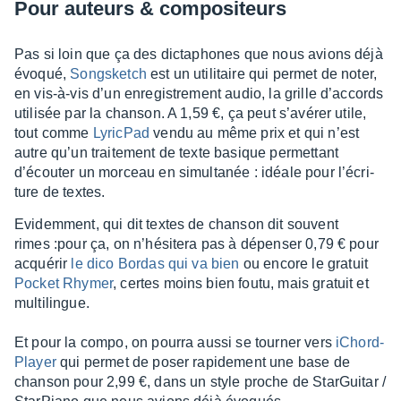
Pour auteurs & compo­si­teurs
Pas si loin que ça des dicta­phones que nous avions déjà
évoqué,
Song­sketch
est un utili­taire qui permet de noter,
en vis-à-vis d’un enre­gis­tre­ment audio, la grille d’ac­cords
utili­sée par la chan­son. A 1,59 €, ça peut s’avé­rer utile,
tout comme
Lyric­Pad
vendu au même prix et qui n’est
autre qu’un trai­te­ment de texte basique permet­tant
d’écou­ter un morceau en simul­ta­née : idéale pour l’écri­
ture de textes.
Evidem­ment, qui dit textes de chan­son dit souvent
rimes :pour ça, on n’hé­si­tera pas à dépen­ser 0,79 € pour
acqué­rir
le dico Bordas qui va bien
ou encore le gratuit
Pocket Rhymer
, certes moins bien foutu, mais gratuit et
multi­lingue.
Et pour la compo, on pourra aussi se tour­ner vers
iChord­
Player
qui permet de poser rapi­de­ment une base de
chan­son pour 2,99 €, dans un style proche de Star­Gui­tar /