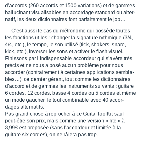
d’ac­cords (260 accords et 1500 varia­tions) et de gammes
hallu­ci­nant visua­li­sables en accor­dage stan­dard ou alter­
na­tif, les deux diction­naires font parfai­te­ment le job…
C’est aussi le cas du métro­nome qui possède toutes
les fonc­tions utiles : chan­ger la signa­ture ryth­mique (3/4,
4/4, etc.), le tempo, le son utilisé (tick, shakers, snare,
kick, etc.), inver­ser les sons et acti­ver le flash visuel.
Finis­sons par l’in­dis­pen­sable accor­deur qui s’avère très
précis et ne nous a posé aucun problème pour nous
accor­der (contrai­re­ment à certaines appli­ca­tions sembla­
bles…), ce dernier gérant, tout comme les diction­naires
d’ac­cord et de gammes les instru­ments suivants : guitare
6 cordes, 12 cordes, basse 4 cordes ou 5 cordes et même
un mode gaucher, le tout combi­nable avec 40 accor­
dages alter­na­tifs.
Pas grand chose à repro­cher à ce Guitar­Tool­Kit sauf
peut-être son prix, mais comme une version « lite » à
3,99€ est propo­sée (sans l’ac­cor­deur et limi­tée à la
guitare six cordes), on ne râlera pas trop.