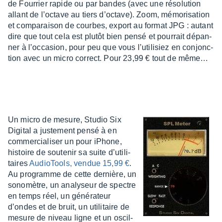
de Four­rier rapide ou par bandes (avec une réso­lu­tion
allant de l’oc­tave au tiers d’oc­tave). Zoom, mémo­ri­sa­tion
et compa­rai­son de courbes, export au format JPG : autant
dire que tout cela est plutôt bien pensé et pour­rait dépan­
ner à l’oc­ca­sion, pour peu que vous l’uti­li­siez en conjonc­
tion avec un micro correct. Pour 23,99 € tout de même…
Un micro de mesure, Studio Six
Digi­tal a juste­ment pensé à en
commer­cia­li­ser un pour iPhone,
histoire de soute­nir sa suite d’uti­li­
taires
Audio­Tools, vendue 15,99 €
.
Au programme de cette dernière, un
sono­mètre, un analy­seur de spectre
en temps réel, un géné­ra­teur
d’ondes et de bruit, un utili­taire de
mesure de niveau ligne et un oscil­