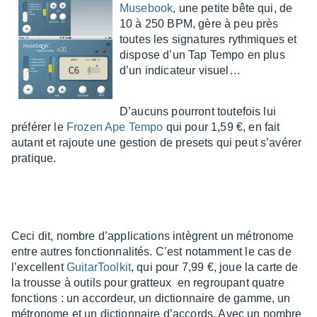
Muse­book
, une petite bête qui, de
10 à 250 BPM, gère à peu près
toutes les signa­tures ryth­miques et
dispose d’un Tap Tempo en plus
d’un indi­ca­teur visuel…
D’au­cuns pour­ront toute­fois lui
préfé­rer le
Frozen Ape Tempo
qui pour 1,59 €, en fait
autant et rajoute une gestion de presets qui peut s’avé­rer
pratique.
Ceci dit, nombre d’ap­pli­ca­tions intègrent un métro­nome
entre autres fonc­tion­na­li­tés. C’est notam­ment le cas de
l’ex­cellent
Guitar­Tool­kit
, qui pour 7,99 €, joue la carte de
la trousse à outils pour grat­teux en regrou­pant quatre
fonc­tions : un accor­deur, un diction­naire de gamme, un
métro­nome et un diction­naire d’ac­cords. Avec un nombre