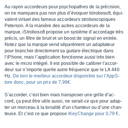
Au rayon accor­deurs pour psycho­pathes de la préci­sion,
on ne manquera pas non plus d’évoquer Istro­bo­soft, équi­
valent virtuel des fameux accor­deurs stro­bo­sco­piques
Peter­son. A la manière des autres accor­deurs de la
marque, iStro­bo­soft propose un système d’ac­cor­dage très
précis, un filtre de bruit et un boost de signal en entrée.
Notez que la marque vend sépa­ré­ment un adap­ta­teur
pour bran­cher direc­te­ment sa guitare élec­trique dans
l’iPhone, mais l’ap­pli­ca­tion fonc­tionne aussi très bien
avec le micro inté­gré. Il est possible de cali­brer l’ac­cor­
deur sur n’im­porte quelle autre fréquence que le LA 440
Hz.
De loin le meilleur accor­deur dispo­nible sur l’AppS­
tore donc, pour un prix de 7,99€.
S’ac­cor­der, c’est bien mais trans­po­ser une grille d’ac­
cord, ça peut être utile aussi, ne serait-ce que pour adap­
ter un morceau à la tona­lité d’un chan­teur ou d’une chan­
teuse. Et c’est ce que propose
iKey­Change pour 0,79 €
.