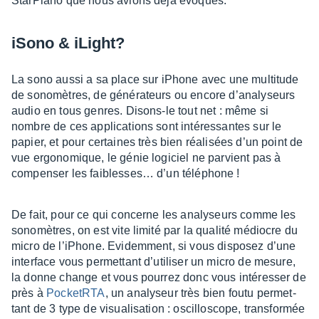
Star­Piano que nous avions déjà évoqués.
iSono & iLight?
La sono aussi a sa place sur iPhone avec une multi­tude
de sono­mètres, de géné­ra­teurs ou encore d’ana­ly­seurs
audio en tous genres. Disons-le tout net : même si
nombre de ces appli­ca­tions sont inté­res­santes sur le
papier, et pour certaines très bien réali­sées d’un point de
vue ergo­no­mique, le génie logi­ciel ne parvient pas à
compen­ser les faibles­ses… d’un télé­phone !
De fait, pour ce qui concerne les analy­seurs comme les
sono­mètres, on est vite limité par la qualité médiocre du
micro de l’iPhone. Evidem­ment, si vous dispo­sez d’une
inter­face vous permet­tant d’uti­li­ser un micro de mesure,
la donne change et vous pour­rez donc vous inté­res­ser de
près à
Pocke­tRTA
, un analy­seur très bien foutu permet­
tant de 3 type de visua­li­sa­tion : oscil­lo­scope, trans­for­mée