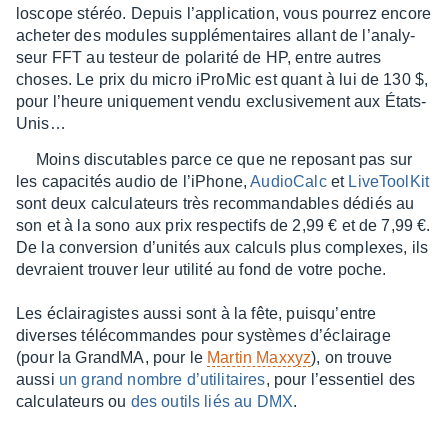
lo­scope stéréo. Depuis l’ap­pli­ca­tion, vous pour­rez encore
ache­ter des modules supplé­men­taires allant de l’ana­ly­
seur FFT au testeur de pola­rité de HP, entre autres
choses. Le prix du micro iPro­Mic est quant à lui de 130 $,
pour l’heure unique­ment vendu exclu­si­ve­ment aux États-
Unis…
Moins discu­tables parce ce que ne repo­sant pas sur
les capa­ci­tés audio de l’iPhone,
Audio­Calc
et
Live­Tool­Kit
sont deux calcu­la­teurs très recom­man­dables dédiés au
son et à la sono aux prix respec­tifs de 2,99 € et de 7,99 €.
De la conver­sion d’uni­tés aux calculs plus complexes, ils
devraient trou­ver leur utilité au fond de votre poche.
Les éclai­ra­gistes aussi sont à la fête, puisqu’entre
diverses télé­com­mandes pour systèmes d’éclai­rage
(pour la GrandMA, pour le
Martin Maxxyz
), on trouve
aussi
un grand nombre d’uti­li­taires
, pour l’es­sen­tiel des
calcu­la­teurs ou
des outils liés au DMX
.