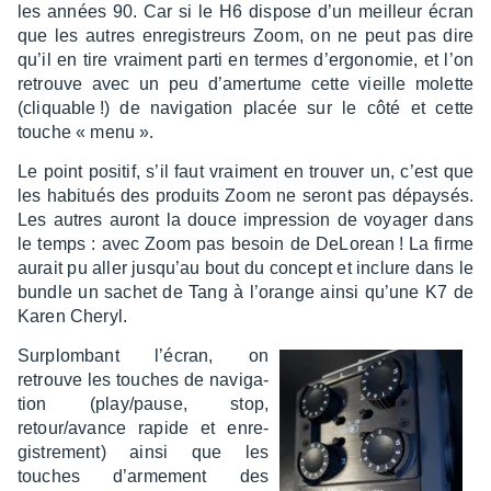
les années 90. Car si le H6 dispose d’un meilleur écran
que les autres enre­gis­treurs Zoom, on ne peut pas dire
qu’il en tire vrai­ment parti en termes d’er­go­no­mie, et l’on
retrouve avec un peu d’amer­tume cette vieille molette
(cliquable !) de navi­ga­tion placée sur le côté et cette
touche « menu ».
Le point posi­tif, s’il faut vrai­ment en trou­ver un, c’est que
les habi­tués des produits Zoom ne seront pas dépay­sés.
Les autres auront la douce impres­sion de voya­ger dans
le temps : avec Zoom pas besoin de DeLo­rean ! La firme
aurait pu aller jusqu’au bout du concept et inclure dans le
bundle un sachet de Tang à l’orange ainsi qu’une K7 de
Karen Cheryl.
Surplom­bant l’écran, on
retrouve les touches de navi­ga­
tion (play/pause, stop,
retour/avance rapide et enre­
gis­tre­ment) ainsi que les
touches d’ar­me­ment des