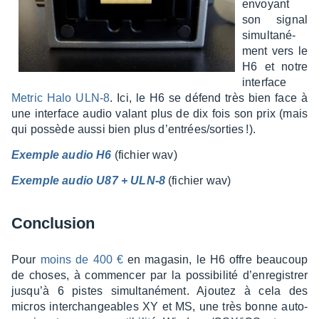
envoyant
son signal
simul­ta­né­
ment vers le
H6 et notre
inter­face
Metric Halo ULN-8
. Ici, le H6 se défend très bien face à
une inter­face audio valant plus de dix fois son prix (mais
qui possède aussi bien plus d’en­trées/sorties !).
Exemple audio H6
(fichier wav)
Exemple audio U87 + ULN-8
(fichier wav)
Conclu­sion
Pour
moins de 400 €
en maga­sin, le H6 offre beau­coup
de choses, à commen­cer par la possi­bi­lité d’en­re­gis­trer
jusqu’à 6 pistes simul­ta­né­ment. Ajou­tez à cela des
micros inter­chan­geables XY et MS, une très bonne auto­