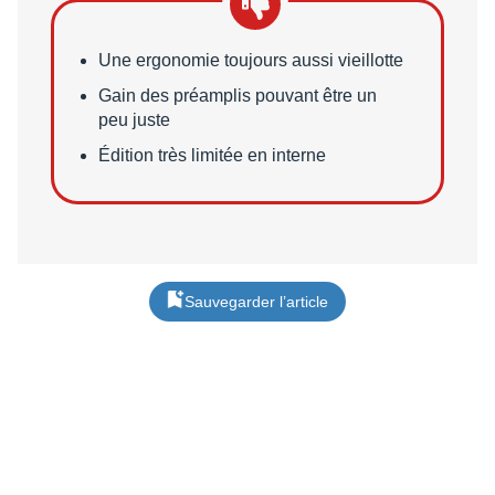
Points faibles
Une ergonomie toujours aussi vieillotte
Gain des préamplis pouvant être un
peu juste
Édition très limitée en interne
Sauvegarder l’article