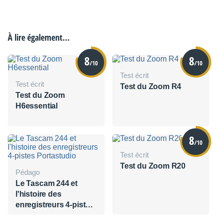
À lire également...
8
8
/10
/10
Test écrit
Test écrit
Test du Zoom R4
Test du Zoom
H6essential
8
/10
Test écrit
Test du Zoom R20
Pédago
Le Tascam 244 et
l'histoire des
enregistreurs 4-pistes
Portastudio