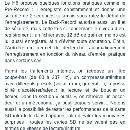
Le H6 propose quelques fonc­tions pratiques comme le
Pre-Record : il enre­gistre constam­ment et donne une
sécu­rité de 2 secondes si jamais vous ratez le début de
l’en­re­gis­tre­ment. Le Back-Record auto­rise aussi un filet
de sécu­rité, mais cette fois-ci concer­nant le niveau d’en­
re­gis­tre­ment : un fichier avec 12 dB de gain en moins est
lui aussi enre­gis­tré, afin d’évi­ter toute satu­ra­tion. Enfin,
l’Auto-Record permet de déclen­cher auto­ma­tique­ment
l’en­re­gis­tre­ment en fonc­tion du niveau d’en­trée, pratique
dans certains cas.
Parmi les trai­te­ments internes, on retrouve un filtre
coupe-bas (de 80 à 237 Hz), un compres­seur/limi­teur
avec diffé­rents présets (vocal, drum, gene­ral…), la possi­
bi­lité d’ac­cé­lé­rer/ralen­tir la lecture et de boucler un
fichier. Dans la section « outils », on retrouve un accor­
deur et un métro­nome, ça peut toujours servir… Notons
aussi la possi­bi­lité de tester les perfor­mances de la carte
SD intro­duite dans l’ap­pa­reil, afin d’évi­ter les mauvaises
surprises : toutes les cartes SD ne se valent pas en
termes de vitesse de lecture/écri­ture