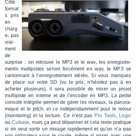
Côté
format
s pris
en
charg
e, pas
vrai­
ment
de
surprise : on retrouve le MP3 et le wav, les enre­gis­tre­
ments multi­pistes seront forcé­ment en wav, le MP3 se
canton­nant à l’en­re­gis­tre­ment stéréo. Si vous manquez
de place sur votre SD (vu le prix, n’hé­si­tez pas à en
ache­ter plusieurs), il sera possible de mixer un projet
multi­piste en interne et de l’en­co­der en MP3. La petite
console inté­grée permet de gérer les niveaux, la pano­ra­
mique et le pitch, et ce indé­pen­dam­ment pour le retour
(moni­to­ring) et la lecture. Ce n’est pas
Pro Tools
,
Logic
ou
Cubase
, mais ça peut dépan­ner et cela reste pratique
si on veut sortir un mixage rapi­de­ment et qu’on n’a pas
son ordi­na­teur sous le coude, même si mixer avec une