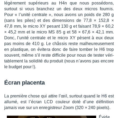
légè­re­ment supé­rieurs au H4n que nous possé­dons,
surtout si vous bran­chez un des deux micros four­nis.
Pour « l’unité centrale », nous avons un poids de 280 g
(sans les piles) et des dimen­sions de 77,8 × 152,8 ×
47,8 mm, le micro XY pesant 130 g et faisant 78,9 × 60,2
× 45,2 mm et le micro MS 85 g et 58 × 67,6 × 42,1 mm.
Donc, l’unité centrale et le micro XY pèsent à eux deux
pas moins de 410 g. Le châs­sis reste malheu­reu­se­ment
en plas­tique, on évitera donc de faire tomber le H6 trop
souvent, même s’il reste diffi­cile pour nous de tester véri­
ta­ble­ment la soli­dité du produit (nous n’avons pas encore
le budget pour !).
Écran placenta
La première chose qui attire l’œil, surtout quand le H6 est
allumé, est l’écran LCD couleur doté d’une défi­ni­tion
jamais vue sur un enre­gis­treur Zoom (320 × 240 pixels).
Évide