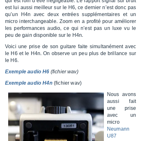
qui est loin d’être négli­geable. Le rapport signal sur bruit
est lui aussi meilleur sur le H6, ce dernier n’est donc pas
qu’un H4n avec deux entrées supplé­men­taires et un
micro inter­chan­geable. Zoom en a profité pour amélio­rer
les perfor­mances audio, ce qui n’est pas un luxe vu le
peu de gain dispo­nible sur le H4n.
Voici une prise de son guitare faite simul­ta­né­ment avec
le H6 et le H4n. On observe un peu plus de brillance sur
le H6.
Exemple audio H6
(fichier wav)
Exemple audio H4n
(fichier wav)
Nous avons
aussi fait
une prise
avec un
micro
Neumann
U87