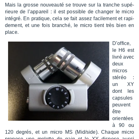
Mais la grosse nouveauté se trouve sur la tranche supé­
rieure de l’ap­pa­reil : il est possible de chan­ger le micro
inté­gré. En pratique, cela se fait assez faci­le­ment et rapi­
de­ment, et une fois bran­ché, le micro tient très bien en
place.
D’of­fice,
le H6 est
livré avec
deux
micros
stéréo :
un XY
dont les
capsules
peuvent
être
orien­tées
à 90 ou
120 degrés, et un micro MS (Mid/side). Chaque micro
propose une molette de gain et le XY dispose aussi