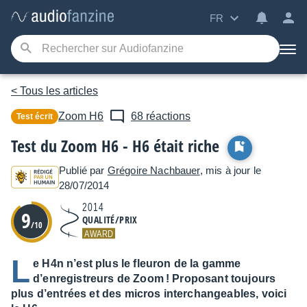
FR
< Tous les articles
Zoom
H6
68 réactions
Test écrit
Test du Zoom H6 - H6 était riche
Publié par
Grégoire Nachbauer
, mis à jour le
28/07/2014
2014
9
QUALITÉ/PRIX
/10
AWARD
L
e H4n n’est plus le fleuron de la gamme
d’enregistreurs de Zoom ! Proposant toujours
plus d’entrées et des micros interchangeables, voici