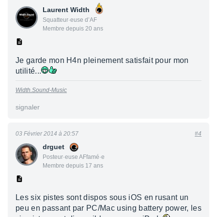
Laurent Width
Squatteur·euse d’AF
Membre depuis 20 ans
Je garde mon H4n pleinement satisfait pour mon
utilité...
Width.Sound-Music
signaler
03 Février 2014 à 20:57
#4
drguet
Posteur·euse AFfamé·e
Membre depuis 17 ans
Les six pistes sont dispos sous iOS en rusant un
peu en passant par PC/Mac using battery power, les