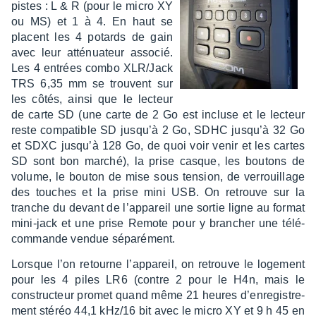
pistes : L & R (pour le micro XY
ou MS) et 1 à 4. En haut se
placent les 4 potards de gain
avec leur atté­nua­teur asso­cié.
Les 4 entrées combo XLR/Jack
TRS 6,35 mm se trouvent sur
les côtés, ainsi que le lecteur
de carte SD (une carte de 2 Go est incluse et le lecteur
reste compa­tible SD jusqu’à 2 Go, SDHC jusqu’à 32 Go
et SDXC jusqu’à 128 Go, de quoi voir venir et les cartes
SD sont bon marché), la prise casque, les boutons de
volume, le bouton de mise sous tension, de verrouillage
des touches et la prise mini USB. On retrouve sur la
tranche du devant de l’ap­pa­reil une sortie ligne au format
mini-jack et une prise Remote pour y bran­cher une télé­
com­mande vendue sépa­ré­ment.
Lorsque l’on retourne l’ap­pa­reil, on retrouve le loge­ment
pour les 4 piles LR6 (contre 2 pour le H4n, mais le
construc­teur promet quand même 21 heures d’en­re­gis­tre­
ment stéréo 44,1 kHz/16 bit avec le micro XY et 9 h 45 en