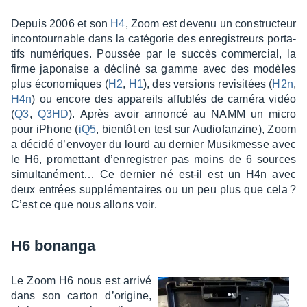
Depuis 2006 et son
H4
, Zoom est devenu un construc­teur
incon­tour­nable dans la caté­go­rie des enre­gis­treurs porta­
tifs numé­riques. Pous­sée par le succès commer­cial, la
firme japo­naise a décliné sa gamme avec des modèles
plus écono­miques (
H2
,
H1
), des versions revi­si­tées (
H2n
,
H4n
) ou encore des appa­reils affu­blés de caméra vidéo
(
Q3
,
Q3HD
). Après avoir annoncé au NAMM un micro
pour iPhone (
iQ5
, bien­tôt en test sur Audio­fan­zine), Zoom
a décidé d’en­voyer du lourd au dernier Musik­messe avec
le H6, promet­tant d’en­re­gis­trer pas moins de 6 sources
simul­ta­né­ment… Ce dernier né est-il est un H4n avec
deux entrées supplé­men­taires ou un peu plus que cela ?
C’est ce que nous allons voir.
H6 bonanga
Le Zoom H6 nous est arrivé
dans son carton d’ori­gine,