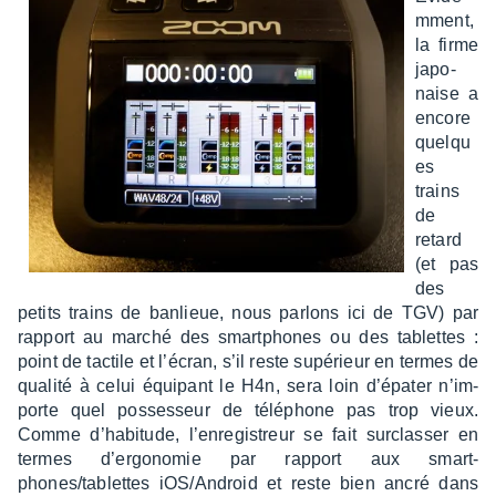
m­ment,
la firme
japo­
naise a
encore
quelqu
es
trains
de
retard
(et pas
des
petits trains de banlieue, nous parlons ici de TGV) par
rapport au marché des smart­phones ou des tablettes :
point de tactile et l’écran, s’il reste supé­rieur en termes de
qualité à celui équi­pant le H4n, sera loin d’épa­ter n’im­
porte quel posses­seur de télé­phone pas trop vieux.
Comme d’ha­bi­tude, l’en­re­gis­treur se fait surclas­ser en
termes d’er­go­no­mie par rapport aux smart­
phones/tablettes iOS/Android et reste bien ancré dans