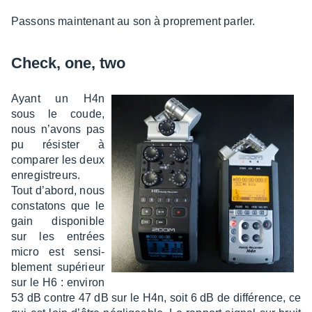
Passons main­te­nant au son à propre­ment parler.
Check, one, two
Ayant un H4n
sous le coude,
nous n’avons pas
pu résis­ter à
compa­rer les deux
enre­gis­treurs.
Tout d’abord, nous
consta­tons que le
gain dispo­nible
sur les entrées
micro est sensi­
ble­ment supé­rieur
sur le H6 : envi­ron
53 dB contre 47 dB sur le H4n, soit 6 dB de diffé­rence, ce