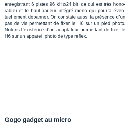
enre­gis­trant 6 pistes 96 kHz/24 bit, ce qui est très hono­
rable) et le haut-parleur inté­gré mono qui pourra éven­
tuel­le­ment dépan­ner. On constate aussi la présence d’un
pas de vis permet­tant de fixer le H6 sur un pied photo.
Notons l’exis­tence d’un adap­ta­teur permet­tant de fixer le
H6 sur un appa­reil photo de type reflex.
Gogo gadget au micro