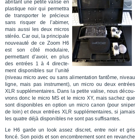
abri­tant une petite valise en
plas­tique noir qui permet­tra
de trans­por­ter le précieux
sans risquer de l’abi­mer,
mais aussi les deux micros
stéréo. Car oui, la prin­ci­pale
nouveauté de ce Zoom H6
est son côté modu­laire,
permet­tant d’avoir, en plus
des entrées 1 à 4 direc­te­
ment dispo­nibles sur l’unité
(niveau micro avec ou sans alimen­ta­tion fantôme, niveau
ligne, mais pas instru­ment), un micro ou deux entrées
XLR supplé­men­taires. Dans la petite valise, nous décou­
vrons donc le micro MS et le micro XY, mais sachez que
sont dispo­nibles en option un micro canon (pour sniper
de loin) et deux entrées XLR supplé­men­taires, si jamais
les quatre déjà dispo­nibles ne sont pas suffi­santes.
Le H6 garde un look assez discret, entre noir et gris
foncé. Son poids et son encom­bre­ment sont en revanche