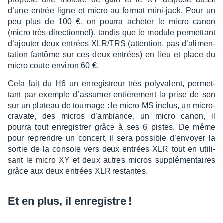
d’une entrée ligne et micro au format mini-jack. Pour un
peu plus de 100 €, on pourra ache­ter le micro canon
(micro très direc­tion­nel), tandis que le module permet­tant
d’ajou­ter deux entrées XLR/TRS (atten­tion, pas d’ali­men­
ta­tion fantôme sur ces deux entrées) en lieu et place du
micro coute envi­ron 60 €.
Cela fait du H6 un enre­gis­treur très poly­va­lent, permet­
tant par exemple d’as­su­mer entiè­re­ment la prise de son
sur un plateau de tour­nage : le micro MS inclus, un micro-
cravate, des micros d’am­biance, un micro canon, il
pourra tout enre­gis­trer grâce à ses 6 pistes. De même
pour reprendre un concert, il sera possible d’en­voyer la
sortie de la console vers deux entrées XLR tout en utili­
sant le micro XY et deux autres micros supplé­men­taires
grâce aux deux entrées XLR restantes.
Et en plus, il enre­gistre
!