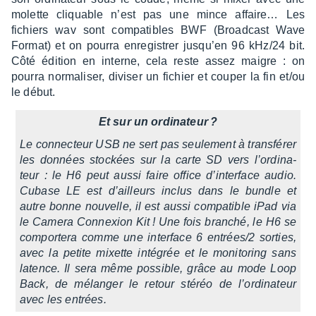
molette cliquable n’est pas une mince affai­re… Les
fichiers wav sont compa­tibles BWF (Broad­cast Wave
Format) et on pourra enre­gis­trer jusqu’en 96 kHz/24 bit.
Côté édition en interne, cela reste assez maigre : on
pourra norma­li­ser, divi­ser un fichier et couper la fin et/ou
le début.
Et sur un ordi­na­teur ?
Le connec­teur USB ne sert pas seule­ment à trans­fé­rer
les données stockées sur la carte SD vers l’or­di­na­
teur : le H6 peut aussi faire office d’in­ter­face audio.
Cubase LE est d’ailleurs inclus dans le bundle et
autre bonne nouvelle, il est aussi compa­tible iPad via
le Camera Connexion Kit ! Une fois bran­ché, le H6 se
compor­tera comme une inter­face 6 entrées/2 sorties,
avec la petite mixette inté­grée et le moni­to­ring sans
latence. Il sera même possible, grâce au mode Loop
Back, de mélan­ger le retour stéréo de l’or­di­na­teur
avec les entrées.