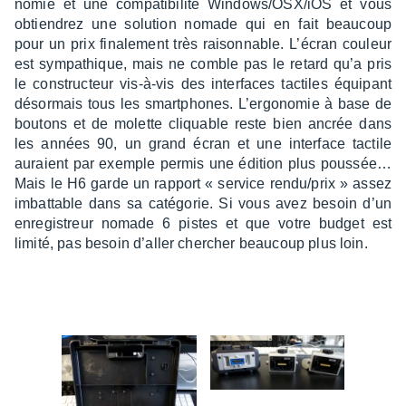
no­mie et une compa­ti­bi­lité Windows/OSX/iOS et vous
obtien­drez une solu­tion nomade qui en fait beau­coup
pour un prix fina­le­ment très raison­nable. L’écran couleur
est sympa­thique, mais ne comble pas le retard qu’a pris
le construc­teur vis-à-vis des inter­faces tactiles équi­pant
désor­mais tous les smart­phones. L’er­go­no­mie à base de
boutons et de molette cliquable reste bien ancrée dans
les années 90, un grand écran et une inter­face tactile
auraient par exemple permis une édition plus pous­sée…
Mais le H6 garde un rapport « service rendu/prix » assez
imbat­table dans sa caté­go­rie. Si vous avez besoin d’un
enre­gis­treur nomade 6 pistes et que votre budget est
limité, pas besoin d’al­ler cher­cher beau­coup plus loin.