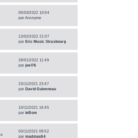
05/03/2022 10:04
par
Anonyme
13/02/2022 21:07
par
Eric Music Strasbourg
28/01/2022 11:49
par
joel76
23/11/2021 23:47
par
David Guionneau
10/11/2021 16:45
par
leBom
03/11/2021 09:52
ms
par
madmax64