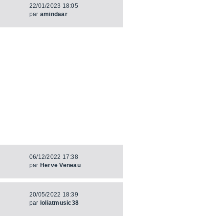
22/01/2023 18:05
par
amindaar
06/12/2022 17:38
par
Herve Veneau
20/05/2022 18:39
par
loliatmusic38