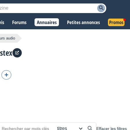
vis
Forums
Annuaires
Petites annonces
Promos
urs audio
stex
Effacer les filtres