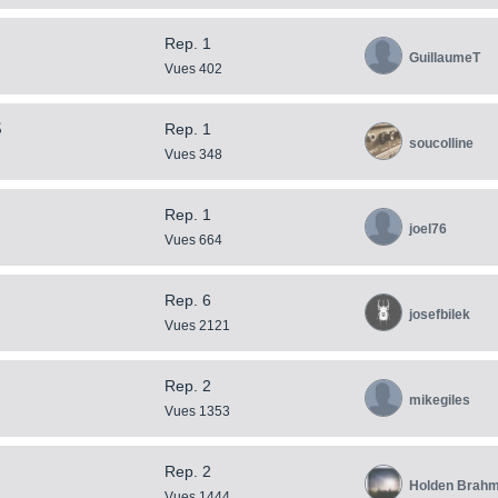
Rep. 1
GuillaumeT
Vues 402
S
Rep. 1
soucolline
Vues 348
Rep. 1
joel76
Vues 664
Rep. 6
josefbilek
Vues 2121
Rep. 2
mikegiles
Vues 1353
Rep. 2
Holden Brah
Vues 1444