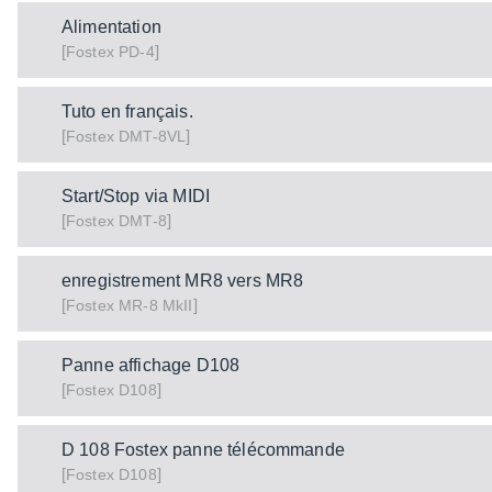
Alimentation
[
]
PD-4
Fostex
Tuto en français.
[
]
DMT-8VL
Fostex
Start/Stop via MIDI
[
]
DMT-8
Fostex
enregistrement MR8 vers MR8
[
]
MR-8 MkII
Fostex
Panne affichage D108
[
]
D108
Fostex
D 108 Fostex panne télécommande
[
]
D108
Fostex