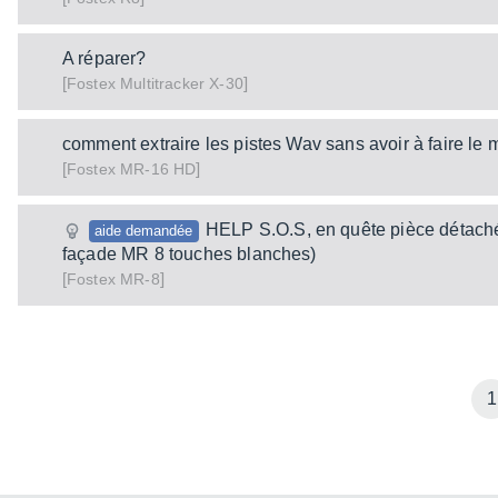
A réparer?
[
]
Multitracker X-30
Fostex
comment extraire les pistes Wav sans avoir à faire le 
[
]
MR-16 HD
Fostex
HELP S.O.S, en quête pièce détach
aide demandée
façade MR 8 touches blanches)
[
]
MR-8
Fostex
1