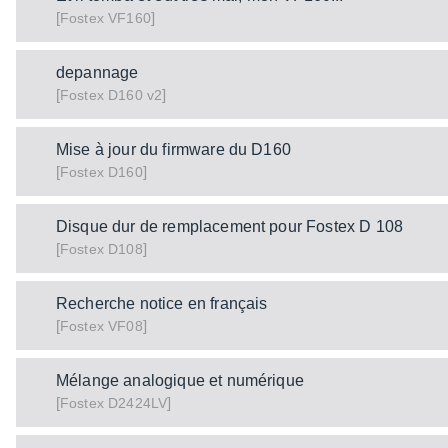
[
]
VF160
Fostex
depannage
[
]
D160 v2
Fostex
Mise à jour du firmware du D160
[
]
D160
Fostex
Disque dur de remplacement pour Fostex D 108
[
]
D108
Fostex
Recherche notice en français
[
]
VF08
Fostex
Mélange analogique et numérique
[
]
D2424LV
Fostex