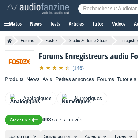
Matos
News
Tests
Articles
Tutos
Vidéos
A
Forums
Fostex
Studio & Home Studio
Enregistre
Forums Enregistreurs audio Fo
(146)
Produits
News
Avis
Petites annonces
Forums
Tutoriels
Analogiques
Numériques
493
sujets trouvés
Créer un sujet
Lus ou non
Suivis ou non
Auteurs
Types