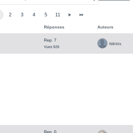
2
3
4
5
11
Réponses
Auteurs
Rep. 7
NiKtUs
Vues 926
Rep. 0