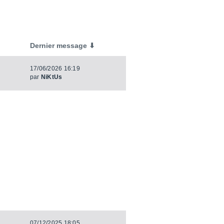
Dernier message ⬇
17/06/2026 16:19
par
NiKtUs
07/12/2025 18:05