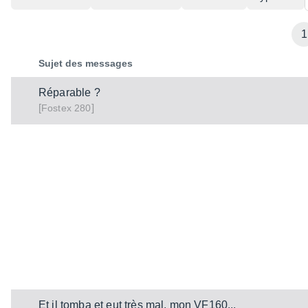
1
Sujet des messages
Réparable ?
[
]
280
Fostex
Et il tomba et eut très mal, mon VF160...