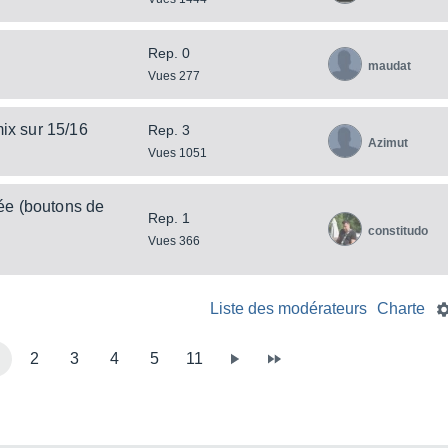
Rep. 0
maudat
Vues 277
mix sur 15/16
Rep. 3
Azimut
Vues 1051
ée (boutons de
Rep. 1
constitudo
Vues 366
Liste des modérateurs
Charte
2
3
4
5
11