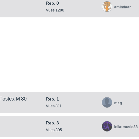
Rep. 0
amindaar
Vues 1200
 Fostex M 80
Rep. 1
mr.g
Vues 811
Rep. 3
loliatmusic38
Vues 395