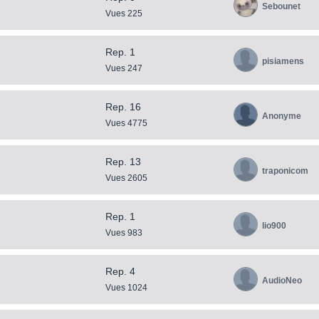
Sebounet
Vues 225
Rep. 1
pisiamens
Vues 247
Rep. 16
Anonyme
Vues 4775
Rep. 13
traponicom
Vues 2605
Rep. 1
lio900
Vues 983
Rep. 4
AudioNeo
Vues 1024