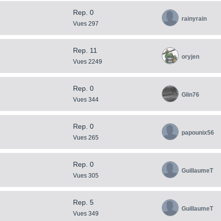
Rep. 0
rainyrain
Vues 297
Rep. 11
oryjen
Vues 2249
Rep. 0
Glin76
Vues 344
Rep. 0
papounix56
Vues 265
Rep. 0
GuillaumeT
Vues 305
Rep. 5
GuillaumeT
Vues 349