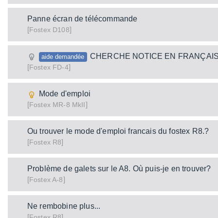
Panne écran de télécommande
[
]
D108
Fostex
CHERCHE NOTICE EN FRANÇAI
aide demandée
[
]
FD-4
Fostex
Mode d'emploi
[
]
MR-8 MkII
Fostex
Ou trouver le mode d'emploi francais du fostex R8.?
[
]
R8
Fostex
Problème de galets sur le A8. Où puis-je en trouver?
[
]
A-8
Fostex
Ne rembobine plus...
[
]
R8
Fostex