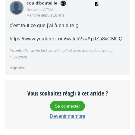
cou d'bouteille
Nouvel·le AFfilié·e
Membre depuis 18 ans
c'est tout ce que j'ai à en dire ;)
https://www.youtube.com/watch?v=ApJZa8yCMCQ
It's only after we've lost everything that we're free to do anything.
(T.Durden)
signaler
Vous souhaitez réagir à cet article ?
Se connecter
Devenir membre