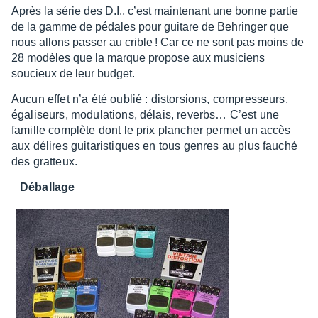
Après la série des D.I., c’est main­te­nant une bonne partie
de la gamme de pédales pour guitare de Behrin­ger que
nous allons passer au crible ! Car ce ne sont pas moins de
28 modèles que la marque propose aux musi­ciens
soucieux de leur budget.
Aucun effet n’a été oublié : distor­sions, compres­seurs,
égali­seurs, modu­la­tions, délais, reverbs… C’est une
famille complète dont le prix plan­cher permet un accès
aux délires guita­ris­tiques en tous genres au plus fauché
des grat­teux.
Débal­lage