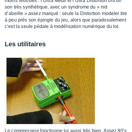
moins réus­sies : l’Ul­tra Metal et l’Ul­tra Distor­tion ont un
son très synthé­tique, avec un syndrome du « nid
d’abeille » assez marqué : seule la Distor­tion mode­ler tire
à peu près son épingle du jeu, alors que para­doxa­le­ment
c’est la seule pédale à modé­li­sa­tion numé­rique du lot.
Les utili­taires
Le compres­seur fonc­tionne lui aussi très bien. Assez 80’s