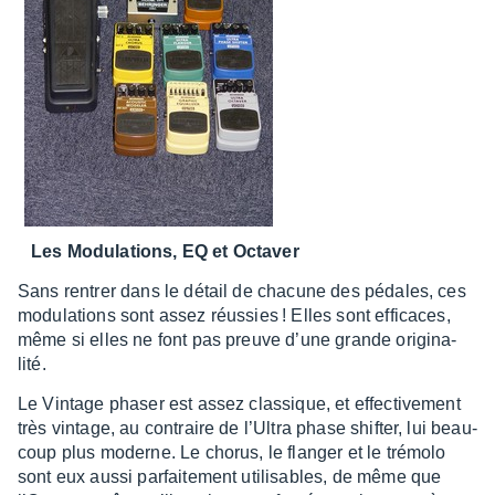
Les Modu­la­tions, EQ et Octa­ver
Sans rentrer dans le détail de chacune des pédales, ces
modu­la­tions sont assez réus­sies ! Elles sont effi­caces,
même si elles ne font pas preuve d’une grande origi­na­
lité.
Le Vintage phaser est assez clas­sique, et effec­ti­ve­ment
très vintage, au contraire de l’Ul­tra phase shif­ter, lui beau­
coup plus moderne. Le chorus, le flan­ger et le trémolo
sont eux aussi parfai­te­ment utili­sables, de même que