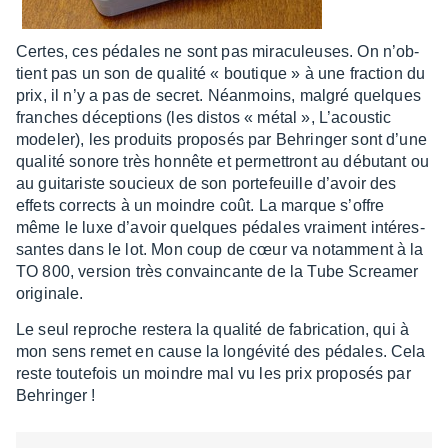
Certes, ces pédales ne sont pas mira­cu­leuses. On n’ob­
tient pas un son de qualité « boutique » à une frac­tion du
prix, il n’y a pas de secret. Néan­moins, malgré quelques
franches décep­tions (les distos « métal », L’acous­tic
mode­ler), les produits propo­sés par Behrin­ger sont d’une
qualité sonore très honnête et permet­tront au débu­tant ou
au guita­riste soucieux de son porte­feuille d’avoir des
effets corrects à un moindre coût. La marque s’offre
même le luxe d’avoir quelques pédales vrai­ment inté­res­
santes dans le lot. Mon coup de cœur va notam­ment à la
TO 800, version très convain­cante de la Tube Screa­mer
origi­nale.
Le seul reproche restera la qualité de fabri­ca­tion, qui à
mon sens remet en cause la longé­vité des pédales. Cela
reste toute­fois un moindre mal vu les prix propo­sés par
Behrin­ger !