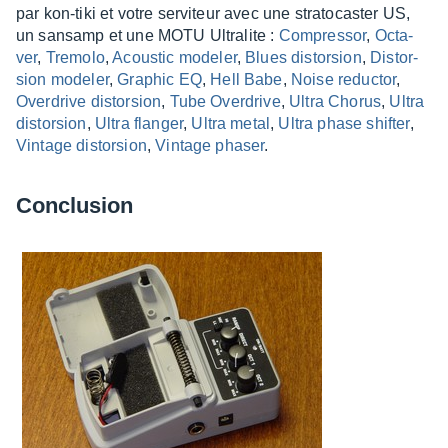
par kon-tiki et votre servi­teur avec une stra­to­cas­ter US,
un sansamp et une MOTU Ultra­lite :
Compres­sor
,
Octa­
ver
,
Tremolo
,
Acous­tic mode­ler
,
Blues distor­sion
,
Distor­
sion mode­ler
,
Graphic EQ
,
Hell Babe
,
Noise reduc­tor
,
Over­drive distor­sion
,
Tube Over­drive
,
Ultra Chorus
,
Ultra
distor­sion
,
Ultra flan­ger
,
Ultra metal
,
Ultra phase shif­ter
,
Vintage distor­sion
,
Vintage phaser
.
Conclu­sion