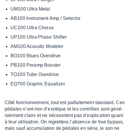
UM100 Ultra Metal
AB100 Instru­ment Amp / Selec­tor
UC100 Ultra Chorus
UP100 Ultra Phase Shif­ter
AM100 Acous­tic Mode­ler
BO100 Blues Over­drive
PB100 Preamp Boos­ter
TO100 Tube Over­drive
EQ700 Graphic Equa­li­zer
Côté fonc­tion­ne­ment, tout est parfai­te­ment stan­dard. Ces
pédales n’ont rien d’exo­tique et les contrôles sont géné­
ra­le­ment clairs et ne néces­sitent pas d’ex­pli­ca­tion quant
à leur utili­sa­tion. On regret­tera l’ab­sence de true bypass,
mais sauf accu­mu­la­tion de pédales en série, le son ne