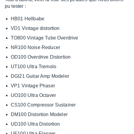
pu tester :
HB01 Hell­babe
VD1 Vintage distor­tion
TO800 Vintage Tube Over­drive
NR100 Noise Redu­cer
OD100 Over­drive Distor­tion
UT100 Ultra Tremolo
DGI21 Guitar Amp Mode­ler
VP1 Vintage Phaser
UO100 Ultra Octa­ver
CS100 Compres­sor Sustai­ner
DM100 Distor­tion Mode­ler
UD100 Ultra Distor­tion
UF100 Ultra Flan­ger