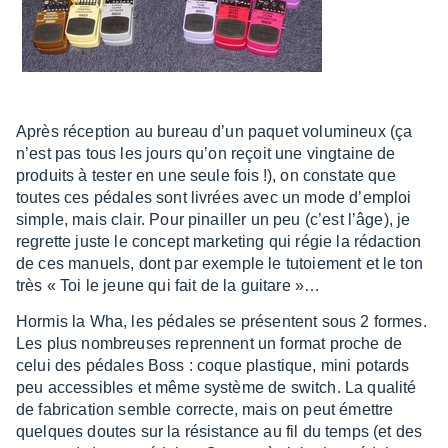
Après récep­tion au bureau d’un paquet volu­mi­neux (ça
n’est pas tous les jours qu’on reçoit une ving­taine de
produits à tester en une seule fois !), on constate que
toutes ces pédales sont livrées avec un mode d’em­ploi
simple, mais clair. Pour pinailler un peu (c’est l’âge), je
regrette juste le concept marke­ting qui régie la rédac­tion
de ces manuels, dont par exemple le tutoie­ment et le ton
très « Toi le jeune qui fait de la guitare »…
Hormis la Wha, les pédales se présentent sous 2 formes.
Les plus nombreuses reprennent un format proche de
celui des pédales Boss : coque plas­tique, mini potards
peu acces­sibles et même système de switch. La qualité
de fabri­ca­tion semble correcte, mais on peut émettre
quelques doutes sur la résis­tance au fil du temps (et des