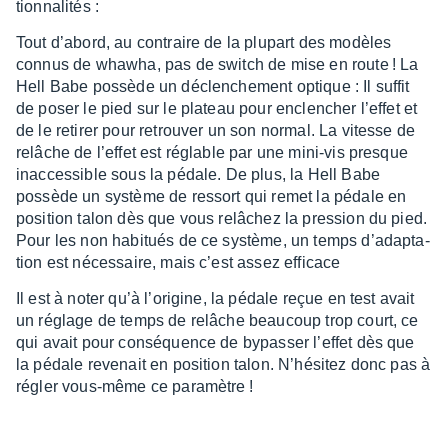
tion­na­li­tés :
Tout d’abord, au contraire de la plupart des modèles
connus de whawha, pas de switch de mise en route ! La
Hell Babe possède un déclen­che­ment optique : Il suffit
de poser le pied sur le plateau pour enclen­cher l’ef­fet et
de le reti­rer pour retrou­ver un son normal. La vitesse de
relâche de l’ef­fet est réglable par une mini-vis presque
inac­ces­sible sous la pédale. De plus, la Hell Babe
possède un système de ressort qui remet la pédale en
posi­tion talon dès que vous relâ­chez la pres­sion du pied.
Pour les non habi­tués de ce système, un temps d’adap­ta­
tion est néces­saire, mais c’est assez effi­cace
Il est à noter qu’à l’ori­gine, la pédale reçue en test avait
un réglage de temps de relâche beau­coup trop court, ce
qui avait pour consé­quence de bypas­ser l’ef­fet dès que
la pédale reve­nait en posi­tion talon. N’hé­si­tez donc pas à
régler vous-même ce para­mètre !