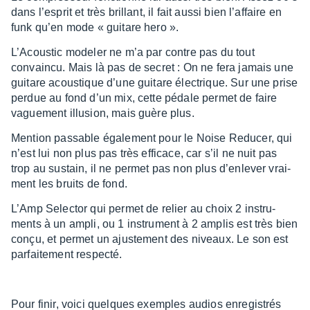
dans l’es­prit et très brillant, il fait aussi bien l’af­faire en
funk qu’en mode « guitare hero ».
L’Acous­tic mode­ler ne m’a par contre pas du tout
convaincu. Mais là pas de secret : On ne fera jamais une
guitare acous­tique d’une guitare élec­trique. Sur une prise
perdue au fond d’un mix, cette pédale permet de faire
vague­ment illu­sion, mais guère plus.
Mention passable égale­ment pour le Noise Redu­cer, qui
n’est lui non plus pas très effi­cace, car s’il ne nuit pas
trop au sustain, il ne permet pas non plus d’en­le­ver vrai­
ment les bruits de fond.
L’Amp Selec­tor qui permet de relier au choix 2 instru­
ments à un ampli, ou 1 instru­ment à 2 amplis est très bien
conçu, et permet un ajus­te­ment des niveaux. Le son est
parfai­te­ment respecté.
Pour finir, voici quelques exemples audios enre­gis­trés