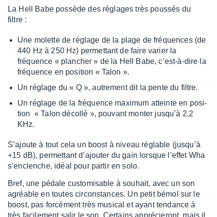
La Hell Babe possède des réglages très pous­sés du
filtre :
Une molette de réglage de la plage de fréquences (de
440 Hz à 250 Hz) permet­tant de faire varier la
fréquence « plan­cher » de la Hell Babe, c’est-à-dire la
fréquence en posi­tion « Talon ».
Un réglage du « Q », autre­ment dit la pente du filtre.
Un réglage de la fréquence maxi­mum atteinte en posi­
tion « Talon décollé », pouvant monter jusqu’à 2,2
KHz.
S’ajoute à tout cela un boost à niveau réglable (jusqu’à
+15 dB), permet­tant d’ajou­ter du gain lorsque l’ef­fet Wha
s’en­clenche, idéal pour partir en solo.
Bref, une pédale custo­mi­sable à souhait, avec un son
agréable en toutes circons­tances. Un petit bémol sur le
boost, pas forcé­ment très musi­cal et ayant tendance à
très faci­le­ment salir le son. Certains appré­cie­ront, mais il