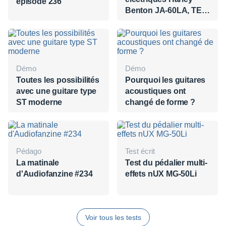
épisode 236
Benton JA-60LA, TE-
62LA et ST-62HA
Démo
Démo
Toutes les possibilités
Pourquoi les guitares
avec une guitare type
acoustiques ont
ST moderne
changé de forme ?
Pédago
Test écrit
La matinale
Test du pédalier multi-
d'Audiofanzine #234
effets nUX MG-50Li
Voir tous les tests