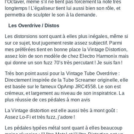
l’Oc­ta­ver, même s’il ne tient pas forcé­ment la note très
long­temps ! L’éga­li­seur tient lui aussi bien son rôle, et
permet­tra de sculp­ter le son à la demande.
Les Over­drive / Distos
Les distor­sions sont quant à elles plus inégales, même si
sur ce sujet, tout juge­ment reste assez subjec­tif. Parmi
mes préfé­rées tient en bonne place la Vintage Distor­tion,
assez loin de son modèle de chez Elec­tro Harmo­nix mais
qui donne un son fuzz 70’s très percu­tant ! Je suis fan !
Très bon point aussi pour la Vintage Tube Over­drive :
Direc­te­ment inspi­rée de la Tube Screa­mer origi­nelle, elle
est basée sur le fameux OpAmp JRC4558. Le son est
crémeux, et large­ment au niveau de son inspi­ra­trice. La
plus réus­sie de ces pédales à mon avis
La Vintage distor­tion est elle aussi très à mont goût :
Assez Lo-Fi et très fuzz, j’adore !
Les pédales typées métal sont quant à elles beau­coup