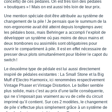
concerts) de ces pédales. On est très loin des pédales
« boutiques » ! Mais on est aussi très loin de leur prix.
Une mention spéciale doit être attri­buée au système de
chan­ge­ment de la pile ! Je pensais que le summum de la
non-ergo­no­mie avait été atteint depuis long­temps avec
les pédales boss, mais Behrin­ger a accom­pli l’ex­ploit de
déve­lop­per un système où pas moins de deux mains et
deux trom­bones ou assi­mi­lés sont obli­ga­toires pour
ouvrir le compar­ti­ment à pile. Il est en effet néces­saire de
pres­ser deux plots simul­ta­né­ment pour libé­rer le capot du
switch !
Le deuxième type de pédale est lui aussi direc­te­ment
inspiré de pédales exis­tantes : La Small Stone et la Big
Muff d’Elec­tro Harmo­nix, ici renom­mées respec­ti­ve­ment
Vintage Phaser et Vintage Distor­tion. Le boîtier semble
plus solide, mais c’est au prix d’une taille consé­quente,
qui ne s’im­po­sait pas vrai­ment au vu de celle du circuit
imprimé qu’il contient. Sur ces 2 modèles, le chan­ge­ment
de pile s’ef­fec­tue plus simple­ment grâce à un système de