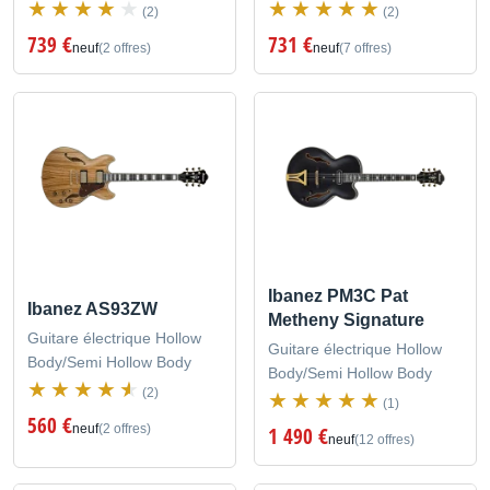
(2)
(2)
739 €
731 €
neuf
(2 offres)
neuf
(7 offres)
Ibanez PM3C Pat
Ibanez AS93ZW
Metheny Signature
Guitare électrique Hollow
Guitare électrique Hollow
Body/Semi Hollow Body
Body/Semi Hollow Body
(2)
(1)
560 €
neuf
(2 offres)
1 490 €
neuf
(12 offres)