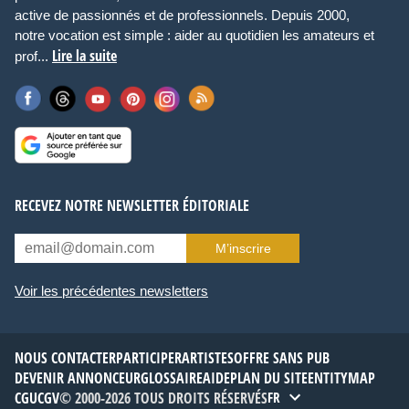
active de passionnés et de professionnels. Depuis 2000,
notre vocation est simple : aider au quotidien les amateurs et
Lire la suite
prof...
RECEVEZ NOTRE NEWSLETTER ÉDITORIALE
M’inscrire
Voir les précédentes newsletters
NOUS CONTACTER
PARTICIPER
ARTISTES
OFFRE SANS PUB
DEVENIR ANNONCEUR
GLOSSAIRE
AIDE
PLAN DU SITE
ENTITYMAP
CGU
CGV
© 2000-2026 TOUS DROITS RÉSERVÉS
FR