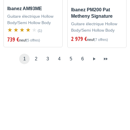
Ibanez AM93ME
Ibanez PM200 Pat
Metheny Signature
Guitare électrique Hollow
Body/Semi Hollow Body
Guitare électrique Hollow
Body/Semi Hollow Body
(1)
2 979 €
739 €
neuf
(7 offres)
neuf
(5 offres)
1
2
3
4
5
6