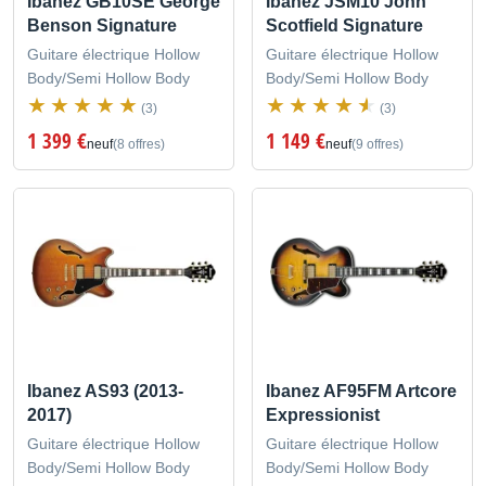
Ibanez GB10SE George
Ibanez JSM10 John
Benson Signature
Scotfield Signature
Guitare électrique Hollow
Guitare électrique Hollow
Body/Semi Hollow Body
Body/Semi Hollow Body
(3)
(3)
1 399 €
1 149 €
neuf
(8 offres)
neuf
(9 offres)
Ibanez AS93 (2013-
Ibanez AF95FM Artcore
2017)
Expressionist
Guitare électrique Hollow
Guitare électrique Hollow
Body/Semi Hollow Body
Body/Semi Hollow Body