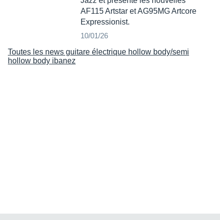
Jazz et présente les nouvelles
AF115 Artstar et AG95MG Artcore
Expressionist.
10/01/26
Toutes les news guitare électrique hollow body/semi
hollow body ibanez