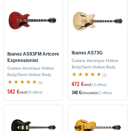
Ibanez AS73G
Ibanez AS93FM Artcore
Expressionist
Guitare électrique Hollow
Body/Semi Hollow Body
Guitare électrique Hollow
Body/Semi Hollow Body
(1)
472 €
(1)
neuf
(13 offres)
582 €
340 €
neuf
(20 offres)
d'occasion
(2 offres)