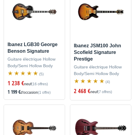
Ibanez LGB30 George
Ibanez JSM100 John
Benson Signature
Scofield Signature
Prestige
Guitare électrique Hollow
Body/Semi Hollow Body
Guitare électrique Hollow
Body/Semi Hollow Body
(5)
1 238 €
(4)
neuf
(16 offres)
2 468 €
1 199 €
neuf
(7 offres)
d'occasion
(1 offre)