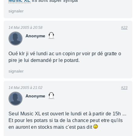
Music XL
ils sont super sympa ^^
signaler
14 Mai 2005 à 20:58
#22
Anonyme
Oué klr ji vé lundi ac un copin pr voir pr dé gratte o
pire je lui demandé pr le potard.
signaler
14 Mai 2005 à 21:02
#23
Anonyme
Seul Music XL est ouvert le lundi et à partir de 15h ...
Et pour les potars si ta de la chance peut etre qu'ils
en auront en stocks mais c'est pas dit