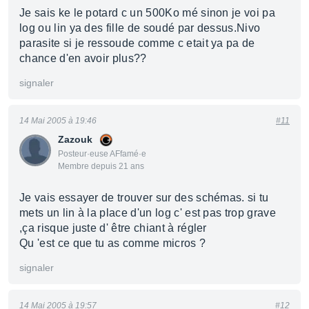
Je sais ke le potard c un 500Ko mé sinon je voi pa
log ou lin ya des fille de soudé par dessus.Nivo
parasite si je ressoude comme c etait ya pa de
chance d'en avoir plus??
signaler
14 Mai 2005 à 19:46
#11
Zazouk
Posteur·euse AFfamé·e
Membre depuis 21 ans
Je vais essayer de trouver sur des schémas. si tu
mets un lin à la place d'un log c' est pas trop grave
,ça risque juste d' être chiant à régler
Qu 'est ce que tu as comme micros ?
signaler
14 Mai 2005 à 19:57
#12