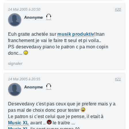
14 Mai 2005 à 20:50
#20
Anonyme
Euh gratte achetée sur
musik produktiv
!!nan
franchement je vai le faire tt seul et pi voila..
PS desevedavy piano le patron c pa mon copin
donc...
signaler
14 Mai 2005 à 20:55
#21
Anonyme
Desevedavy c'est pas ceux que je prefere mais y a
pas mal de choix donc pour tester
Le patron si c'est celui que je pense, il etait à
Music XL
avant ..
le traitre ...