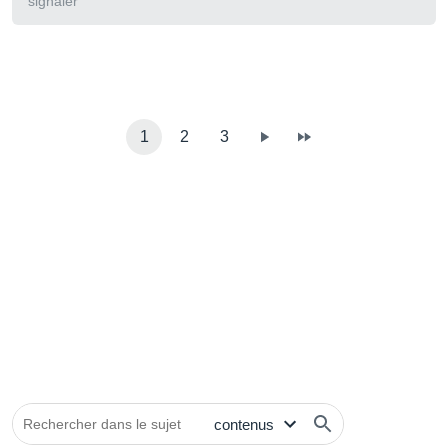
signaler
1
2
3