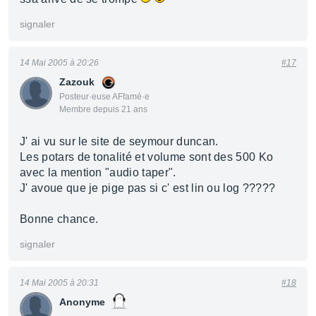
signaler
14 Mai 2005 à 20:26
#17
Zazouk
Posteur·euse AFfamé·e
Membre depuis 21 ans
J' ai vu sur le site de seymour duncan.
Les potars de tonalité et volume sont des 500 Ko
avec la mention "audio taper".
J' avoue que je pige pas si c' est lin ou log ?????
Bonne chance.
signaler
14 Mai 2005 à 20:31
#18
Anonyme