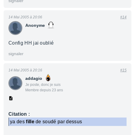
signaler
14 Mai 2005 à 20:06
#14
Anonyme
Config HH jai oublié
signaler
14 Mai 2005 à 20:16
#15
addagio
Je poste, donc je suis
Membre depuis 23 ans
Citation :
ya des
fille
de soudé par dessus