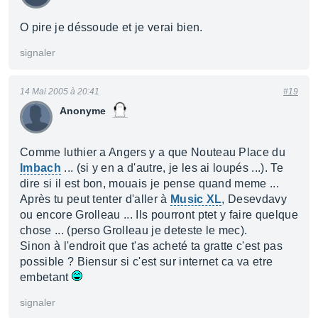
O pire je déssoude et je verai bien.
signaler
14 Mai 2005 à 20:41
#19
Anonyme
Comme luthier a Angers y a que Nouteau Place du
Imbach
... (si y en a d'autre, je les ai loupés ...). Te
dire si il est bon, mouais je pense quand meme ...
Après tu peut tenter d'aller à
Music XL
, Desevdavy
ou encore Grolleau ... Ils pourront ptet y faire quelque
chose ... (perso Grolleau je deteste le mec).
Sinon à l'endroit que t'as acheté ta gratte c'est pas
possible ? Biensur si c'est sur internet ca va etre
embetant
signaler