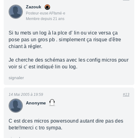
Zazouk
Posteur·euse AFfamé·e
Membre depuis 21 ans
Si tu mets un log à la plce d' lin ou vice versa ça
pose pas un gros pb . simplement ça risque d'être
chiant à régler.
Je cherche des schémas avec les config micros pour
voir si c' est indiqué lin ou log.
signaler
14 Mai 2005 à 19:59
#13
Anonyme
C est dces micros powersound autant dire pas des
bete!!merci c tro sympa.