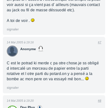
voir aussi si ça vient pas d' ailleurs (mauvais contact
au jack ou fil de masse déssuodé etc).
A toi de voir .
signaler
14 Mai 2005 à 19:16
#7
Anonyme
C est le potrad ki merde c pa otre chose.je ss obligé
d intercalé un morceau de papier entre la parti
rotative et l otre parti du potard.on y a pensé a la
bombe ac mon pere on va essayé mé bon...
signaler
14 Mai 2005 à 19:20
#8
Doc Plus