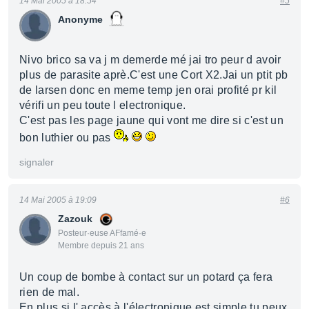
14 Mai 2005 à 18:54
#5
Anonyme
Nivo brico sa va j m demerde mé jai tro peur d avoir
plus de parasite aprè.C'est une Cort X2.Jai un ptit pb
de larsen donc en meme temp jen orai profité pr kil
vérifi un peu toute l electronique.
C'est pas les page jaune qui vont me dire si c'est un
bon luthier ou pas
signaler
14 Mai 2005 à 19:09
#6
Zazouk
Posteur·euse AFfamé·e
Membre depuis 21 ans
Un coup de bombe à contact sur un potard ça fera
rien de mal.
En plus si l' accès à l'électronique est simple tu peux