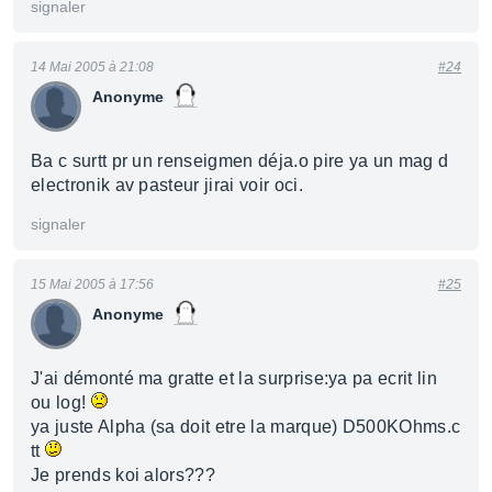
signaler
14 Mai 2005 à 21:08
#24
Anonyme
Ba c surtt pr un renseigmen déja.o pire ya un mag d
electronik av pasteur jirai voir oci.
signaler
15 Mai 2005 à 17:56
#25
Anonyme
J'ai démonté ma gratte et la surprise:ya pa ecrit lin
ou log!
ya juste Alpha (sa doit etre la marque) D500KOhms.c
tt
Je prends koi alors???