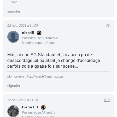
-- Yayo --
signaler
12 Aout 2003 à 14:05
#9
niko45
Posteur·euse AFfranchi·e
Membre depuis 23 ans
Moi j'ai une SG Standard et j'ai aucun pb de
desacordage..et pourtant je change d'accordage
parfois trois a quatre fois sur scene...
Mon groupe :
http://www.hifi-mama.com
signaler
12 Aout 2003 à 14:14
#10
Pierre LH
Posteur·euse AFfamé·e