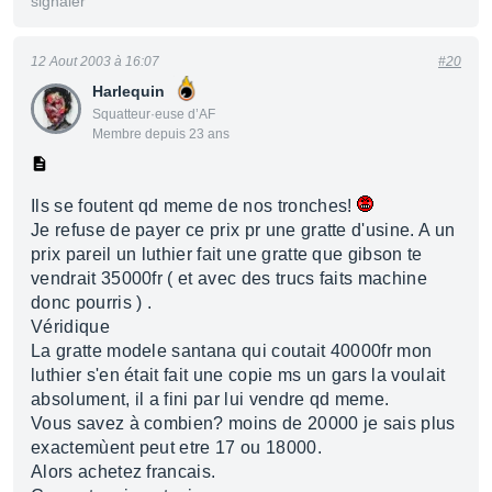
signaler
12 Aout 2003 à 16:07
#20
Harlequin
Squatteur·euse d’AF
Membre depuis 23 ans
Ils se foutent qd meme de nos tronches!
Je refuse de payer ce prix pr une gratte d'usine. A un
prix pareil un luthier fait une gratte que gibson te
vendrait 35000fr ( et avec des trucs faits machine
donc pourris ) .
Véridique
La gratte modele santana qui coutait 40000fr mon
luthier s'en était fait une copie ms un gars la voulait
absolument, il a fini par lui vendre qd meme.
Vous savez à combien? moins de 20000 je sais plus
exactemùent peut etre 17 ou 18000.
Alors achetez francais.