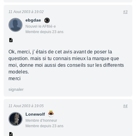
11 Aout 2003 à 19:02
#3
ebgdae
Nouvel·le AFfilié·e
Membre depuis 23 ans
Ok, merci, j' étais de cet avis avant de poser la
question. mais si tu connais mieux la marque que
moi, donne moi aussi des conseils sur les differents
modeles.
merci
signaler
11 Aout 2003 à 19:05
#4
Lonewolf
Membre d’honneur
Membre depuis 23 ans