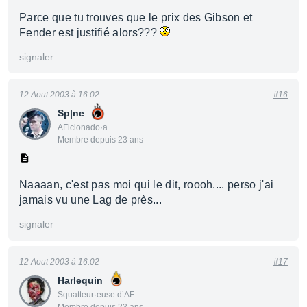
Parce que tu trouves que le prix des Gibson et
Fender est justifié alors???
signaler
12 Aout 2003 à 16:02
#16
Sp|ne
AFicionado·a
Membre depuis 23 ans
Naaaan, c'est pas moi qui le dit, roooh.... perso j'ai
jamais vu une Lag de près...
signaler
12 Aout 2003 à 16:02
#17
Harlequin
Squatteur·euse d’AF