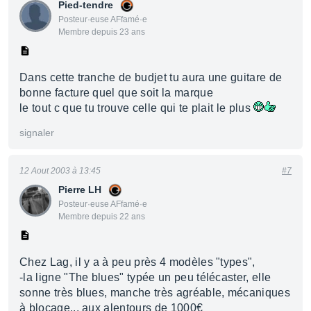
Pied-tendre
Posteur·euse AFfamé·e
Membre depuis 23 ans
Dans cette tranche de budjet tu aura une guitare de
bonne facture quel que soit la marque
le tout c que tu trouve celle qui te plait le plus
signaler
12 Aout 2003 à 13:45
#7
Pierre LH
Posteur·euse AFfamé·e
Membre depuis 22 ans
Chez Lag, il y a à peu près 4 modèles "types",
-la ligne "The blues" typée un peu télécaster, elle
sonne très blues, manche très agréable, mécaniques
à blocage... aux alentours de 1000€