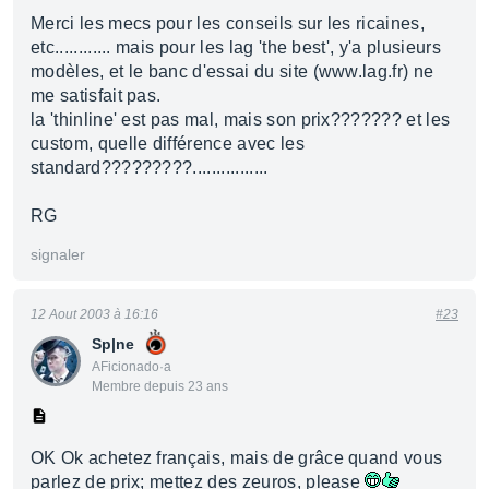
Merci les mecs pour les conseils sur les ricaines,
etc............ mais pour les lag 'the best', y'a plusieurs
modèles, et le banc d'essai du site (www.lag.fr) ne
me satisfait pas.
la 'thinline' est pas mal, mais son prix??????? et les
custom, quelle différence avec les
standard?????????................
RG
signaler
12 Aout 2003 à 16:16
#23
Sp|ne
AFicionado·a
Membre depuis 23 ans
OK Ok achetez français, mais de grâce quand vous
parlez de prix; mettez des zeuros, please