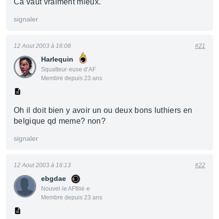
Ca vaut vraiment mieux.
signaler
12 Aout 2003 à 16:08
#21
Harlequin
Squatteur·euse d’AF
Membre depuis 23 ans
Oh il doit bien y avoir un ou deux bons luthiers en
belgique qd meme? non?
signaler
12 Aout 2003 à 16:13
#22
ebgdae
Nouvel·le AFfilié·e
Membre depuis 23 ans