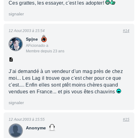
Ces grattes, les essayer, c'est les adopter!
signaler
12 Aout 2003 à 15:54
#14
Sp|ne
AFicionado·a
Membre depuis 23 ans
J'ai demandé à un vendeur d'un mag près de chez
moi... Les Lag il trouve que c'est cher pour ce que
c'est.... Enfin elles sont ptêt moins chères quand
vendues en France... et pis vous êtes chauvins
signaler
12 Aout 2003 à 15:55
#15
Anonyme