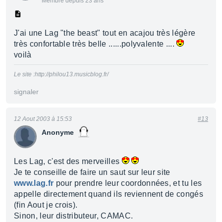
Membre depuis 23 ans
J'ai une Lag "the beast" tout en acajou très légère
très confortable très belle ......polyvalente ....
voilà
Le site :http://philou13.musicblog.fr/
signaler
12 Aout 2003 à 15:53
#13
Anonyme
Les Lag, c'est des merveilles
Je te conseille de faire un saut sur leur site
www.lag.fr
pour prendre leur coordonnées, et tu les
appelle directement quand ils reviennent de congés
(fin Aout je crois).
Sinon, leur distributeur, CAMAC.