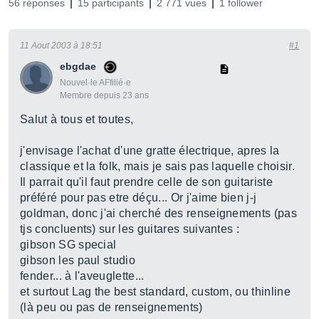
56 réponses
15 participants
2 771 vues
1 follower
11 Aout 2003 à 18:51
#1
ebgdae
Nouvel·le AFfilié·e
Membre depuis 23 ans
Salut à tous et toutes,
j'envisage l'achat d'une gratte électrique, apres la
classique et la folk, mais je sais pas laquelle choisir.
Il parrait qu'il faut prendre celle de son guitariste
préféré pour pas etre déçu... Or j'aime bien j-j
goldman, donc j'ai cherché des renseignements (pas
tjs concluents) sur les guitares suivantes :
gibson SG special
gibson les paul studio
fender... à l'aveuglette...
et surtout Lag the best standard, custom, ou thinline
(là peu ou pas de renseignements)