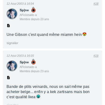
12 Aout 2003 à 16:04
#18
Sp|ne
AFicionado·a
Membre depuis 23 ans
Une Gibson c'est quand même miamm hein
signaler
12 Aout 2003 à 16:05
#19
Sp|ne
AFicionado·a
Membre depuis 23 ans
Bande de ptits veinards, nous on sait même pas
acheter belge... enfin y a kek zartisans mais bon
c'est qualité Ikea