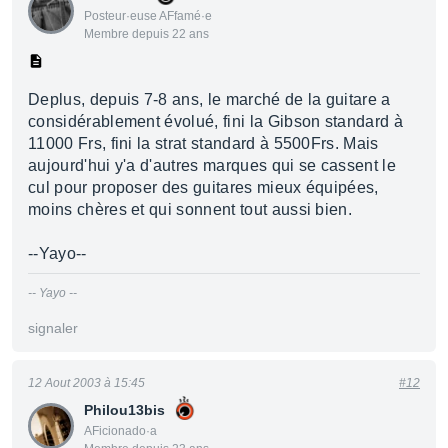
Posteur·euse AFfamé·e
Membre depuis 22 ans
Deplus, depuis 7-8 ans, le marché de la guitare a
considérablement évolué, fini la Gibson standard à
11000 Frs, fini la strat standard à 5500Frs. Mais
aujourd'hui y'a d'autres marques qui se cassent le
cul pour proposer des guitares mieux équipées,
moins chères et qui sonnent tout aussi bien.
--Yayo--
-- Yayo --
signaler
12 Aout 2003 à 15:45
#12
Philou13bis
AFicionado·a