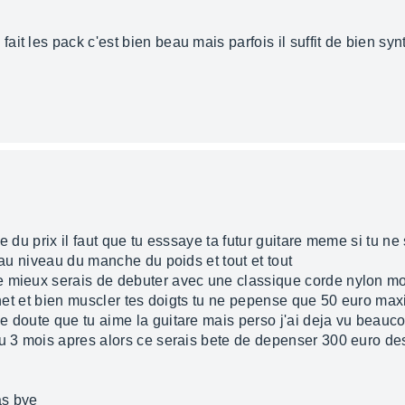
it les pack c'est bien beau mais parfois il suffit de bien sy
ue du prix il faut que tu esssaye ta futur guitare meme si tu 
 au niveau du manche du poids et tout et tout
e mieux serais de debuter avec une classique corde nylon mo
gnet et bien muscler tes doigts tu ne pepense que 50 euro maxi 
e doute que tu aime la guitare mais perso j'ai deja vu beauc
ou 3 mois apres alors ce serais bete de depenser 300 euro de
as bye