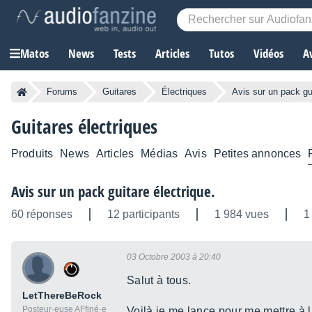
Matos
News
Tests
Articles
Tutos
Vidéos
A
Forums
Guitares
Électriques
Avis sur un pack gui
Guitares électriques
Produits
News
Articles
Médias
Avis
Petites annonces
Avis sur un pack guitare électrique.
60 réponses
12 participants
1 984 vues
1
03 Octobre 2003 à 20:40
Salut à tous.
LetThereBeRock
Posteur·euse AFfiné·e
Voilà je me lance pour me mettre à l