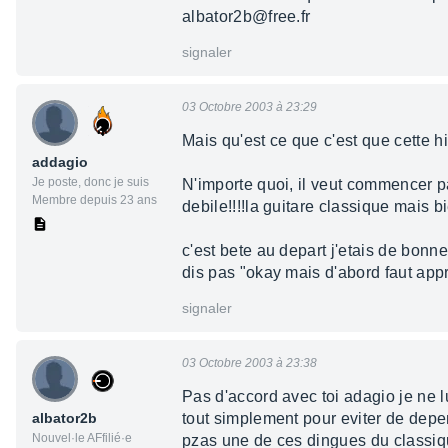
albator2b@free.fr
signaler
03 Octobre 2003 à 23:29
Mais qu'est ce que c'est que cette histoi
addagio
Je poste, donc je suis
N'importe quoi, il veut commencer pa
Membre depuis 23 ans
debile!!!!la guitare classique mais b
c'est bete au depart j'etais de bonn
dis pas "okay mais d'abord faut appr
signaler
03 Octobre 2003 à 23:38
Pas d'accord avec toi adagio je ne l
albator2b
tout simplement pour eviter de depens
Nouvel·le AFfilié·e
pzas une de ces dingues du classiq