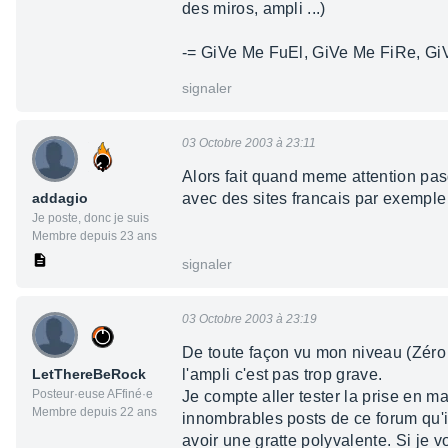
des miros, ampli ...)
-= GiVe Me FuEl, GiVe Me FiRe, Gi
signaler
03 Octobre 2003 à 23:11
Alors fait quand meme attention pa
addagio
avec des sites francais par exemple
Je poste, donc je suis
Membre depuis 23 ans
signaler
03 Octobre 2003 à 23:19
De toute façon vu mon niveau (Zéro
LetThereBeRock
l'ampli c'est pas trop grave.
Posteur·euse AFfiné·e
Je compte aller tester la prise en m
Membre depuis 22 ans
innombrables posts de ce forum qu'il
avoir une gratte polyvalente. Si je 