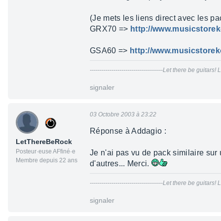
(Je mets les liens direct avec les pa
GRX70 =>
http://www.musicstore
GSA60 =>
http://www.musicstorek
-------------------------------------Let there be guit
signaler
03 Octobre 2003 à 23:22
Réponse à Addagio :
LetThereBeRock
Posteur·euse AFfiné·e
Je n'ai pas vu de pack similaire sur
Membre depuis 22 ans
d'autres... Merci.
-------------------------------------Let there be guit
signaler