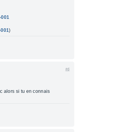
-001
-001
)
#6
c alors si tu en connais