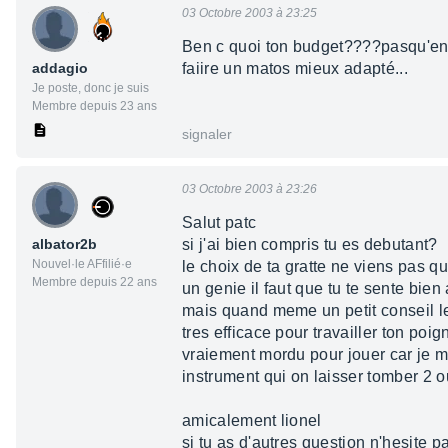
03 Octobre 2003 à 23:25
Ben c quoi ton budget????pasqu'en fa
addagio
faiire un matos mieux adapté...
Je poste, donc je suis
Membre depuis 23 ans
signaler
03 Octobre 2003 à 23:26
Salut patc
albator2b
si j'ai bien compris tu es debutant?
Nouvel·le AFfilié·e
le choix de ta gratte ne viens pas q
Membre depuis 22 ans
un genie il faut que tu te sente bien
mais quand meme un petit conseil l
tres efficace pour travailler ton poi
vraiement mordu pour jouer car je m
instrument qui on laisser tomber 2 
amicalement lionel
si tu as d'autres question n'hesite p