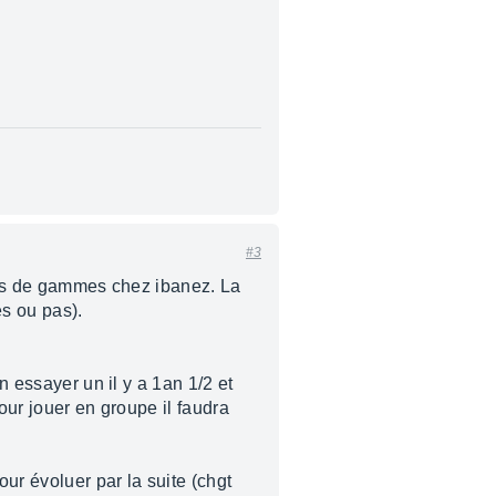
#3
 bas de gammes chez ibanez. La
es ou pas).
n essayer un il y a 1an 1/2 et
our jouer en groupe il faudra
r évoluer par la suite (chgt