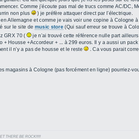
mmencer. Comme j'écoute pas mal de trucs comme AC/DC, Met
urrin non plus
) je préfère attaquer direct par l'électrique.
en Allemagne et comme je vais voir une copine à Cologne à l
é sur le site de
music store
(Qui sauf erreur se trouve à Colo
nez GRX 70 (
je n'ai trouvé cette référence nulle part ailleurs
o + Housse +Accordeur + ... à 299 euros. Il y a aussi un pa
 il n'y a pas de housse et le reste
. Ca vous parait corre
tres magasins à Cologne (pas forcément en ligne) pourriez-
ars! LET THERE BE ROCK!!!!!