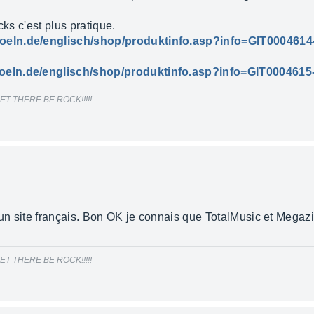
cks c'est plus pratique.
koeln.de/englisch/shop/produktinfo.asp?info=GIT0004614
oeln.de/englisch/shop/produktinfo.asp?info=GIT0004615
ars! LET THERE BE ROCK!!!!!
 un site français. Bon OK je connais que TotalMusic et Megazi
ars! LET THERE BE ROCK!!!!!