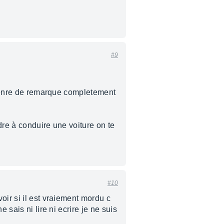
#9
e genre de remarque completement
dre à conduire une voiture on te
#10
oir si il est vraiement mordu c
 sais ni lire ni ecrire je ne suis