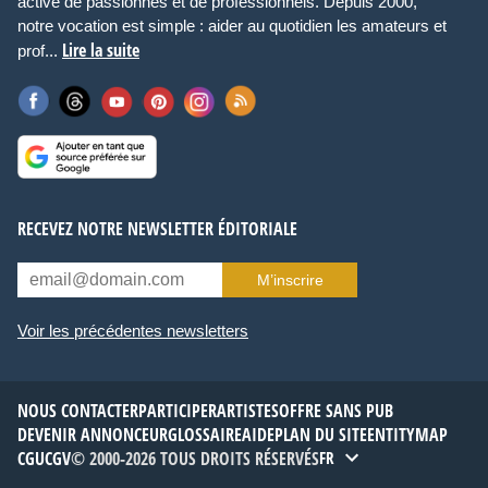
active de passionnés et de professionnels. Depuis 2000,
notre vocation est simple : aider au quotidien les amateurs et
Lire la suite
prof...
RECEVEZ NOTRE NEWSLETTER ÉDITORIALE
M’inscrire
Voir les précédentes newsletters
NOUS CONTACTER
PARTICIPER
ARTISTES
OFFRE SANS PUB
DEVENIR ANNONCEUR
GLOSSAIRE
AIDE
PLAN DU SITE
ENTITYMAP
CGU
CGV
© 2000-2026 TOUS DROITS RÉSERVÉS
FR