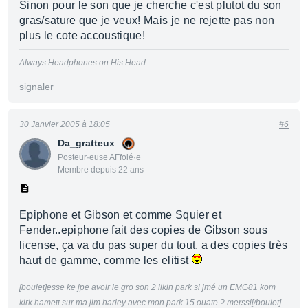
Sinon pour le son que je cherche c'est plutot du son
gras/sature que je veux! Mais je ne rejette pas non
plus le cote accoustique!
Always Headphones on His Head
signaler
30 Janvier 2005 à 18:05
#6
Da_gratteux
Posteur·euse AFfolé·e
Membre depuis 22 ans
Epiphone et Gibson et comme Squier et
Fender..epiphone fait des copies de Gibson sous
license, ça va du pas super du tout, a des copies très
haut de gamme, comme les elitist
[boulet]esse ke jpe avoir le gro son 2 likin park si jmé un EMG81 kom
kirk hamett sur ma jim harley avec mon park 15 ouate ? merssi[/boulet]