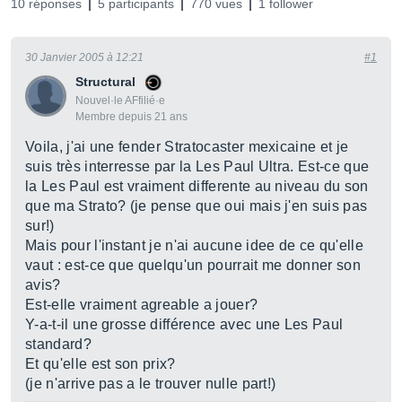
10 réponses
5 participants
770 vues
1 follower
30 Janvier 2005 à 12:21
#1
Structural
Nouvel·le AFfilié·e
Membre depuis 21 ans
Voila, j'ai une fender Stratocaster mexicaine et je
suis très interresse par la Les Paul Ultra. Est-ce que
la Les Paul est vraiment differente au niveau du son
que ma Strato? (je pense que oui mais j'en suis pas
sur!)
Mais pour l'instant je n'ai aucune idee de ce qu'elle
vaut : est-ce que quelqu'un pourrait me donner son
avis?
Est-elle vraiment agreable a jouer?
Y-a-t-il une grosse différence avec une Les Paul
standard?
Et qu'elle est son prix?
(je n'arrive pas a le trouver nulle part!)