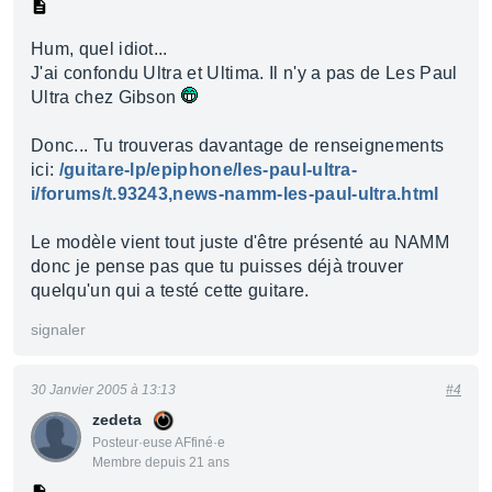
Hum, quel idiot...
J'ai confondu Ultra et Ultima. Il n'y a pas de Les Paul
Ultra chez Gibson
Donc... Tu trouveras davantage de renseignements
ici:
/guitare-lp/epiphone/les-paul-ultra-
i/forums/t.93243,news-namm-les-paul-ultra.html
Le modèle vient tout juste d'être présenté au NAMM
donc je pense pas que tu puisses déjà trouver
quelqu'un qui a testé cette guitare.
signaler
30 Janvier 2005 à 13:13
#4
zedeta
Posteur·euse AFfiné·e
Membre depuis 21 ans