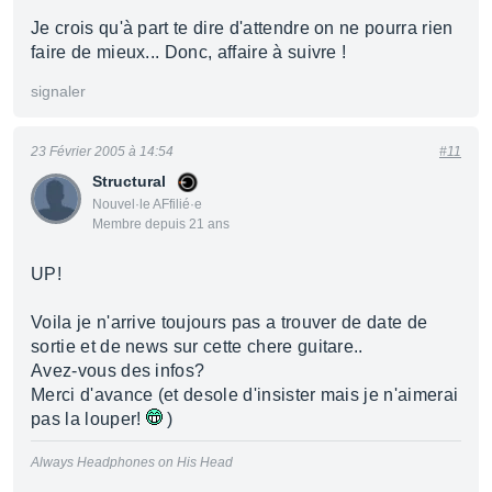
Je crois qu'à part te dire d'attendre on ne pourra rien
faire de mieux... Donc, affaire à suivre !
signaler
23 Février 2005 à 14:54
#11
Structural
Nouvel·le AFfilié·e
Membre depuis 21 ans
UP!
Voila je n'arrive toujours pas a trouver de date de
sortie et de news sur cette chere guitare..
Avez-vous des infos?
Merci d'avance (et desole d'insister mais je n'aimerai
pas la louper!
)
Always Headphones on His Head