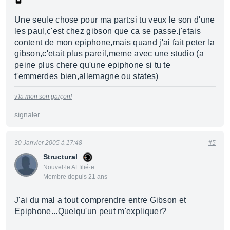
Une seule chose pour ma part:si tu veux le son d'une
les paul,c'est chez gibson que ca se passe.j'etais
content de mon epiphone,mais quand j'ai fait peter la
gibson,c'etait plus pareil,meme avec une studio (a
peine plus chere qu'une epiphone si tu te
t'emmerdes bien,allemagne ou states)
v'la mon son garçon!
signaler
30 Janvier 2005 à 17:48
#5
Structural
Nouvel·le AFfilié·e
Membre depuis 21 ans
J'ai du mal a tout comprendre entre Gibson et
Epiphone...Quelqu'un peut m'expliquer?