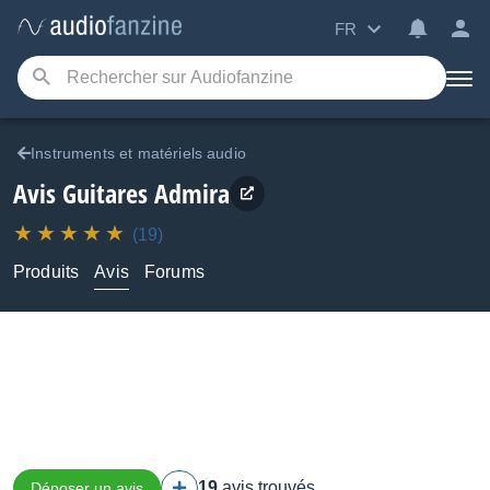
FR
Instruments et matériels audio
Avis Guitares Admira
(19)
Produits
Avis
Forums
19
avis trouvés
Déposer un avis