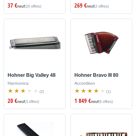
37 €
269 €
neuf
(20 offres)
neuf
(2 offres)
Hohner Big Valley 48
Hohner Bravo III 80
Harmonica
Accordéon
(2)
(1)
20 €
1 849 €
neuf
(3 offres)
neuf
(6 offres)