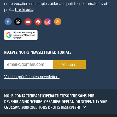
notre vocation est simple : aider au quotidien les amateurs et
Lire la suite
prof...
RECEVEZ NOTRE NEWSLETTER ÉDITORIALE
M’inscrire
Voir les précédentes newsletters
NOUS CONTACTER
PARTICIPER
ARTISTES
OFFRE SANS PUB
DEVENIR ANNONCEUR
GLOSSAIRE
AIDE
PLAN DU SITE
ENTITYMAP
CGU
CGV
© 2000-2026 TOUS DROITS RÉSERVÉS
FR