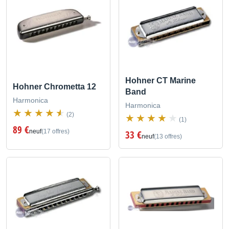
Hohner CT Marine
Hohner Chrometta 12
Band
Harmonica
Harmonica
(2)
(1)
89 €
neuf
(17 offres)
33 €
neuf
(13 offres)