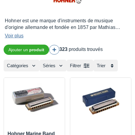
Hohner est une marque d'instruments de musique
d'origine allemande et fondée en 1857 par Mathias
Hohner. Spécialisée à ses débuts dans l'harmonica et
Voir plus
l'accordéon, elle a ensuite élargi sa production aux
guitares, batteries, basses et kazoos. Dans les années
323
produits trouvés
Ajouter un
produit
60 et 70, elle fabriqua des claviers électromécaniques
très populaires comme le cembalet et le clavinet.
Catégories
Séries
Filtrer
Trier
Hohner Marine Band