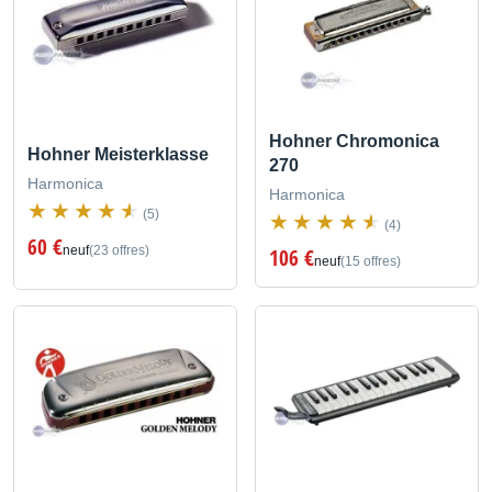
Hohner Chromonica
Hohner Meisterklasse
270
Harmonica
Harmonica
(5)
(4)
60 €
neuf
(23 offres)
106 €
neuf
(15 offres)