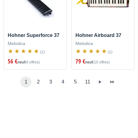
Hohner Superforce 37
Hohner Airboard 37
Melodica
Melodica
(1)
(1)
56 €
79 €
neuf
(6 offres)
neuf
(10 offres)
1
2
3
4
5
11