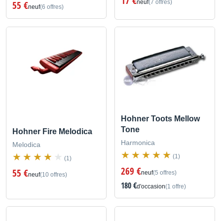
17 €
neuf
(7 offres)
55 €
neuf
(6 offres)
Hohner Toots Mellow
Tone
Hohner Fire Melodica
Harmonica
Melodica
(1)
(1)
269 €
55 €
neuf
(5 offres)
neuf
(10 offres)
180 €
d'occasion
(1 offre)