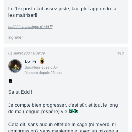
Le 1er post etait assez juste, faut ptet apprendre a
les maitriser!!
ouéééé la musique d'edd !!!
signaler
01 Juillet 2004 à 09:39
#18
Lo_Fi
Squatteur·euse d’AF
Membre depuis 23 ans
Salut Edd !
Je compte bien progresser, c'est sûr, et tout le long
de ma (longue j'espère) vie
Cela dit, sans aucun effet de mixage (ni reverb, ni
compression), sans mastering et avec un mixage à