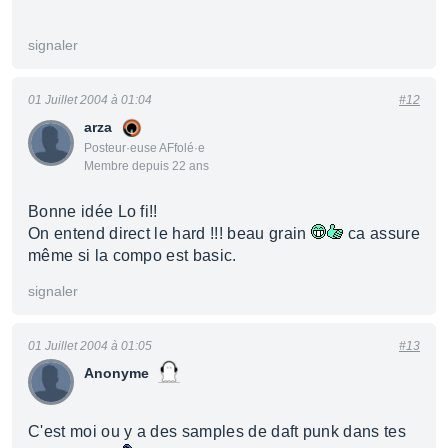
signaler
01 Juillet 2004 à 01:04
#12
arza
Posteur·euse AFfolé·e
Membre depuis 22 ans
Bonne idée Lo fi!!
On entend direct le hard !!! beau grain
ca assure
même si la compo est basic.
signaler
01 Juillet 2004 à 01:05
#13
Anonyme
C'est moi ou y a des samples de daft punk dans tes