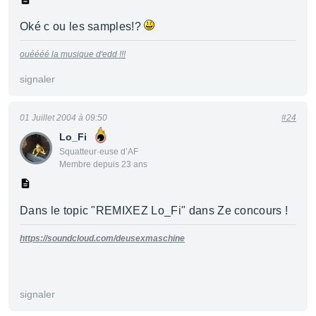
Oké c ou les samples!?
ouéééé la musique d'edd !!!
signaler
01 Juillet 2004 à 09:50
#24
Lo_Fi
Squatteur·euse d’AF
Membre depuis 23 ans
Dans le topic "REMIXEZ Lo_Fi" dans Ze concours !
https://soundcloud.com/deusexmaschine
signaler