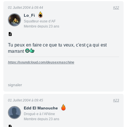
01 Juillet 2004 à 09:44
#22
Lo_Fi
Squatteur·euse d’AF
Membre depuis 23 ans
Tu peux en faire ce que tu veux, c'est ça qui est
marrant
https://soundcloud.com/deusexmaschine
signaler
01 Juillet 2004 à 09:45
#23
Edd El Manouche
Drogué·e à l’AFéine
Membre depuis 23 ans