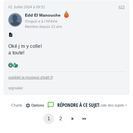
01 Juillet 2004 à 09:51
#25
Edd El Manouche
Drogué·e à l’AFéine
Membre depuis 23 ans
Oké j m y colle!
a toute!
ouéééé la musique d'edd !!!
signaler
RÉPONDRE À CE SUJET
Charte
Options
< Liste des sujets
1
2