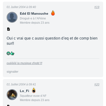
01 Juillet 2004 à 09:40
#19
Edd El Manouche
Drogué·e à l’AFéine
Membre depuis 23 ans
Oui c vrai que c aussi question d'eq et de comp bien
sur!!
ouéééé la musique d'edd !!!
signaler
01 Juillet 2004 à 09:41
#20
Lo_Fi
Squatteur·euse d’AF
Membre depuis 23 ans