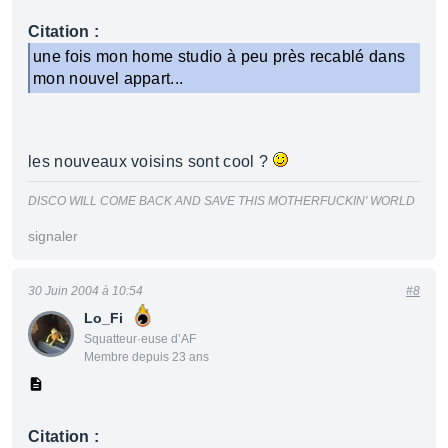
Citation :
une fois mon home studio à peu près recablé dans
mon nouvel appart...
les nouveaux voisins sont cool ?
DISCO WILL COME BACK AND SAVE THIS MOTHERFUCKIN' WORLD
signaler
30 Juin 2004 à 10:54
#8
Lo_Fi
Squatteur·euse d’AF
Membre depuis 23 ans
Citation :