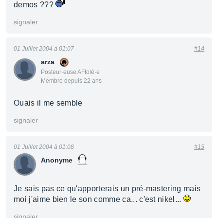
demos ???
signaler
01 Juillet 2004 à 01:07
#14
arza
Posteur·euse AFfolé·e
Membre depuis 22 ans
Ouais il me semble
signaler
01 Juillet 2004 à 01:08
#15
Anonyme
Je sais pas ce qu'apporterais un pré-mastering mais
moi j'aime bien le son comme ca... c'est nikel...
signaler