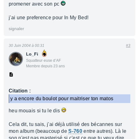
promener avec son pc
j'ai une preference pour In My Bed!
signaler
30 Juin 2004 à 00:31
#3
Lo_Fi
Squatteur·euse d’AF
Membre depuis 23 ans
Citation :
y a encore du boulot pour maitriser ton matos
heu mouais si tu le dis
Cela dit, tu sais, j'ai déjà utilisé des bécannes sur
mon album (beaucoup de
S-760
entre autres). Là le
son n'est pas masterisé si c'est ce que tu veux dire