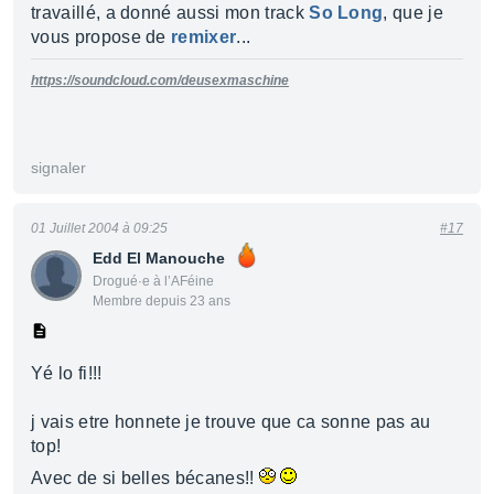
travaillé, a donné aussi mon track
So Long
, que je
vous propose de
remixer
...
https://soundcloud.com/deusexmaschine
signaler
01 Juillet 2004 à 09:25
#17
Edd El Manouche
Drogué·e à l’AFéine
Membre depuis 23 ans
Yé lo fi!!!
j vais etre honnete je trouve que ca sonne pas au
top!
Avec de si belles bécanes!!