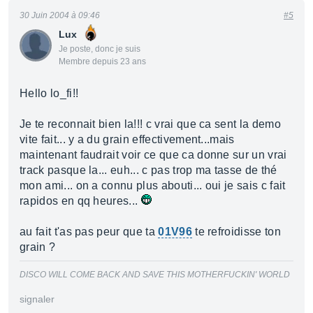
30 Juin 2004 à 09:46
#5
Lux
Je poste, donc je suis
Membre depuis 23 ans
Hello lo_fi!!
Je te reconnait bien la!!! c vrai que ca sent la demo
vite fait... y a du grain effectivement...mais
maintenant faudrait voir ce que ca donne sur un vrai
track pasque la... euh... c pas trop ma tasse de thé
mon ami... on a connu plus abouti... oui je sais c fait
rapidos en qq heures...
au fait t'as pas peur que ta
01V96
te refroidisse ton
grain ?
DISCO WILL COME BACK AND SAVE THIS MOTHERFUCKIN' WORLD
signaler