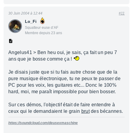
30 Juin 2004 à 12:44
#11
Lo_Fi
Squatteur·euse d’AF
Membre depuis 23 ans
Angelus41 > Ben heu oui, je sais, ça fait un peu 7
ans que je bosse comme ça !
Je disais juste que si tu fais autre chose que de la
pure musique électronique, tu ne peux te passer de
PC pour les voix, les guitares etc... Donc le 100%
hard, moi, me paraît impossible pour bien bosser.
Sur ces démos, l'objectif était de faire entendre à
ceux qui le demandaient le grain
brut
des bécannes.
https://soundcloud.com/deusexmaschine