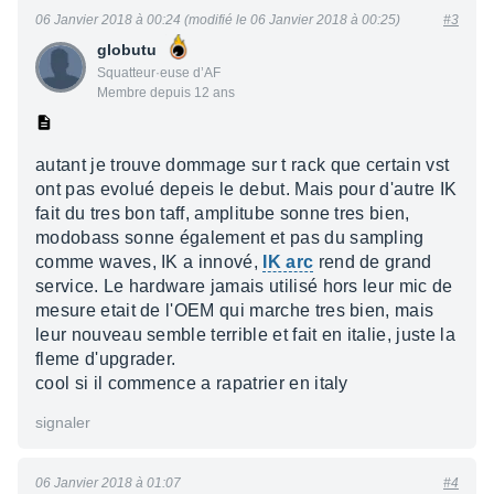
06 Janvier 2018 à 00:24 (modifié le 06 Janvier 2018 à 00:25)
#3
globutu
Squatteur·euse d’AF
Membre depuis 12 ans
autant je trouve dommage sur t rack que certain vst
ont pas evolué depeis le debut. Mais pour d'autre IK
fait du tres bon taff, amplitube sonne tres bien,
modobass sonne également et pas du sampling
comme waves, IK a innové,
IK arc
rend de grand
service. Le hardware jamais utilisé hors leur mic de
mesure etait de l'OEM qui marche tres bien, mais
leur nouveau semble terrible et fait en italie, juste la
fleme d'upgrader.
cool si il commence a rapatrier en italy
signaler
06 Janvier 2018 à 01:07
#4