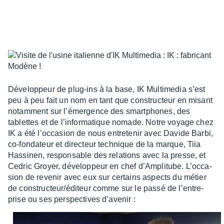
Déve­lop­peur de plug-ins à la base, IK Multi­me­dia s’est
peu à peu fait un nom en tant que construc­teur en misant
notam­ment sur l’émer­gence des smart­phones, des
tablettes et de l’in­for­ma­tique nomade. Notre voyage chez
IK a été l’oc­ca­sion de nous entre­te­nir avec Davide Barbi,
co-fonda­teur et direc­teur tech­nique de la marque, Tiia
Hassi­nen, respon­sable des rela­tions avec la presse, et
Cedric Groyer, déve­lop­peur en chef d’Am­pli­tube. L’oc­ca­
sion de reve­nir avec eux sur certains aspects du métier
de construc­teur/éditeur comme sur le passé de l’en­tre­
prise ou ses pers­pec­tives d’ave­nir :