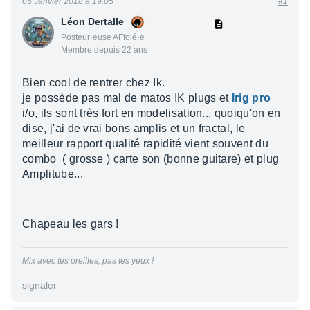
05 Janvier 2018 à 19:05
#1
Léon Dertalle
Posteur·euse AFfolé·e
Membre depuis 22 ans
Bien cool de rentrer chez Ik.
je possède pas mal de matos IK plugs et
Irig pro
i/o, ils sont très fort en modelisation... quoiqu'on en
dise, j'ai de vrai bons amplis et un fractal, le
meilleur rapport qualité rapidité vient souvent du
combo ( grosse ) carte son (bonne guitare) et plug
Amplitube...
Chapeau les gars !
Mix avec tes oreilles, pas tes yeux !
signaler