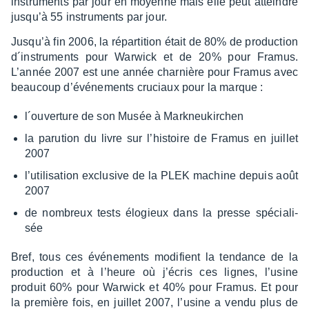
instru­ments par jour en moyenne mais elle peut atteindre
jusqu’à 55 instru­ments par jour.
Jusqu’à fin 2006, la répar­ti­tion était de 80% de produc­tion
d´ins­tru­ments pour Warwick et de 20% pour Framus.
L’an­née 2007 est une année char­nière pour Framus avec
beau­coup d’évé­ne­ments cruciaux pour la marque :
l´ou­ver­ture de son Musée à Mark­neu­kir­chen
la paru­tion du livre sur l’his­toire de Framus en juillet
2007
l’uti­li­sa­tion exclu­sive de la PLEK machine depuis août
2007
de nombreux tests élogieux dans la presse spécia­li­
sée
Bref, tous ces événe­ments modi­fient la tendance de la
produc­tion et à l’heure où j’écris ces lignes, l’usine
produit 60% pour Warwick et 40% pour Framus. Et pour
la première fois, en juillet 2007, l’usine a vendu plus de