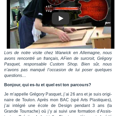
Play
Lors de notre visite chez Warwick en Alle­magne, nous
avons rencon­tré un français, AFien de surcroit, Grégory
Pasquet, respon­sable Custom Shop. Bien sûr, nous
n’avons pas manqué l’oc­ca­sion de lui poser quelques
ques­tions…
Bonjour, qui es-tu et quel est ton parcours?
Je m’ap­pelle Grégory Pasquet, j’ai 26 ans et je suis origi­
naire de Toulon. Après mon BAC (spé Arts Plas­tiques),
j’ai inté­gré une école de Design pendant 3 ans (la
Grande Tour­rache) où j’y ai suivi une forma­tion d’As­sis­