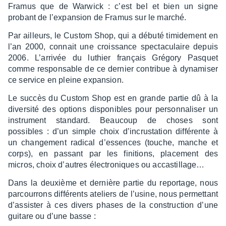
Framus que de Warwick : c’est bel et bien un signe
probant de l’ex­pan­sion de Framus sur le marché.
Par ailleurs, le Custom Shop, qui a débuté timi­de­ment en
l’an 2000, connait une crois­sance spec­ta­cu­laire depuis
2006. L’ar­ri­vée du luthier français Grégory Pasquet
comme respon­sable de ce dernier contri­bue à dyna­mi­ser
ce service en pleine expan­sion.
Le succès du Custom Shop est en grande partie dû à la
diver­sité des options dispo­nibles pour person­na­li­ser un
instru­ment stan­dard. Beau­coup de choses sont
possibles : d’un simple choix d’in­crus­ta­tion diffé­rente à
un chan­ge­ment radi­cal d’es­sences (touche, manche et
corps), en passant par les fini­tions, place­ment des
micros, choix d’autres élec­tro­niques ou accas­tilla­ge…
Dans la deuxième et dernière partie du repor­tage, nous
parcour­rons diffé­rents ateliers de l’usine, nous permet­tant
d’as­sis­ter à ces divers phases de la construc­tion d’une
guitare ou d’une basse :