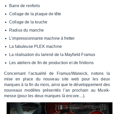
Barre de renforts
Collage de la plaque de tête
Collage de la touche
Radius du manche
L’im­pres­sion­nante machine à fret­ter
La fabu­leuse PLEK machine
La réali­sa­tion du laminé de la Mayfield Framus
Les ateliers de fin de produc­tion et de fini­tions
Concer­nant l’ac­tua­lité de Framus/Warwick, notons la
mise en place du nouveau site web pour les deux
marques à la fin du mois, ainsi que le déve­lop­pe­ment des
nouveaux modèles présen­tés l’an prochain au Musik­
messe (pour les deux marques là enco­re…).