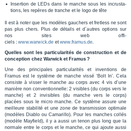
Inser­tion de LEDs dans le manche sous les incrus­ta­
tions, les repères de tranche et le logo de tête
Il est à noter que les modèles gauchers et fret­less ne sont
pas plus chers. Plus de détails et d´autres options sur
nos sites web offi­
ciels :
www.warwick.de
et
www.framus.de
.
Quelles sont les parti­cu­la­ri­tés de construc­tion et de
concep­tion chez Warwick et Framus ?
Une des prin­ci­pales parti­cu­la­ri­tés et inven­tions de
Framus est le système de manche vissé ‘Bolt In’. Cela
consiste à visser le manche au corps avec 4 vis d’une
manière non conven­tion­nelle: 2 visibles (du corps vers le
manche) et 2 invi­sibles (du manche vers le corps)
placées sous le micro manche. Ce système assure une
meilleure stabi­lité et une zone de trans­mis­sion opti­male
(modèles Diablo ou Cama­rillo). Pour les manches collés
(modèle Mayfield), il y a aussi un tenon plus long que la
normale entre le corps et le manche, ce qui ajoute aussi