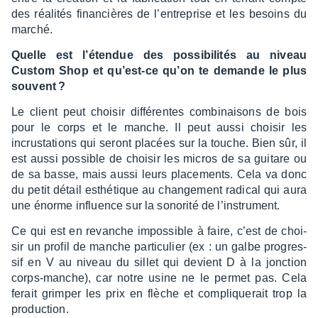
des réali­tés finan­cières de l’en­tre­prise et les besoins du
marché.
Quelle est l’éten­due des possi­bi­li­tés au niveau
Custom Shop et qu’est-ce qu’on te demande le plus
souvent ?
Le client peut choi­sir diffé­rentes combi­nai­sons de bois
pour le corps et le manche. Il peut aussi choi­sir les
incrus­ta­tions qui seront placées sur la touche. Bien sûr, il
est aussi possible de choi­sir les micros de sa guitare ou
de sa basse, mais aussi leurs place­ments. Cela va donc
du petit détail esthé­tique au chan­ge­ment radi­cal qui aura
une énorme influence sur la sono­rité de l’ins­tru­ment.
Ce qui est en revanche impos­sible à faire, c’est de choi­
sir un profil de manche parti­cu­lier (ex : un galbe progres­
sif en V au niveau du sillet qui devient D à la jonc­tion
corps-manche), car notre usine ne le permet pas. Cela
ferait grim­per les prix en flèche et complique­rait trop la
produc­tion.