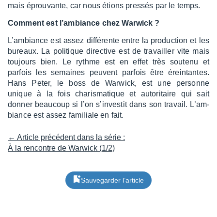
mais éprou­vante, car nous étions pres­sés par le temps.
Comment est l’am­biance chez Warwick ?
L’am­biance est assez diffé­rente entre la produc­tion et les
bureaux. La poli­tique direc­tive est de travailler vite mais
toujours bien. Le rythme est en effet très soutenu et
parfois les semaines peuvent parfois être érein­tantes.
Hans Peter, le boss de Warwick, est une personne
unique à la fois charis­ma­tique et auto­ri­taire qui sait
donner beau­coup si l’on s’in­ves­tit dans son travail. L’am­
biance est assez fami­liale en fait.
← Article précédent dans la série :
À la rencontre de Warwick (1/2)
Sauvegarder l’article