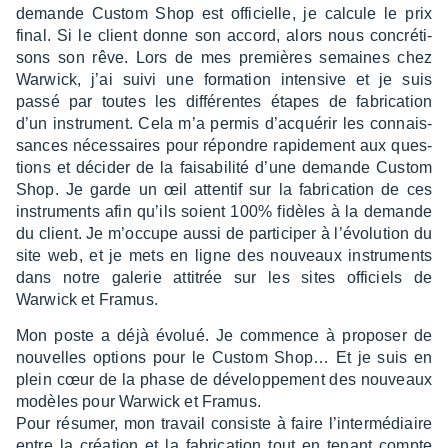
demande Custom Shop est offi­cielle, je calcule le prix
final. Si le client donne son accord, alors nous concré­ti­
sons son rêve. Lors de mes premières semaines chez
Warwick, j’ai suivi une forma­tion inten­sive et je suis
passé par toutes les diffé­rentes étapes de fabri­ca­tion
d’un instru­ment. Cela m’a permis d’ac­qué­rir les connais­
sances néces­saires pour répondre rapi­de­ment aux ques­
tions et déci­der de la faisa­bi­lité d’une demande Custom
Shop. Je garde un œil atten­tif sur la fabri­ca­tion de ces
instru­ments afin qu’ils soient 100% fidèles à la demande
du client. Je m’oc­cupe aussi de parti­ci­per à l’évo­lu­tion du
site web, et je mets en ligne des nouveaux instru­ments
dans notre gale­rie atti­trée sur les sites offi­ciels de
Warwick et Framus.
Mon poste a déjà évolué. Je commence à propo­ser de
nouvelles options pour le Custom Shop… Et je suis en
plein cœur de la phase de déve­lop­pe­ment des nouveaux
modèles pour Warwick et Framus.
Pour résu­mer, mon travail consiste à faire l’in­ter­mé­diaire
entre la créa­tion et la fabri­ca­tion tout en tenant compte