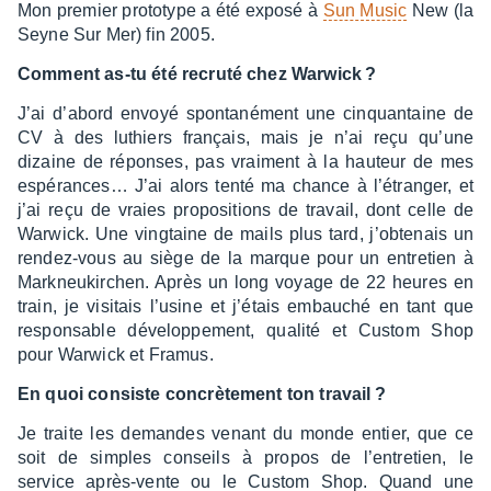
Mon premier proto­type a été exposé à
Sun Music
New (la
Seyne Sur Mer) fin 2005.
Comment as-tu été recruté chez Warwick ?
J’ai d’abord envoyé spon­ta­né­ment une cinquan­taine de
CV à des luthiers français, mais je n’ai reçu qu’une
dizaine de réponses, pas vrai­ment à la hauteur de mes
espé­ran­ces… J’ai alors tenté ma chance à l’étran­ger, et
j’ai reçu de vraies propo­si­tions de travail, dont celle de
Warwick. Une ving­taine de mails plus tard, j’ob­te­nais un
rendez-vous au siège de la marque pour un entre­tien à
Mark­neu­kir­chen. Après un long voyage de 22 heures en
train, je visi­tais l’usine et j’étais embau­ché en tant que
respon­sable déve­lop­pe­ment, qualité et Custom Shop
pour Warwick et Framus.
En quoi consiste concrè­te­ment ton travail ?
Je traite les demandes venant du monde entier, que ce
soit de simples conseils à propos de l’en­tre­tien, le
service après-vente ou le Custom Shop. Quand une