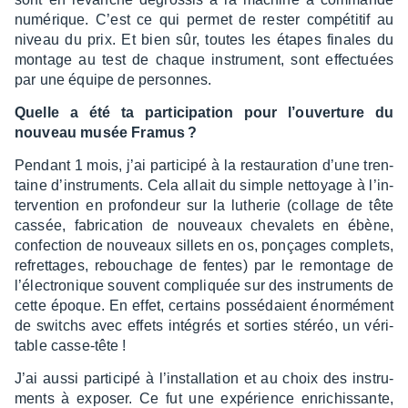
numé­rique. C’est ce qui permet de rester compé­ti­tif au
niveau du prix. Et bien sûr, toutes les étapes finales du
montage au test de chaque instru­ment, sont effec­tuées
par une équipe de personnes.
Quelle a été ta parti­ci­pa­tion pour l’ou­ver­ture du
nouveau musée Framus ?
Pendant 1 mois, j’ai parti­cipé à la restau­ra­tion d’une tren­
taine d’ins­tru­ments. Cela allait du simple nettoyage à l’in­
ter­ven­tion en profon­deur sur la luthe­rie (collage de tête
cassée, fabri­ca­tion de nouveaux cheva­lets en ébène,
confec­tion de nouveaux sillets en os, ponçages complets,
refret­tages, rebou­chage de fentes) par le remon­tage de
l’élec­tro­nique souvent compliquée sur des instru­ments de
cette époque. En effet, certains possé­daient énor­mé­ment
de switchs avec effets inté­grés et sorties stéréo, un véri­
table casse-tête !
J’ai aussi parti­cipé à l’ins­tal­la­tion et au choix des instru­
ments à expo­ser. Ce fut une expé­rience enri­chis­sante,