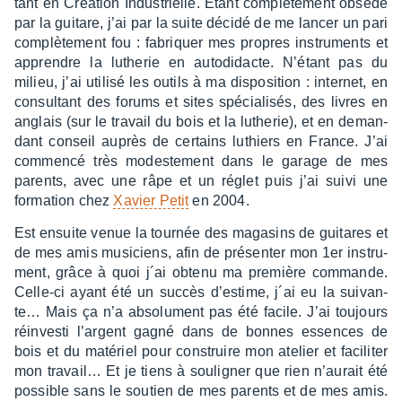
tant en Créa­tion Indus­trielle. Etant complè­te­ment obsédé
par la guitare, j’ai par la suite décidé de me lancer un pari
complè­te­ment fou : fabriquer mes propres instru­ments et
apprendre la luthe­rie en auto­di­dacte. N’étant pas du
milieu, j’ai utilisé les outils à ma dispo­si­tion : inter­net, en
consul­tant des forums et sites spécia­li­sés, des livres en
anglais (sur le travail du bois et la luthe­rie), et en deman­
dant conseil auprès de certains luthiers en France. J’ai
commencé très modes­te­ment dans le garage de mes
parents, avec une râpe et un réglet puis j’ai suivi une
forma­tion chez
Xavier Petit
en 2004.
Est ensuite venue la tour­née des maga­sins de guitares et
de mes amis musi­ciens, afin de présen­ter mon 1er instru­
ment, grâce à quoi j´ai obtenu ma première commande.
Celle-ci ayant été un succès d’es­time, j´ai eu la suivan­
te… Mais ça n’a abso­lu­ment pas été facile. J’ai toujours
réin­vesti l’ar­gent gagné dans de bonnes essences de
bois et du maté­riel pour construire mon atelier et faci­li­ter
mon travail… Et je tiens à souli­gner que rien n’au­rait été
possible sans le soutien de mes parents et de mes amis.