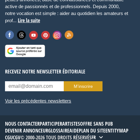
active de passionnés et de professionnels. Depuis 2000,
notre vocation est simple : aider au quotidien les amateurs et
Lire la suite
prof...
RECEVEZ NOTRE NEWSLETTER ÉDITORIALE
M’inscrire
Voir les précédentes newsletters
NOUS CONTACTER
PARTICIPER
ARTISTES
OFFRE SANS PUB
DEVENIR ANNONCEUR
GLOSSAIRE
AIDE
PLAN DU SITE
ENTITYMAP
CGU
CGV
© 2000-2026 TOUS DROITS RÉSERVÉS
FR