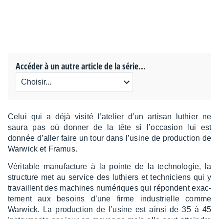
Accéder à un autre article de la série...
Celui qui a déjà visité l’ate­lier d’un arti­san luthier ne
saura pas où donner de la tête si l’oc­ca­sion lui est
donnée d’al­ler faire un tour dans l’usine de produc­tion de
Warwick et Framus.
Véri­table manu­fac­ture à la pointe de la tech­no­lo­gie, la
struc­ture met au service des luthiers et tech­ni­ciens qui y
travaillent des machines numé­riques qui répondent exac­
te­ment aux besoins d’une firme indus­trielle comme
Warwick. La produc­tion de l’usine est ainsi de 35 à 45