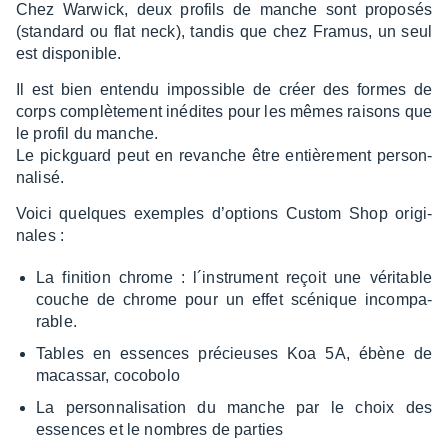
Chez Warwick, deux profils de manche sont propo­sés
(stan­dard ou flat neck), tandis que chez Framus, un seul
est dispo­nible.
Il est bien entendu impos­sible de créer des formes de
corps complè­te­ment inédites pour les mêmes raisons que
le profil du manche.
Le pick­guard peut en revanche être entiè­re­ment person­
na­lisé.
Voici quelques exemples d’op­tions Custom Shop origi­
nales :
La fini­tion chrome : l´ins­tru­ment reçoit une véri­table
couche de chrome pour un effet scénique incom­pa­
rable.
Tables en essences précieuses Koa 5A, ébène de
macas­sar, coco­bolo
La person­na­li­sa­tion du manche par le choix des
essences et le nombres de parties