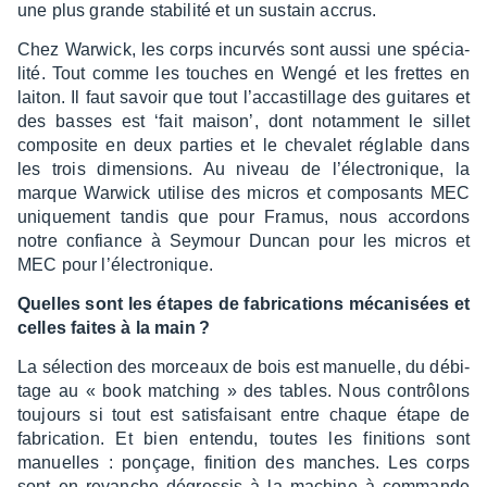
une plus grande stabi­lité et un sustain accrus.
Chez Warwick, les corps incur­vés sont aussi une spécia­
lité. Tout comme les touches en Wengé et les frettes en
laiton. Il faut savoir que tout l’ac­cas­tillage des guitares et
des basses est ‘fait maison’, dont notam­ment le sillet
compo­site en deux parties et le cheva­let réglable dans
les trois dimen­sions. Au niveau de l’élec­tro­nique, la
marque Warwick utilise des micros et compo­sants MEC
unique­ment tandis que pour Framus, nous accor­dons
notre confiance à Seymour Duncan pour les micros et
MEC pour l’élec­tro­nique.
Quelles sont les étapes de fabri­ca­tions méca­ni­sées et
celles faites à la main ?
La sélec­tion des morceaux de bois est manuelle, du débi­
tage au « book matching » des tables. Nous contrô­lons
toujours si tout est satis­fai­sant entre chaque étape de
fabri­ca­tion. Et bien entendu, toutes les fini­tions sont
manuelles : ponçage, fini­tion des manches. Les corps
sont en revanche dégros­sis à la machine à commande