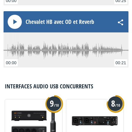
00:00
00:25
Chevalet HB avec OD et Reverb
00:00
00:21
INTERFACES AUDIO USB
CONCURRENTS
9
8
/10
/10