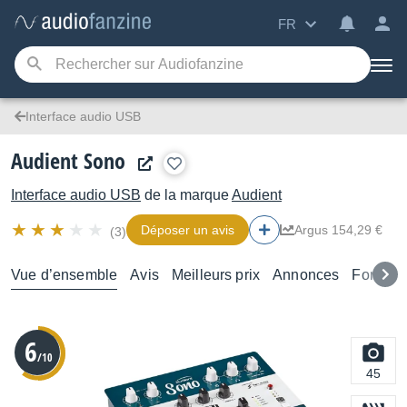
FR
Interface audio USB
Audient Sono
Interface audio USB
de la marque
Audient
Déposer un avis
Argus 154,29 €
(3)
Vue d’ensemble
Avis
Meilleurs prix
Annonces
Forums
6
/10
45