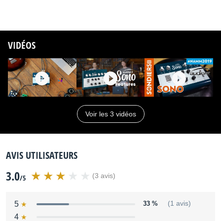
VIDÉOS
Voir les 3 vidéos
AVIS UTILISATEURS
3.0
(3 avis)
/5
5
33 %
(1 avis)
4