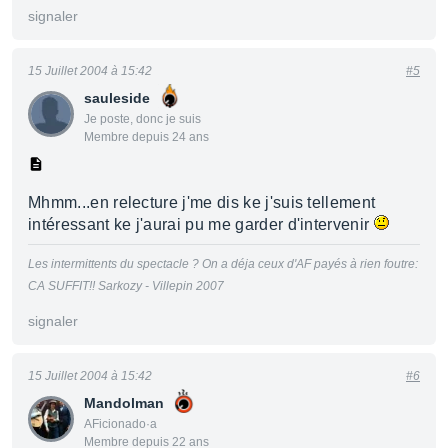
signaler
15 Juillet 2004 à 15:42
#5
sauleside
Je poste, donc je suis
Membre depuis 24 ans
Mhmm...en relecture j'me dis ke j'suis tellement
intéressant ke j'aurai pu me garder d'intervenir
Les intermittents du spectacle ? On a déja ceux d'AF payés à rien foutre:
CA SUFFIT!! Sarkozy - Villepin 2007
signaler
15 Juillet 2004 à 15:42
#6
Mandolman
AFicionado·a
Membre depuis 22 ans