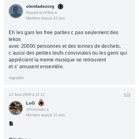
clemladezorg
Nouvel·le AFfilié·e
Membre depuis 22 ans
Eh les gars les free parties c pas seulement des
tekos
avec 20000 personnes et des tonnes de dechets,
c aussi des petites teufs conviviales ou les gens qui
apprécient la meme musique se retrouvent
et s' amusent ensemble.
signaler
12 Aout 2004 à 11:12
#19
LoG
AFicionado·a
Membre depuis 22 ans