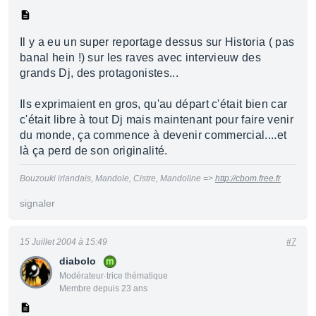
Il y a eu un super reportage dessus sur Historia ( pas
banal hein !) sur les raves avec intervieuw des
grands Dj, des protagonistes...
Ils exprimaient en gros, qu'au départ c'était bien car
c'était libre à tout Dj mais maintenant pour faire venir
du monde, ça commence à devenir commercial....et
là ça perd de son originalité.
Bouzouki irlandais, Mandole, Cistre, Mandoline =>
http://cbom.free.fr
signaler
15 Juillet 2004 à 15:49
#7
diabolo
Modérateur·trice thématique
Membre depuis 23 ans