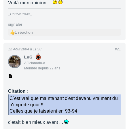
Voilà mon opinion ...
_HouSeTraXx_
signaler
1 réaction
12 Aout 2004 à 11:38
#21
LoG
AFicionado·a
Membre depuis 22 ans
Citation :
C'est vrai que maintenant c'est devenu vraiment du
n'importe quoi !!
Celles que je faisaient en 93-94
c'était bien mieux avant ...