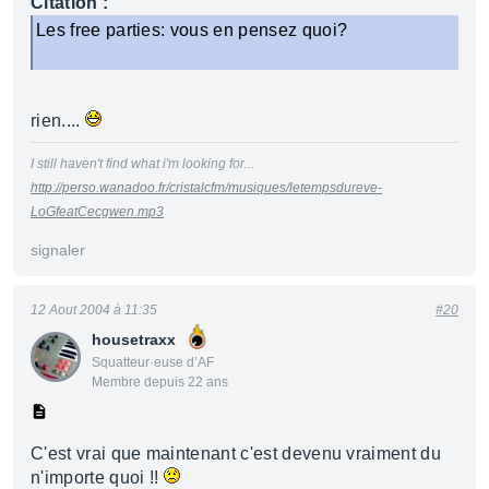
Citation :
Les free parties: vous en pensez quoi?
rien....
I still haven't find what i'm looking for...
http://perso.wanadoo.fr/cristalcfm/musiques/letempsdureve-
LoGfeatCecgwen.mp3
signaler
12 Aout 2004 à 11:35
#20
housetraxx
Squatteur·euse d’AF
Membre depuis 22 ans
C'est vrai que maintenant c'est devenu vraiment du
n'importe quoi !!