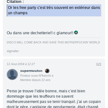
Citation :
Or les free party c'est très souvent en extérieur dans
un champs
Ou dans une dechetterie!! c glamour!!
DISCO WILL COME BACK AND SAVE THIS MOTHERFUCKIN' WORLD
signaler
12 Aout 2004 à 12:27
#25
supermouton
Posteur·euse AFfranchi·e
Membre depuis 22 ans
Perso je trouve l'idée bonne, mais c'est bien
dommage que les teuffeurs ne savent
malheureusement pas se tenir tranquil. j'ai un copain
dont le père, capitaine de gendarmerie, était chargé