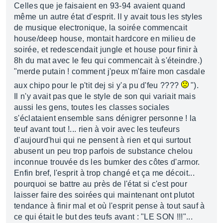
Celles que je faisaient en 93-94 avaient quand
même un autre état d'esprit. Il y avait tous les styles
de musique electronique, la soirée commencait
house/deep house, montait hardcore en milieu de
soirée, et redescendait jungle et house pour finir à
8h du mat avec le feu qui commencait à s'éteindre.)
"merde putain ! comment j'peux m'faire mon casdale
aux chipo pour le p'tit dej si y'a pu d'feu ????
").
Il n'y avait pas que le style de son qui variait mais
aussi les gens, toutes les classes sociales
s'éclataient ensemble sans dénigrer personne ! la
teuf avant tout !... rien à voir avec les teufeurs
d'aujourd'hui qui ne pensent à rien et qui surtout
abusent un peu trop parfois de substance chelou
inconnue trouvée ds les bumker des côtes d'armor.
Enfin bref, l'esprit à trop changé et ça me décoit...
pourquoi se battre au près de l'état si c'est pour
laisser faire des soirées qui maintenant ont plutot
tendance à finir mal et où l'esprit pense à tout sauf à
ce qui était le but des teufs avant : "LE SON !!!"...