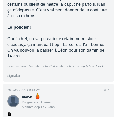
certains oublient de mettre la capuche parfois. Nan,
ça m'depasse. C'est vraiment donner de la confiture
à des cochons !
Le policier !
Chef, chef, on va pouvoir se refaire notre stock
d'exctasy. ça manquait trop ! La sono a l'air bonne.
On va pouvoir la passer à Léon pour son gamin de
14 ans !
Bouzouki irlandais, Mandole, Cistre, Mandoline =>
http://cbom.free.fr
signaler
15 Juillet 2004 à 16:28
#15
klawn
Drogué·e à l’AFéine
Membre depuis 23 ans