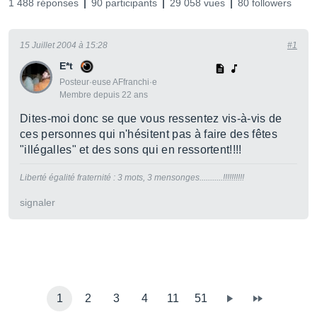
1 488 réponses
90 participants
29 058 vues
80 followers
15 Juillet 2004 à 15:28
#1
E*t
Posteur·euse AFfranchi·e
Membre depuis 22 ans
Dites-moi donc se que vous ressentez vis-à-vis de
ces personnes qui n'hésitent pas à faire des fêtes
"illégalles" et des sons qui en ressortent!!!!
Liberté égalité fraternité : 3 mots, 3 mensonges...........!!!!!!!!!!
signaler
1
2
3
4
11
51