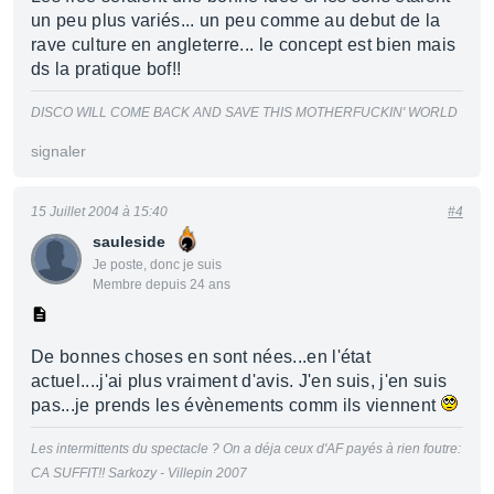
un peu plus variés... un peu comme au debut de la
rave culture en angleterre... le concept est bien mais
ds la pratique bof!!
DISCO WILL COME BACK AND SAVE THIS MOTHERFUCKIN' WORLD
signaler
15 Juillet 2004 à 15:40
#4
sauleside
Je poste, donc je suis
Membre depuis 24 ans
De bonnes choses en sont nées...en l'état
actuel....j'ai plus vraiment d'avis. J'en suis, j'en suis
pas...je prends les évènements comm ils viennent
Les intermittents du spectacle ? On a déja ceux d'AF payés à rien foutre:
CA SUFFIT!! Sarkozy - Villepin 2007