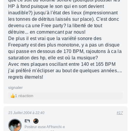
HP à fond puisque le son qui en sort devient
inaudible?) jusqu'à l'état des lieux (impressionnant
les tonnes de détritus laissés sur place). C'est donc
devenu ca une Free party? la liberté de tout
détruire... en commencant par nous!
De plus il est vrai que la variété sonore des
Freeparty est des plus monotone, y a pas un disque
qui passe en dessous de 170 BPM, rajoutons à ca la
saturation des hp, elle est où la musique?
Avec mes plaques oscillant entre 140 et 165 BPM
j'ai préféré m'éclipser au bout de quelques années....
regrets éternels!
signaler
1 réaction
15 Juillet 2004 à 22:40
#17
E*t
Posteur·euse AFfranchi·e