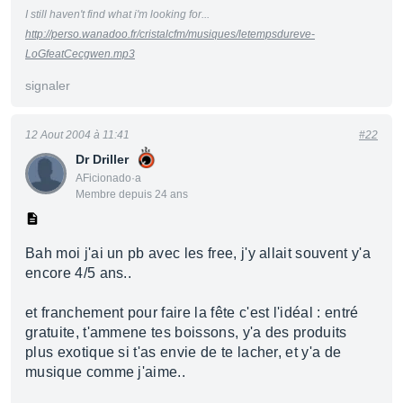
I still haven't find what i'm looking for...
http://perso.wanadoo.fr/cristalcfm/musiques/letempsdureve-
LoGfeatCecgwen.mp3
signaler
12 Aout 2004 à 11:41
#22
Dr Driller
AFicionado·a
Membre depuis 24 ans
Bah moi j'ai un pb avec les free, j'y allait souvent y'a
encore 4/5 ans..
et franchement pour faire la fête c'est l'idéal : entré
gratuite, t'ammene tes boissons, y'a des produits
plus exotique si t'as envie de te lacher, et y'a de
musique comme j'aime..