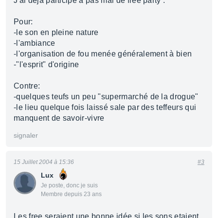
J'ai déjà participé à pas mal de free party :
Pour:
-le son en pleine nature
-l'ambiance
-l'organisation de fou menée généralement à bien
-"l'esprit" d'origine
Contre:
-quelques teufs un peu "supermarché de la drogue"
-le lieu quelque fois laissé sale par des teffeurs qui
manquent de savoir-vivre
signaler
15 Juillet 2004 à 15:36
#3
Lux
Je poste, donc je suis
Membre depuis 23 ans
Les free seraient une bonne idée si les sons etaient