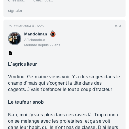
Chez moi...
Chez nous...
signaler
15 Juillet 2004 à 16:26
#14
Mandolman
AFicionado·a
Membre depuis 22 ans
L'agriculteur
Vindiou, Germaine viens voir. Y a des singes dans le
champ d'maïs qui s'cognent la tête dans des
cageots. J'vais t'defoncer le tout a coup d'tracteur !
Le teufeur snob
Nan, moi j'y vais plus dans ces raves là. Trop connu,
on se melange avec les proletaires, et ça se voit
dans leur habit, qu'ils n'ont pas de classe. D'ailleurs,