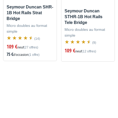
Seymour Duncan SHR-
Seymour Duncan
1B Hot Rails Strat
STHR-1B Hot Rails
Bridge
Tele Bridge
Micro doubles au format
Micro doubles au format
simple
simple
(14)
(9)
109 €
neuf
(27 offres)
109 €
neuf
(12 offres)
75 €
d'occasion
(1 offre)