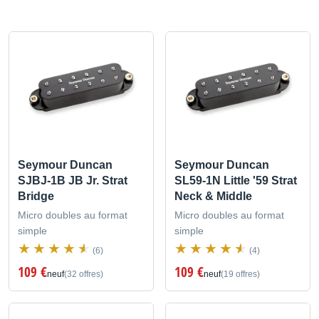
Seymour Duncan
Seymour Duncan
SJBJ-1B JB Jr. Strat
SL59-1N Little '59 Strat
Bridge
Neck & Middle
Micro doubles au format
Micro doubles au format
simple
simple
(6)
(4)
109 €
109 €
neuf
(32 offres)
neuf
(19 offres)