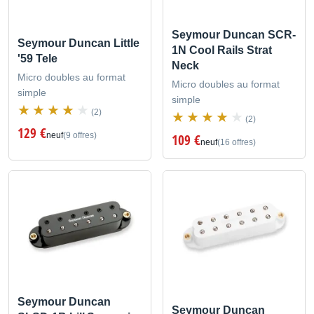
Seymour Duncan SCR-
Seymour Duncan Little
1N Cool Rails Strat
'59 Tele
Neck
Micro doubles au format
Micro doubles au format
simple
simple
(2)
(2)
129 €
neuf
(9 offres)
109 €
neuf
(16 offres)
Seymour Duncan
Seymour Duncan