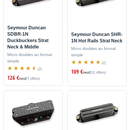
Seymour Duncan
SDBR-1N
Seymour Duncan SHR-
Duckbuckers Strat
1N Hot Rails Strat Neck
Neck & Middle
Micro doubles au format
Micro doubles au format
simple
simple
(2)
(2)
109 €
neuf
(31 offres)
126 €
neuf
(7 offres)