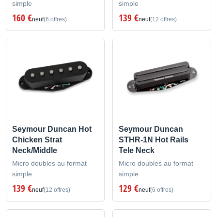
simple
simple
160 €
139 €
neuf
(6 offres)
neuf
(12 offres)
Seymour Duncan Hot
Seymour Duncan
Chicken Strat
STHR-1N Hot Rails
Neck/Middle
Tele Neck
Micro doubles au format
Micro doubles au format
simple
simple
139 €
129 €
neuf
(12 offres)
neuf
(6 offres)