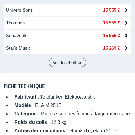
Univers Sons
15 555 €
Thomann
15 555 €
SonoVente
15 555 €
Star's Music
15 269 €
Voir les 4 offres
FICHE TECHNIQUE
Fabricant :
Telefunken Elektroakustik
Modèle :
ELA M 251E
Catégorie :
Micros statiques à tube à large membrane
Poids du colis :
12.3 kg
Autres dénominations :
elam251e, ela m 251 e,