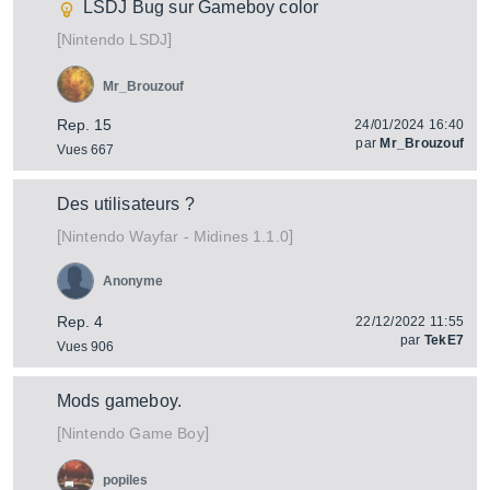
LSDJ Bug sur Gameboy color
[
]
LSDJ
Nintendo
Mr_Brouzouf
Rep. 15
24/01/2024 16:40
par
Mr_Brouzouf
Vues 667
Des utilisateurs ?
[
]
Wayfar - Midines 1.1.0
Nintendo
Anonyme
Rep. 4
22/12/2022 11:55
par
TekE7
Vues 906
Mods gameboy.
[
]
Game Boy
Nintendo
popiles