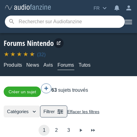
FR
Forums Nintendo
(32)
Produits
News
Avis
Forums
Tutos
63
sujets trouvés
Créer un sujet
Catégories
Filtrer
Effacer les filtres
1
2
3