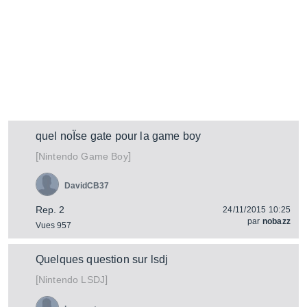
quel noÏse gate pour la game boy
[
]
Game Boy
Nintendo
DavidCB37
Rep. 2
24/11/2015 10:25
par
nobazz
Vues 957
Quelques question sur lsdj
[
]
LSDJ
Nintendo