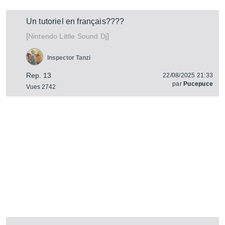
Un tutoriel en français????
[
]
Little Sound Dj
Nintendo
Inspector Tanzi
Rep. 13
22/08/2025 21:33
par
Pucepuce
Vues 2742