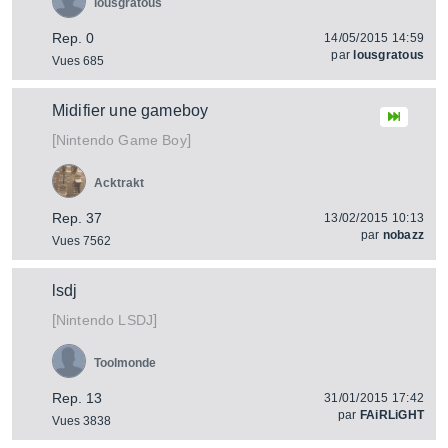
lousgratous
Rep. 0
14/05/2015 14:59
par
lousgratous
Vues 685
Midifier une gameboy
[
]
Game Boy
Nintendo
Acktrakt
Rep. 37
13/02/2015 10:13
par
nobazz
Vues 7562
lsdj
[
]
LSDJ
Nintendo
Toolmonde
Rep. 13
31/01/2015 17:42
par
FAiRLiGHT
Vues 3838