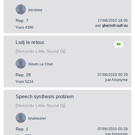
paranoy
Rep. 7
17/06/2010 18:05
par
ghettofroufrou
Vues 4390
Lsdj le retour.
[
]
Little Sound Dj
Nintendo
Goum Le Chat
Rep. 28
07/06/2010 00:29
par
Anonyme
Vues 5224
Speech synthesis problem
[
]
Little Sound Dj
Nintendo
braineater
Rep. 1
07/06/2010 00:28
par
Anonyme