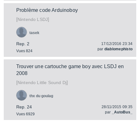
Problème code Arduinoboy
[
]
LSDJ
Nintendo
tasek
Rep. 2
17/12/2016 23:34
par
diablomephisto
Vues 824
Trouver une cartouche game boy avec LSDJ en
2008
[
]
Little Sound Dj
Nintendo
thx du goulag
Rep. 24
28/11/2015 09:35
par
_AutoBus_
Vues 6929