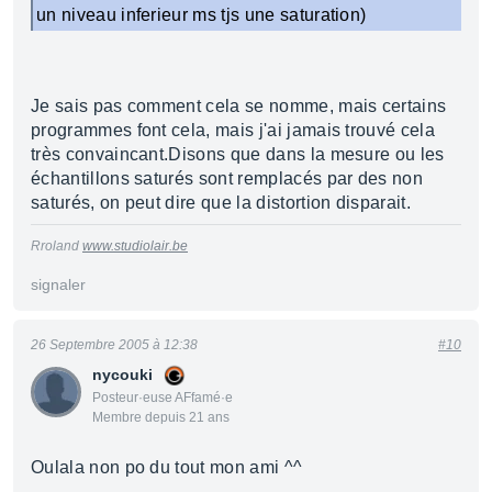
un niveau inferieur ms tjs une saturation)
Je sais pas comment cela se nomme, mais certains
programmes font cela, mais j'ai jamais trouvé cela
très convaincant.Disons que dans la mesure ou les
échantillons saturés sont remplacés par des non
saturés, on peut dire que la distortion disparait.
Rroland
www.studiolair.be
signaler
26 Septembre 2005 à 12:38
#10
nycouki
Posteur·euse AFfamé·e
Membre depuis 21 ans
Oulala non po du tout mon ami ^^