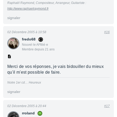
Raphaël Raymond, Compositeur, Arrangeur, Guitariste :
http://www.raphaelraymond.fr
signaler
02 Décembre 2005 à 10:58
#16
fredo68
Nouvel·le AFfilié·e
Membre depuis 21 ans
Merci de vos réponses, je vais bidouiller du mieux
qu'il m'est possible de faire.
Notre 1er cd… Heureux
signaler
02 Décembre 2005 à 20:44
#17
rroland