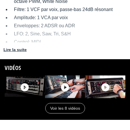
octave PWM, White Noise
Filtre: 1 VCF par voix, passe-bas 24dB résonant
Amplitude: 1 VCA par voix
Enveloppes: 2 ADSR ou ADR
LFO: 2, Sine, Saw, Tri, S&H
Control: MIDI
Lire la suite
Arpégiateur/Sequenceur: Oui
Mémoires: Oui
VIDÉOS
Clavier: VPK-5, 61 notes (en option)
Commercialisation: 1983 à 1986
Voir les 8 vidéos