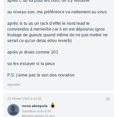
après c du va pour les trois, on s'y retrouve
au niveau son, ma préférence va nettement au virus
après si tu as un rack d'effet le nord lead te
conviendra à merveille car il en est dépourvu (gros
foutage de gueule quand même de ne pas mettre ne
serait ce qu'un delai et/ou reverb)
après je dirais comme 101
va les essayer si tu peux
P.S: j'aime pas le son des novation
signaler
22 Février 2005 à 14:29
#4
nova akropola
Squatteur·euse d’AF
Membre depuis 22 ans