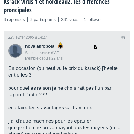
Ksrack virus 1 et nordlead2. les differences
proncipales
3 réponses
3 participants
231 vues
1 follower
22 Février 2005 à 14:17
#1
nova akropola
Squatteur·euse d’AF
Membre depuis 22 ans
En occasion (ou neuf vu le prix du ksrack) j'hesite
entre les 3
pour quelles raison je ne choisirait pas l'un par
rapport l'autre???
en claire leurs avantages sachant que
j'ai d'autre machines pour les epauler
que je cherche un va (nayant pas les moyens (ni la