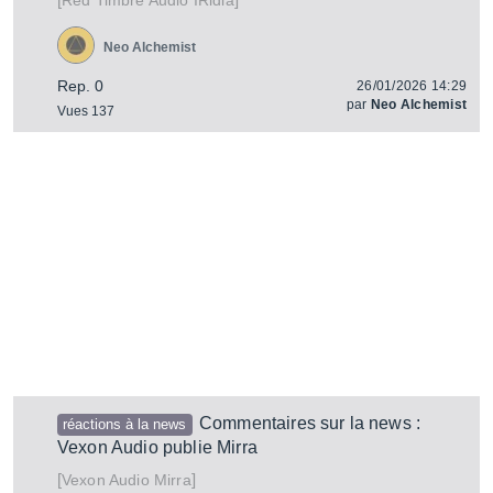
IRidia
Red Timbre Audio
Neo Alchemist
Rep. 0
26/01/2026 14:29
par
Neo Alchemist
Vues 137
Commentaires sur la news :
réactions à la news
Vexon Audio publie Mirra
[
]
Mirra
Vexon Audio