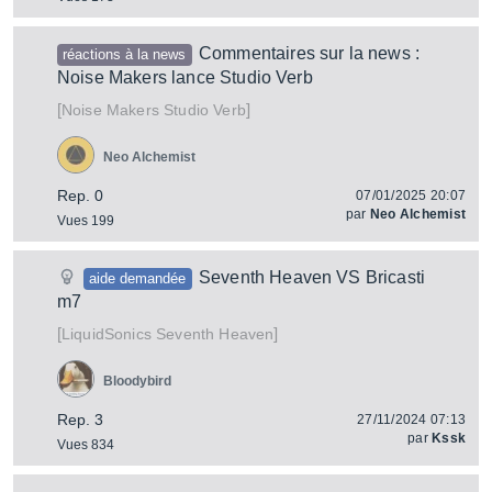
Commentaires sur la news :
réactions à la news
Noise Makers lance Studio Verb
[
]
Studio Verb
Noise Makers
Neo Alchemist
Rep. 0
07/01/2025 20:07
par
Neo Alchemist
Vues 199
Seventh Heaven VS Bricasti
aide demandée
m7
[
]
Seventh Heaven
LiquidSonics
Bloodybird
Rep. 3
27/11/2024 07:13
par
Kssk
Vues 834