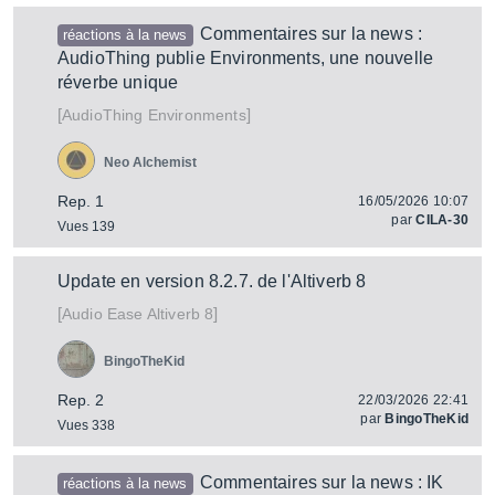
Commentaires sur la news :
réactions à la news
AudioThing publie Environments, une nouvelle
réverbe unique
[
]
Environments
AudioThing
Neo Alchemist
Rep. 1
16/05/2026 10:07
par
CILA-30
Vues 139
Update en version 8.2.7. de l'Altiverb 8
[
]
Altiverb 8
Audio Ease
BingoTheKid
Rep. 2
22/03/2026 22:41
par
BingoTheKid
Vues 338
Commentaires sur la news : IK
réactions à la news