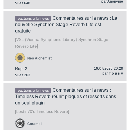
par
Anonyme
Vues 648
Commentaires sur la news : La
réactions à la news
nouvelle Synchron Stage Reverb Lite est
gratuite
[
Synchron Stage
VSL (Vienna Symphonic Library)
]
Reverb Lite
Neo Alchemist
Rep. 2
19/07/2025 20:28
par
T o p s y
Vues 263
Commentaires sur la news :
réactions à la news
Timeless Reverb réunit plaques et ressorts dans
un seul plugin
[
]
Timeless Reverb
Lostin70's
Coramel