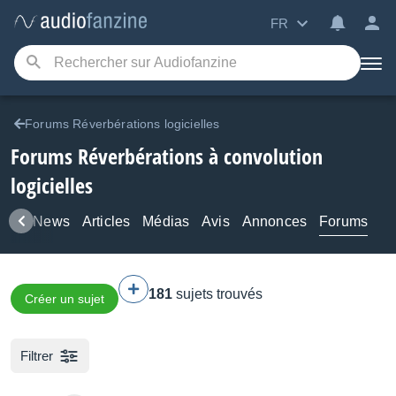
FR
Forums Réverbérations logicielles
Forums Réverbérations à convolution
logicielles
uits
News
Articles
Médias
Avis
Annonces
Forums
181
sujets trouvés
Créer un sujet
Filtrer