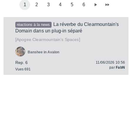
1
2
3
4
5
6
La réverbe du Clearmountain's
réactions à la news
Domain dans un plug-in séparé
[
]
Clearmountain’s Spaces
Apogee
Banshee in Avalon
Rep. 6
11/06/2026 10:56
par
FabN
Vues 691