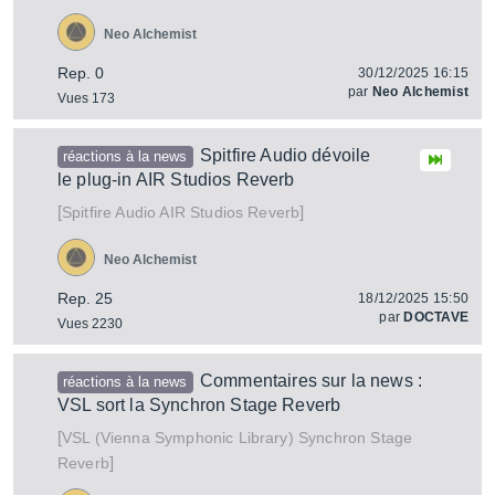
Neo Alchemist
Rep. 0
30/12/2025 16:15
par
Neo Alchemist
Vues 173
Spitfire Audio dévoile
réactions à la news
le plug-in AIR Studios Reverb
[
]
AIR Studios Reverb
Spitfire Audio
Neo Alchemist
Rep. 25
18/12/2025 15:50
par
DOCTAVE
Vues 2230
Commentaires sur la news :
réactions à la news
VSL sort la Synchron Stage Reverb
[
Synchron Stage
VSL (Vienna Symphonic Library)
]
Reverb