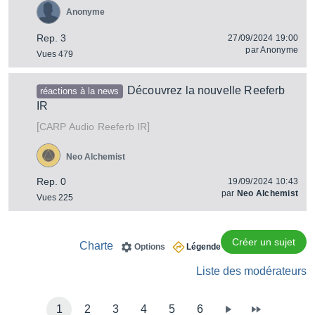
Anonyme
Rep. 3
27/09/2024 19:00
par
Anonyme
Vues 479
Découvrez la nouvelle Reeferb
réactions à la news
IR
[
]
Reeferb IR
CARP Audio
Neo Alchemist
Rep. 0
19/09/2024 10:43
par
Neo Alchemist
Vues 225
Créer un sujet
Charte
Options
Légende
Liste des modérateurs
1
2
3
4
5
6