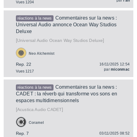
par
i'an
Vues 1204
Commentaires sur la news :
réactions à la news
Universal Audio annonce Ocean Way Studios
Deluxe
[
]
Ocean Way Studios Deluxe
Universal Audio
Neo Alchemist
Rep. 22
16/11/2025 12:54
par
miconmac
Vues 1217
Commentaires sur la news :
réactions à la news
CADET : la réverb qui transforme vos sons en
espaces multidimensionnels
[
]
CADET
Acustica Audio
Coramel
Rep. 7
03/11/2025 08:52