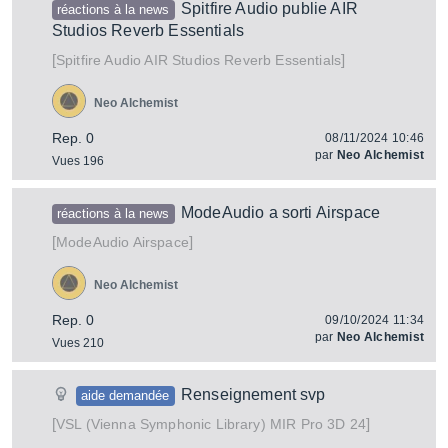
Spitfire Audio publie AIR
réactions à la news
Studios Reverb Essentials
[
]
AIR Studios Reverb Essentials
Spitfire Audio
Neo Alchemist
Rep. 0
08/11/2024 10:46
par
Neo Alchemist
Vues 196
ModeAudio a sorti Airspace
réactions à la news
[
]
Airspace
ModeAudio
Neo Alchemist
Rep. 0
09/10/2024 11:34
par
Neo Alchemist
Vues 210
Renseignement svp
aide demandée
[
]
MIR Pro 3D 24
VSL (Vienna Symphonic Library)