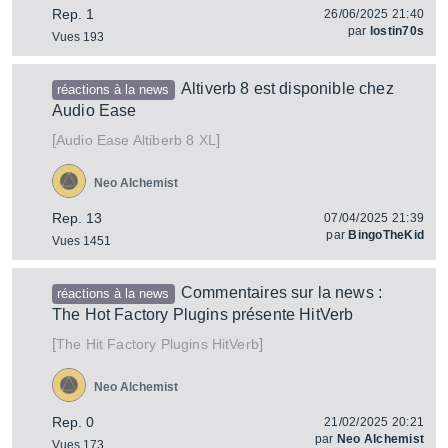
Rep. 1
26/06/2025 21:40
par
lostin70s
Vues 193
Altiverb 8 est disponible chez
réactions à la news
Audio Ease
[
]
Altiberb 8 XL
Audio Ease
Neo Alchemist
Rep. 13
07/04/2025 21:39
par
BingoTheKid
Vues 1451
Commentaires sur la news :
réactions à la news
The Hot Factory Plugins présente HitVerb
[
]
HitVerb
The Hit Factory Plugins
Neo Alchemist
Rep. 0
21/02/2025 20:21
par
Neo Alchemist
Vues 173