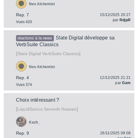
Neo Alchemist
Rep. 7
15/12/2025 20:27
par
RdjpR
Vues 420
Slate Digital développe sa
réactions à la news
VerbSuite Classics
[
]
VerbSuite Classics
Slate Digital
Neo Alchemist
Rep. 4
12/12/2025 21:21
par
Gam
Vues 374
Choix intéressant ?
[
]
Seventh Heaven
LiquidSonics
Kazh_
Rep. 9
26/11/2025 09:08