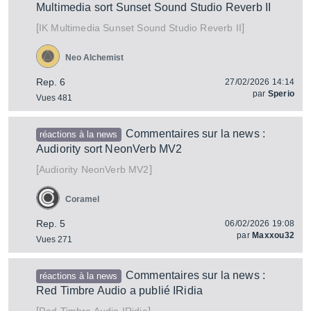
Multimedia sort Sunset Sound Studio Reverb II
[
]
Sunset Sound Studio Reverb II
IK Multimedia
Neo Alchemist
Rep. 6
27/02/2026 14:14
par
Sperio
Vues 481
Commentaires sur la news :
réactions à la news
Audiority sort NeonVerb MV2
[
]
NeonVerb MV2
Audiority
Coramel
Rep. 5
06/02/2026 19:08
par
Maxxou32
Vues 271
Commentaires sur la news :
réactions à la news
Red Timbre Audio a publié IRidia
[
]