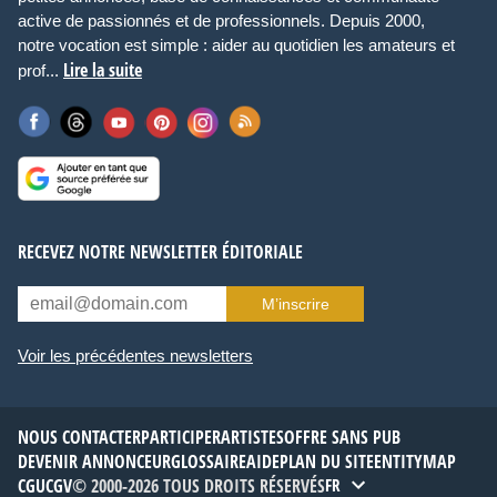
active de passionnés et de professionnels. Depuis 2000,
notre vocation est simple : aider au quotidien les amateurs et
Lire la suite
prof...
RECEVEZ NOTRE NEWSLETTER ÉDITORIALE
M’inscrire
Voir les précédentes newsletters
NOUS CONTACTER
PARTICIPER
ARTISTES
OFFRE SANS PUB
DEVENIR ANNONCEUR
GLOSSAIRE
AIDE
PLAN DU SITE
ENTITYMAP
CGU
CGV
© 2000-2026 TOUS DROITS RÉSERVÉS
FR