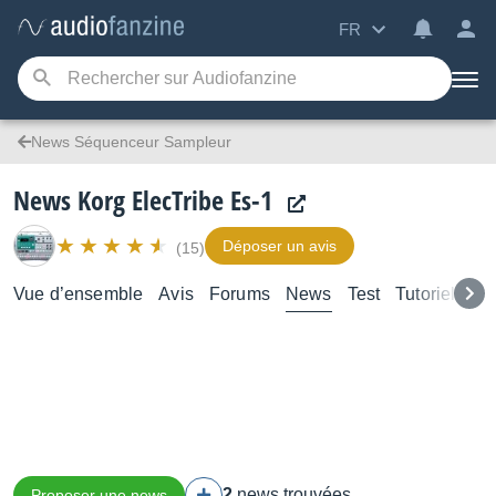
FR
News Séquenceur Sampleur
News Korg ElecTribe Es-1
Déposer un avis
(15)
Vue d’ensemble
Avis
Forums
News
Test
Tutoriels
2
news trouvées
Proposer une news