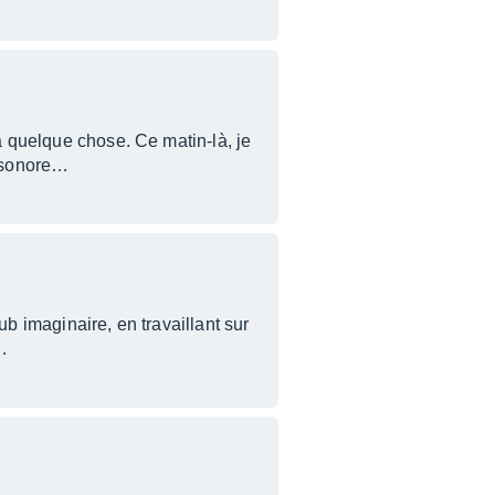
 à quelque chose. Ce matin-là, je
e sonore…
ub imaginaire, en travaillant sur
s…