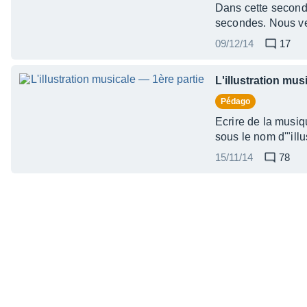
Dans cette seconde
secondes. Nous ver
09/12/14
17
L'illustration mus
Pédago
Ecrire de la musiq
sous le nom d'"illu
15/11/14
78