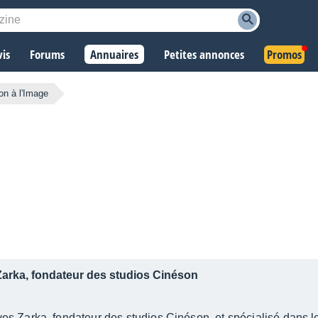
vis
Forums
Annuaires
Petites annonces
Promos
on à l'Image
Zarka, fondateur des studios Cinéson
es Zarka, fondateur des studios Cinéson, et spécialisé dans 