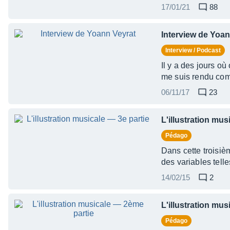
17/01/21
88
Interview de Yoan
Interview / Podcast
Il y a des jours où
me suis rendu com
06/11/17
23
L'illustration mus
Pédago
Dans cette troisièm
des variables tell
14/02/15
2
L'illustration mu
Pédago