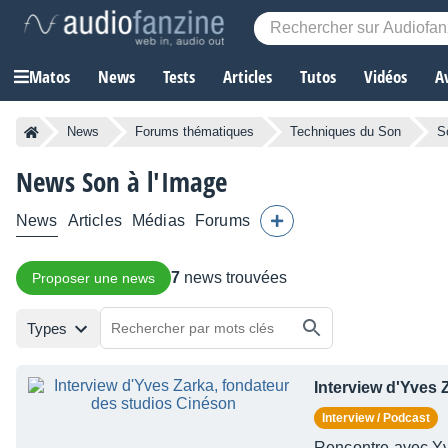
Matos
News
Tests
Articles
Tutos
Vidéos
A
News
Forums thématiques
Techniques du Son
S
News Son à l'Image
News
Articles
Médias
Forums
7
news trouvées
Proposer une news
Types
Interview d'Yves 
Interview / Podcast
Rencontre avec Yv