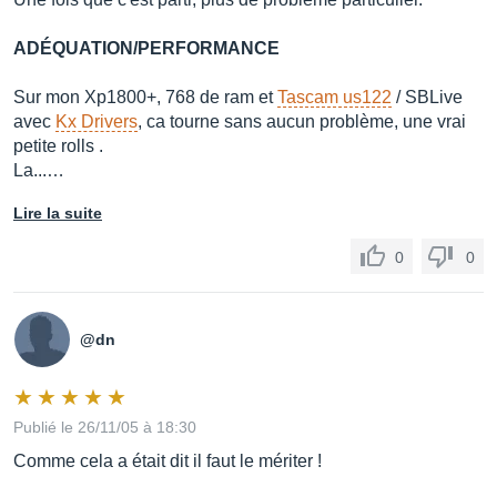
ADÉQUATION/PERFORMANCE
Sur mon Xp1800+, 768 de ram et
Tascam us122
/ SBLive
avec
Kx Drivers
, ca tourne sans aucun problème, une vrai
petite rolls .
La...…
Lire la suite
0
0
@dn
Publié le 26/11/05 à 18:30
Comme cela a était dit il faut le mériter !