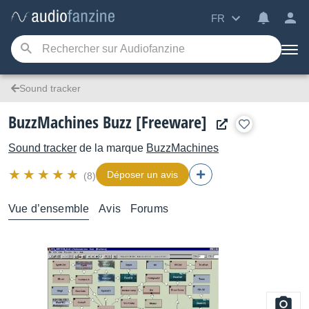
FR
Sound tracker
BuzzMachines Buzz [Freeware]
Sound tracker
de la marque
BuzzMachines
Déposer un avis
(8)
Vue d’ensemble
Avis
Forums