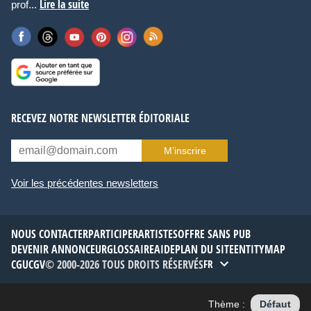
Lire la suite
prof...
RECEVEZ NOTRE NEWSLETTER ÉDITORIALE
M’inscrire
Voir les précédentes newsletters
NOUS CONTACTER
PARTICIPER
ARTISTES
OFFRE SANS PUB
DEVENIR ANNONCEUR
GLOSSAIRE
AIDE
PLAN DU SITE
ENTITYMAP
CGU
CGV
© 2000-2026 TOUS DROITS RÉSERVÉS
FR
Thème :
Défaut