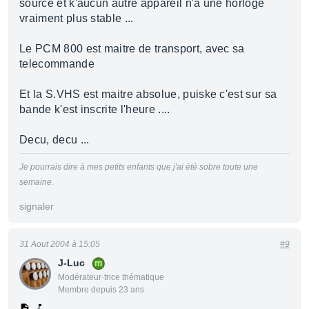
source et k'aucun autre appareil n'a une horloge
vraiment plus stable ...
Le PCM 800 est maitre de transport, avec sa
telecommande
Et la S.VHS est maitre absolue, puiske c'est sur sa
bande k'est inscrite l'heure ....
Decu, decu ...
Je pourrais dire à mes petits enfants que j'ai été sobre toute une
semaine.
signaler
31 Aout 2004 à 15:05
#9
J-Luc
Modérateur·trice thématique
Membre depuis 23 ans