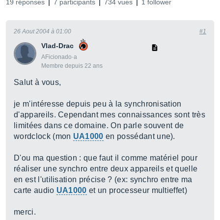
19 réponses
7 participants
734 vues
1 follower
26 Aout 2004 à 01:00
#1
Vlad-Drac
AFicionado·a
Membre depuis 22 ans
Salut à vous,
je m'intéresse depuis peu à la synchronisation
d'appareils. Cependant mes connaissances sont très
limitées dans ce domaine. On parle souvent de
wordclock (mon
UA1000
en possédant une).
D'ou ma question : que faut il comme matériel pour
réaliser une synchro entre deux appareils et quelle
en est l'utilisation précise ? (ex: synchro entre ma
carte audio
UA1000
et un processeur multieffet)
merci.