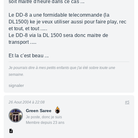
soit maitre d'heure dans ce cas ...
Le DD-8 a une formidable telecommande (la
DL1500) ke je veux utiliser aussi pour faire play, rec
et tout, et tout .....
Le DD-8
via
la DL 1500 sera donc maitre de
transport .....
Et la c'est beau ...
Je pourrais dire à mes petits enfants que j'ai été sobre toute une
semaine.
signaler
26 Aout 2004 à 22:08
#5
Green Saree
Je poste, donc je suis
Membre depuis 23 ans