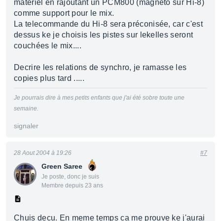
materiel en rajoutant un PCM800 (magnéto sur Hi-8)
comme support pour le mix.
La telecommande du Hi-8 sera préconisée, car c'est
dessus ke je choisis les pistes sur lekelles seront
couchées le mix....
Decrire les relations de synchro, je ramasse les
copies plus tard .....
Je pourrais dire à mes petits enfants que j'ai été sobre toute une
semaine.
signaler
28 Aout 2004 à 19:26
#7
Green Saree
Je poste, donc je suis
Membre depuis 23 ans
Chuis decu. En meme temps ca me prouve ke j'aurai