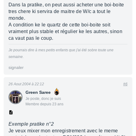
Dans la pratike, on peut aussi acheter une boi-boite
tres chere ki servira de maitre de W/c a tout le
monde.
A condition ke le quartz de cette boi-boite soit
vraiment plus stable et régulier ke les autres, sinon
ca vaut pas le coup.
Je pourrais dire à mes petits enfants que j'ai été sobre toute une
semaine.
signaler
26 Aout 2004 à 22:12
#6
Green Saree
Je poste, donc je suis
Membre depuis 23 ans
Exemple pratike n°2
Je veux mixer mon enregistrement avec le meme