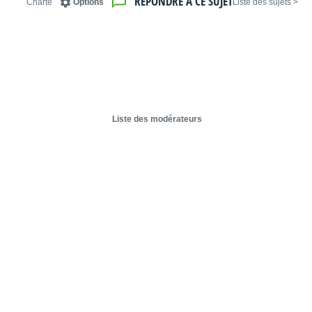
RÉPONDRE À CE SUJET
Charte
Options
< Liste des sujets
Liste des modérateurs