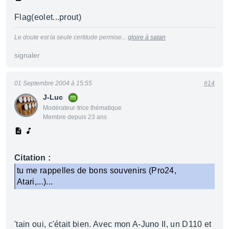
Flag(eolet...prout)
Le doute est la seule certitude permise...
gloire à satan
signaler
01 Septembre 2004 à 15:55
#14
J-Luc
Modérateur·trice thématique
Membre depuis 23 ans
Citation :
tu me rappelles de bons souvenirs (Pro24,
Atari,...)...
'tain oui, c'était bien. Avec mon A-Juno II, un D110 et