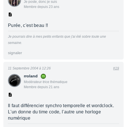
Je poste, donc je suis
Membre depuis 23 ans
Purée, c'est beau !!
Je pourrais dire à mes petits enfants que j'ai été sobre toute une
semaine.
signaler
11 Septembre 2004 à 12:26
#19
rroland
Modérateur·trice thématique
Membre depuis 21 ans
Il faut différencier synchro temporelle et wordclock.
L'un donne du time code, l'autre une horloge
numérique