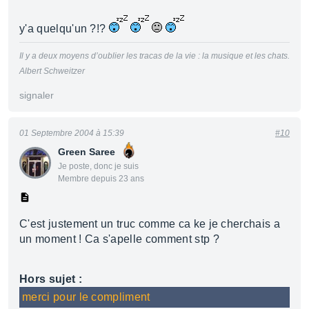
y'a quelqu'un ?!?
Il y a deux moyens d’oublier les tracas de la vie : la musique et les chats.
Albert Schweitzer
signaler
01 Septembre 2004 à 15:39
#10
Green Saree
Je poste, donc je suis
Membre depuis 23 ans
C'est justement un truc comme ca ke je cherchais a
un moment ! Ca s'apelle comment stp ?
Hors sujet :
merci pour le compliment