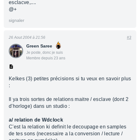
esclacve,....
@+
signaler
26 Aout 2004 à 21:56
#3
Green Saree
Je poste, donc je suis
Membre depuis 23 ans
Kelkes (3) petites précisions si tu veux en savoir plus
:
Il ya trois sortes de relations maitre / esclave (dont 2
d'horloge) dans un studio :
a/ relation de Wdclock
C'est la relation ki definit le decoupage en samples
de tes sons (necessaire a la conversion / lecture /