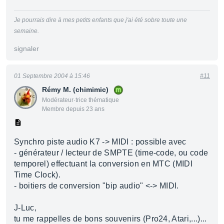
Je pourrais dire à mes petits enfants que j'ai été sobre toute une
semaine.
signaler
01 Septembre 2004 à 15:46
#11
Rémy M. (chimimic)
Modérateur·trice thématique
Membre depuis 23 ans
Synchro piste audio K7 -> MIDI : possible avec
- générateur / lecteur de SMPTE (time-code, ou code
temporel) effectuant la conversion en MTC (MIDI
Time Clock).
- boitiers de conversion "bip audio" <-> MIDI.
J-Luc,
tu me rappelles de bons souvenirs (Pro24, Atari,...)...