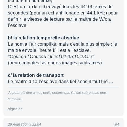
ecriture en numérike).
C'est un top ki est envoyé tous les 44100 emes de
secondes (pour un echantillonage en 44.1 kHz) pour
definir la vitesse de lecture par le maitre de W/c a
l'esclave.
b/ la relation temporelle absolue
Le nom a l'air compliké, mais c'est la plus simple : le
maitre envoie l'heure k'il est a l'esclave.
"Coucou ! Coucou ! Il est 01:05:10:23.5 !"
(heure:minutes:secondes:images.subframes)
c/ la relation de transport
Le maitre dit a l'esclave dans kel sens il faut lire ...
Je pourrais dire à mes petits enfants que j'ai été sobre toute une
semaine.
signaler
26 Aout 2004 à 22:04
#4