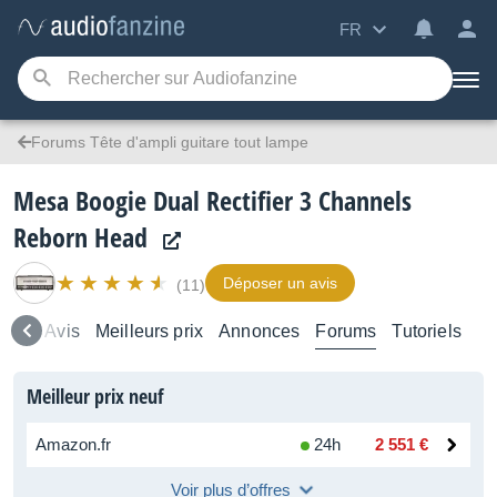
FR
Forums Tête d'ampli guitare tout lampe
Mesa Boogie Dual Rectifier 3 Channels
Reborn Head
Déposer un avis
(11)
mble
Avis
Meilleurs prix
Annonces
Forums
Tutoriels
Meilleur prix neuf
Amazon.fr
24h
2 551 €
Voir plus d’offres