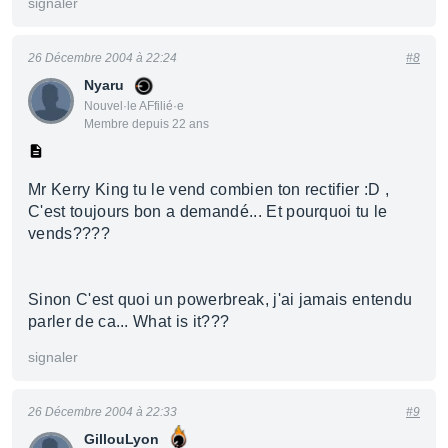
signaler
26 Décembre 2004 à 22:24
#8
Nyaru
Nouvel·le AFfilié·e
Membre depuis 22 ans
Mr Kerry King tu le vend combien ton rectifier :D ,
C'est toujours bon a demandé... Et pourquoi tu le
vends????
Sinon C'est quoi un powerbreak, j'ai jamais entendu
parler de ca... What is it???
signaler
26 Décembre 2004 à 22:33
#9
GillouLyon