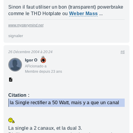
Sinon il faut utiliser un bon (transparent) powerbrake
comme le THD Hotplate ou
Weber Mass
...
www.mysterymind.net
signaler
26 Décembre 2004 à 20:24
#6
Igor O
AFicionado·a
Membre depuis 23 ans
Citation :
la Single rectifier a 50 Watt, mais y a que un canal
La single a 2 canaux, et la dual 3.