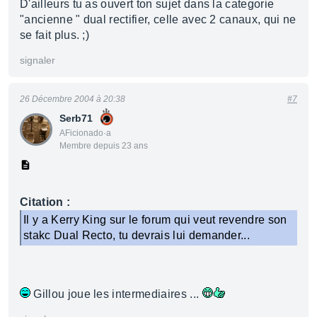
D'ailleurs tu as ouvert ton sujet dans la categorie
"ancienne " dual rectifier, celle avec 2 canaux, qui ne
se fait plus. ;)
signaler
26 Décembre 2004 à 20:38
#7
Serb71
AFicionado·a
Membre depuis 23 ans
Citation :
Il y a Kerry King sur le forum qui veut revendre son
stakc Dual Recto, tu devrais lui demander...
Gillou joue les intermediaires ...