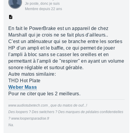
Je poste, donc je suis
Membre depuis 22 ans
En fait le PowerBrake est un appareil de chez
Marshall qui je crois ne se fait plus d'ailleurs..
C'est un atténuateur qui se branche entre les sorties
HP d'un ampli et le baffle, ce qui permet de jouer
l'ampli à bloc sans se casser les oreilles et en
permettant à l'ampli de "respirer" en ayant un volume
sonore réglable et surtout gérable.
Autre matos similaire:
THD Hot Plate
Weber Mass
Pour ne citer que les 2 meilleurs.
www.audiotubetech.com , que du matos de ouf...!
Des loopers ? Des switchers ? Des marques de pédales confidentielles
? www.loopersparadise.fr
Na.