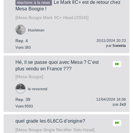
Le Mark IIC+ est de retour chez
réactions à la news
Mesa Boogie !
[
]
Mark IIC+ Head (2024)
Mesa Boogie
Hushman
Rep. 4
20/11/2024 20:23
par
Sonoita
Vues 383
Hé, il se passe quoi avec Mesa ? C'est
plus vendu en France ???
[
]
Mesa Boogie
le reverend
Rep. 39
12/04/2024 16:06
par
Jx3
Vues 9593
quel grade les 6L6CG d'origine?
[
]
Single Rectifier Solo Head
Mesa Boogie