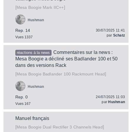
[
]
Mark IIC++
Mesa Boogie
Hushman
Rep. 14
30/07/2025 11:41
par
Schatz
Vues 1337
Commentaires sur la news :
réactions à la news
Mesa Boogie a décliné ses Badlander 100 et 50
dans des versions Rack
[
]
Badlander 100 Rackmount Head
Mesa Boogie
Hushman
Rep. 0
24/07/2025 11:03
par
Hushman
Vues 167
Manuel français
[
]
Dual Rectifier 3 Channels Head
Mesa Boogie