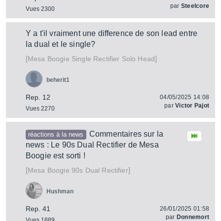
par
Steelcore
Vues 2300
Y a t'il vraiment une difference de son lead entre
la dual et le single?
[
]
Single Rectifier Solo Head
Mesa Boogie
beherit1
Rep. 12
04/05/2025 14:08
par
Victor Pajot
Vues 2270
Commentaires sur la
réactions à la news
news : Le 90s Dual Rectifier de Mesa
Boogie est sorti !
[
]
90s Dual Rectifier
Mesa Boogie
Hushman
Rep. 41
26/01/2025 01:58
par
Donnemort
Vues 1889