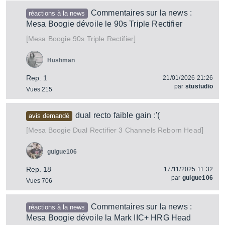
Commentaires sur la news :
réactions à la news
Mesa Boogie dévoile le 90s Triple Rectifier
[
]
90s Triple Rectifier
Mesa Boogie
Hushman
Rep. 1
21/01/2026 21:26
par
stustudio
Vues 215
dual recto faible gain :'(
avis demandé
[
]
Dual Rectifier 3 Channels Reborn Head
Mesa Boogie
guigue106
Rep. 18
17/11/2025 11:32
par
guigue106
Vues 706
Commentaires sur la news :
réactions à la news
Mesa Boogie dévoile la Mark IIC+ HRG Head