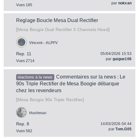
par
nokxan
Vues 185
Reglage Boucle Mesa Dual Rectifier
[
]
Dual Rectifier 3 Channels Head
Mesa Boogie
Vincent - ALPFV
Rep. 11
05/04/2026 15:53
par
guigue106
Vues 2714
Commentaires sur la news : Le
réactions à la news
90s Triple Rectifier de Mesa Boogie débarque
chez les revendeurs
[
]
90s Triple Rectifier
Mesa Boogie
Hushman
Rep. 8
14/03/2026 04:44
par
Tom.G05
Vues 582