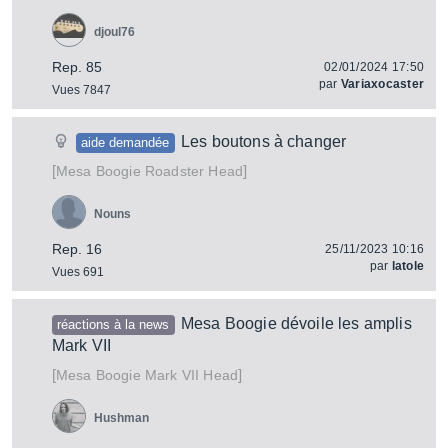
djoul76
Rep. 85
02/01/2024 17:50
par
Variaxocaster
Vues 7847
Les boutons à changer
aide demandée
[
]
Roadster Head
Mesa Boogie
Nouns
Rep. 16
25/11/2023 10:16
par
latole
Vues 691
Mesa Boogie dévoile les amplis
réactions à la news
Mark VII
[
]
Mark VII Head
Mesa Boogie
Hushman