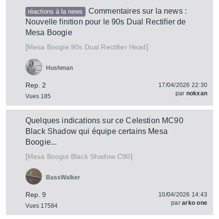
Commentaires sur la news :
réactions à la news
Nouvelle finition pour le 90s Dual Rectifier de
Mesa Boogie
[
]
90s Dual Rectifier Head
Mesa Boogie
Hushman
Rep. 2
17/04/2026 22:30
par
nokxan
Vues 185
Quelques indications sur ce Celestion MC90
Black Shadow qui équipe certains Mesa
Boogie...
[
]
Black Shadow C90
Mesa Boogie
BassWalker
Rep. 9
10/04/2026 14:43
par
arko one
Vues 17584