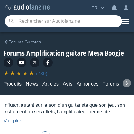
FR
Forums Guitares
Forums Amplification guitare Mesa Boogie
(780)
Produits
News
Articles
Avis
Annonces
Forums
Tuto
Influant autant sur le son d'un guitariste que son jeu, son
instrument ou ses effets, l'amplificateur permet de
sonoriser une guitare électrique ou électroacoustique.
Voir plus
Recourant à diverses technologies (lampes, transistors,
modélisation) et déployant différentes puissances salon