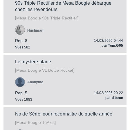
90s Triple Rectifier de Mesa Boogie débarque
chez les revendeurs
[
]
90s Triple Rectifier
Mesa Boogie
Hushman
Rep. 8
14/03/2026 04:44
par
Tom.G05
Vues 582
Le mystere plane.
[
]
V1 Bottle Rocket
Mesa Boogie
Anonyme
Rep. 5
14/02/2026 20:22
par
d boon
Vues 1983
No de Série: pour reconnaitre de quelle année
[
]
TriAxis
Mesa Boogie