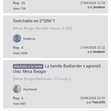
Rep. 11
27/04/2026 21:33
par
jmabate
Vues 709
Switchable en 2*50W ?
[
]
Rectifier Stereo 2:100
Mesa Boogie
fredkron
Rep. 4
27/04/2026 21:11
par
jmabate
Vues 1008
La famille Badlander s'agrandit
réactions à la news
chez Mesa Boogie
[
]
Badlander 25 Combo
Mesa Boogie
Hushman
Rep. 5
19/04/2026 23:20
par
Tom.G05
Vues 687