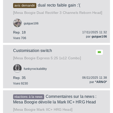
dual recto faible gain :'(
avis demandé
[
]
Dual Rectifier 3 Channels Reborn Head
Mesa Boogie
guigue106
Rep. 18
17/11/2025 11:32
par
guigue106
Vues 706
Customisation switch
[
]
Express 5:25 1x12 Combo
Mesa Boogie
funkyrockability
Rep. 35
06/11/2025 11:38
par
*ARNO*
Vues 9230
Commentaires sur la news :
réactions à la news
Mesa Boogie dévoile la Mark IIC+ HRG Head
[
]
Mark IIC+ HRG Head
Mesa Boogie