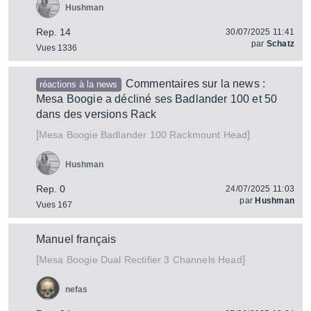
Hushman
Rep. 14
30/07/2025 11:41
par
Schatz
Vues 1336
Commentaires sur la news :
réactions à la news
Mesa Boogie a décliné ses Badlander 100 et 50
dans des versions Rack
[
]
Badlander 100 Rackmount Head
Mesa Boogie
Hushman
Rep. 0
24/07/2025 11:03
par
Hushman
Vues 167
Manuel français
[
]
Dual Rectifier 3 Channels Head
Mesa Boogie
nefas