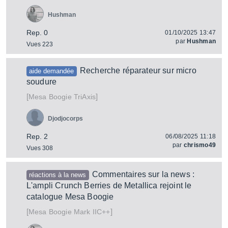
Hushman
Rep. 0
01/10/2025 13:47
par
Hushman
Vues 223
Recherche réparateur sur micro
aide demandée
soudure
[
]
TriAxis
Mesa Boogie
Djodjocorps
Rep. 2
06/08/2025 11:18
par
chrismo49
Vues 308
Commentaires sur la news :
réactions à la news
L'ampli Crunch Berries de Metallica rejoint le
catalogue Mesa Boogie
[
]
Mark IIC++
Mesa Boogie