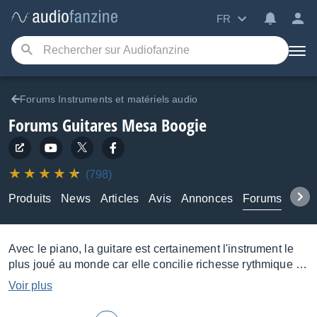
FR
Forums Instruments et matériels audio
Forums Guitares Mesa Boogie
(798)
Produits
News
Articles
Avis
Annonces
Forums
Tuto
Avec le piano, la guitare est certainement l'instrument le
plus joué au monde car elle concilie richesse rythmique et
harmonique tout en restant relativement abordable… et
Voir plus
transportable.
Acoustique
,
électrique
ou
électro-
acoustique
, elle se compose d'un manche fretté et d'une