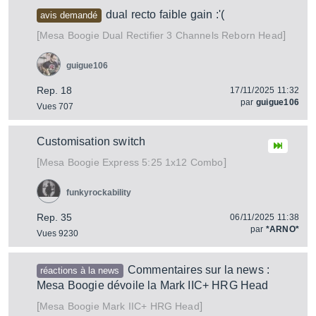
dual recto faible gain :'(
avis demandé
[
]
Dual Rectifier 3 Channels Reborn Head
Mesa Boogie
guigue106
Rep. 18
17/11/2025 11:32
par
guigue106
Vues 707
Customisation switch
[
]
Express 5:25 1x12 Combo
Mesa Boogie
funkyrockability
Rep. 35
06/11/2025 11:38
par
*ARNO*
Vues 9230
Commentaires sur la news :
réactions à la news
Mesa Boogie dévoile la Mark IIC+ HRG Head
[
]
Mark IIC+ HRG Head
Mesa Boogie