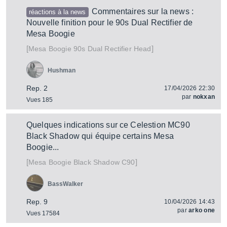
Commentaires sur la news :
réactions à la news
Nouvelle finition pour le 90s Dual Rectifier de
Mesa Boogie
[
]
90s Dual Rectifier Head
Mesa Boogie
Hushman
Rep. 2
17/04/2026 22:30
par
nokxan
Vues 185
Quelques indications sur ce Celestion MC90
Black Shadow qui équipe certains Mesa
Boogie...
[
]
Black Shadow C90
Mesa Boogie
BassWalker
Rep. 9
10/04/2026 14:43
par
arko one
Vues 17584