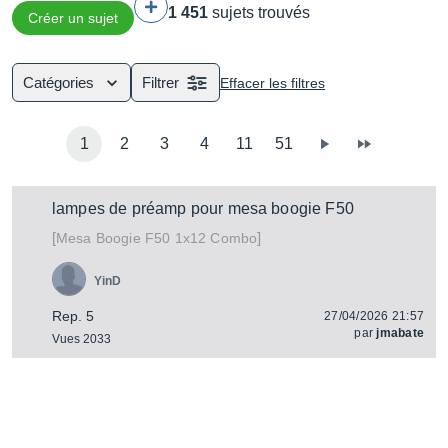
1 451
sujets trouvés
caisse (ou d'une table) de résonance, sur lesquels sont
Créer un sujet
tendues 6 à 12 cordes qu'on pince pour produire du son.
Catégories
Filtrer
Effacer les filtres
1
2
3
4
11
51
lampes de préamp pour mesa boogie F50
[
]
F50 1x12 Combo
Mesa Boogie
YinD
Rep. 5
27/04/2026 21:57
par
jmabate
Vues 2033