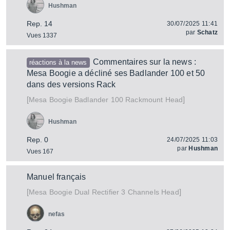
Hushman
Rep. 14
30/07/2025 11:41
par
Schatz
Vues 1337
Commentaires sur la news :
réactions à la news
Mesa Boogie a décliné ses Badlander 100 et 50
dans des versions Rack
[
]
Badlander 100 Rackmount Head
Mesa Boogie
Hushman
Rep. 0
24/07/2025 11:03
par
Hushman
Vues 167
Manuel français
[
]
Dual Rectifier 3 Channels Head
Mesa Boogie
nefas