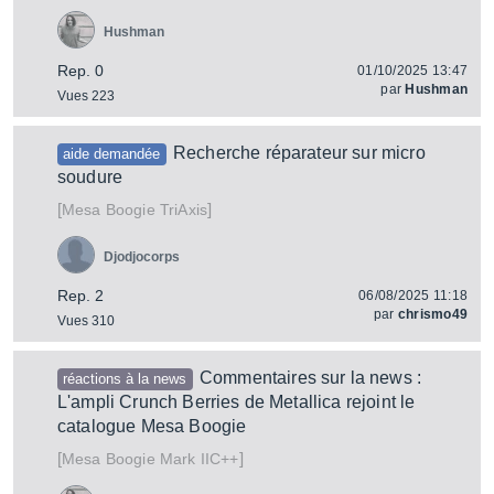
Hushman
Rep. 0
01/10/2025 13:47
par
Hushman
Vues 223
Recherche réparateur sur micro
aide demandée
soudure
[
]
TriAxis
Mesa Boogie
Djodjocorps
Rep. 2
06/08/2025 11:18
par
chrismo49
Vues 310
Commentaires sur la news :
réactions à la news
L'ampli Crunch Berries de Metallica rejoint le
catalogue Mesa Boogie
[
]
Mark IIC++
Mesa Boogie