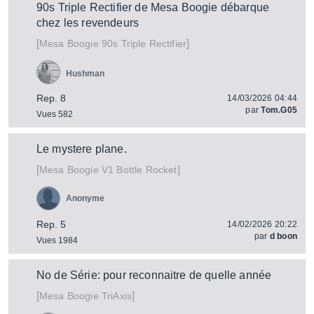
90s Triple Rectifier de Mesa Boogie débarque
chez les revendeurs
[
]
90s Triple Rectifier
Mesa Boogie
Hushman
Rep. 8
14/03/2026 04:44
par
Tom.G05
Vues 582
Le mystere plane.
[
]
V1 Bottle Rocket
Mesa Boogie
Anonyme
Rep. 5
14/02/2026 20:22
par
d boon
Vues 1984
No de Série: pour reconnaitre de quelle année
[
]
TriAxis
Mesa Boogie