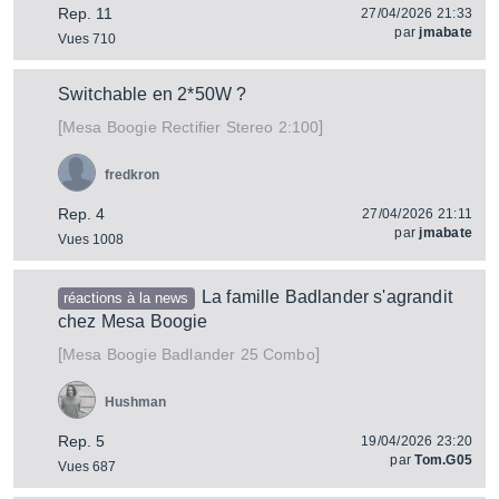
Rep. 11
27/04/2026 21:33
par
jmabate
Vues 710
Switchable en 2*50W ?
[
]
Rectifier Stereo 2:100
Mesa Boogie
fredkron
Rep. 4
27/04/2026 21:11
par
jmabate
Vues 1008
La famille Badlander s'agrandit
réactions à la news
chez Mesa Boogie
[
]
Badlander 25 Combo
Mesa Boogie
Hushman
Rep. 5
19/04/2026 23:20
par
Tom.G05
Vues 687