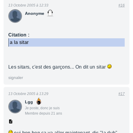
13 Octobre 2005 à 12:33
#16
Anonyme
Citation :
a la sitar
Les sitars, c'est des garçons... On dit un sitar
signaler
13 Octobre 2005 à 13:29
#17
Lgg
Je poste, donc je suis
Membre depuis 21 ans
oui bon ben ça va aller maintenant, dis "la dub"