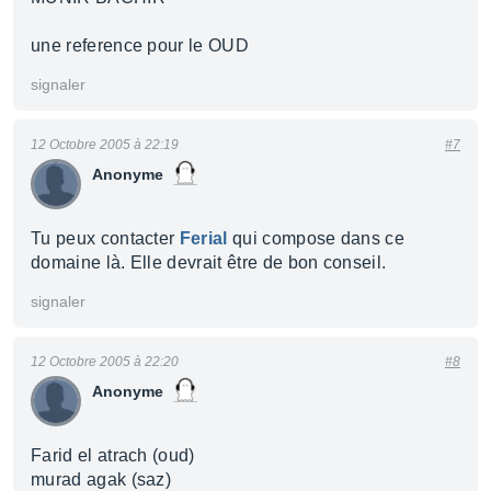
une reference pour le OUD
signaler
12 Octobre 2005 à 22:19
#7
Anonyme
Tu peux contacter
Ferial
qui compose dans ce
domaine là. Elle devrait être de bon conseil.
signaler
12 Octobre 2005 à 22:20
#8
Anonyme
Farid el atrach (oud)
murad agak (saz)