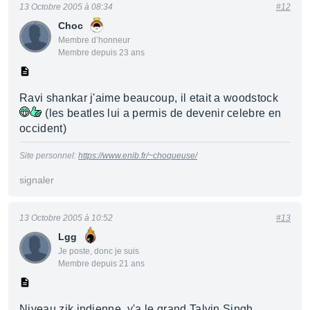
13 Octobre 2005 à 08:34
#12
Choc
Membre d’honneur
Membre depuis 23 ans
Ravi shankar j'aime beaucoup, il etait a woodstock
(les beatles lui a permis de devenir celebre en
occident)
Site personnel:
https://www.enib.fr/~choqueuse/
signaler
13 Octobre 2005 à 10:52
#13
Lgg
Je poste, donc je suis
Membre depuis 21 ans
Niveau zik indienne, y'a le grand Talvin Singh,