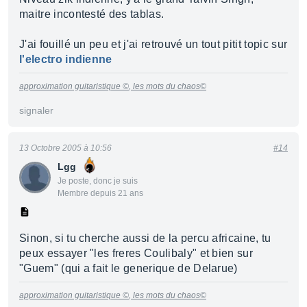
maitre incontesté des tablas.
J'ai fouillé un peu et j'ai retrouvé un tout pitit topic sur
l'electro indienne
approximation guitaristique ©
, les mots du chaos©
signaler
13 Octobre 2005 à 10:56
#14
Lgg
Je poste, donc je suis
Membre depuis 21 ans
Sinon, si tu cherche aussi de la percu africaine, tu
peux essayer "les freres Coulibaly" et bien sur
"Guem" (qui a fait le generique de Delarue)
approximation guitaristique ©
, les mots du chaos©