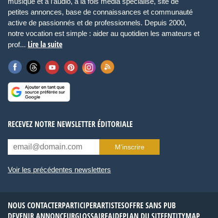
musique et à l’audio, à la fois média spécialisé, site de
petites annonces, base de connaissances et communauté
active de passionnés et de professionnels. Depuis 2000,
notre vocation est simple : aider au quotidien les amateurs et
Lire la suite
prof...
RECEVEZ NOTRE NEWSLETTER ÉDITORIALE
M’inscrire
Voir les précédentes newsletters
NOUS CONTACTER
PARTICIPER
ARTISTES
OFFRE SANS PUB
DEVENIR ANNONCEUR
GLOSSAIRE
AIDE
PLAN DU SITE
ENTITYMAP