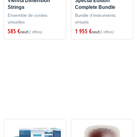
Vienna Dimension
Special Edition
Strings
Complete Bundle
Ensemble de cordes
Bundle d'instruments
virtuelles
virtuels
585 €
1 955 €
neuf
(2 offres)
neuf
(2 offres)