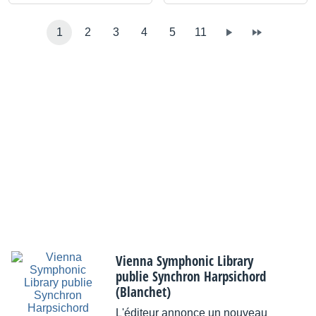
1
2
3
4
5
11
Vienna Symphonic Library
publie Synchron Harpsichord
(Blanchet)
L'éditeur annonce un nouveau